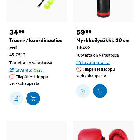
34
59
95
95
Treeni-/koordinaatios
Nyrkkeilysäkki, 30 cm
etti
14-266
45-7512
Tuotetta on varastossa
25
tavaratalossa
Tuotetta on varastossa
Tilapäisesti loppu
25
tavaratalossa
verkkokaupasta
Tilapäisesti loppu
verkkokaupasta