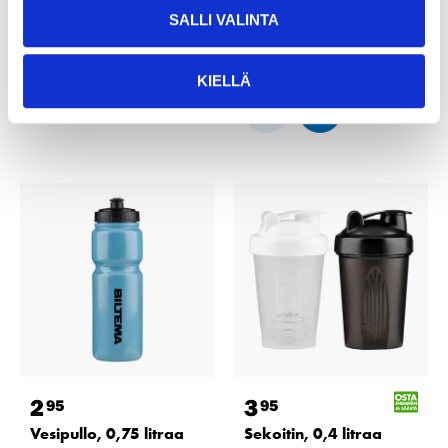
Tilapäisesti loppu
25
tavaratalossa
SALLI VALINTA
verkkokaupasta
Tilapäisesti loppu
verkkokaupasta
NÄYTÄ TUOTTEET
KIELLÄ
2
3
95
95
Vesipullo, 0,75 litraa
Sekoitin, 0,4 litraa