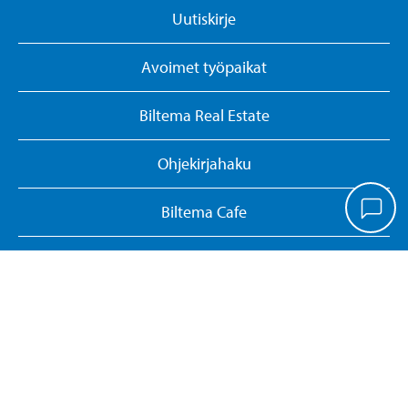
Uutiskirje
Avoimet työpaikat
Biltema Real Estate
Ohjekirjahaku
Biltema Cafe
Muokkaa evästeasetuksia
Yritysasiakkaat
Whistleblowing-ilmoituskanava
Seuraa meitä TikTokissa!