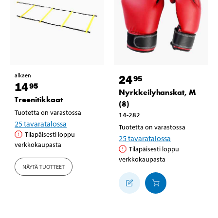
alkaen
24
95
14
95
Nyrkkeilyhanskat, M
Treenitikkaat
(8)
Tuotetta on varastossa
14-282
25
tavaratalossa
Tuotetta on varastossa
Tilapäisesti loppu
25
tavaratalossa
verkkokaupasta
Tilapäisesti loppu
verkkokaupasta
NÄYTÄ TUOTTEET