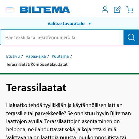
Valitse tavaratalo
Etusivu
Vapaa-aika
Puutarha
Terassilaatat/Komposiittilaudatat
Terassilaatat
Haluatko tehdä tyylikkään ja käytännöllisen lattian
terassille tai parvekkeelle? Se onnistuu hyvin Bilteman
laattojen avulla. Terassilaattojen asentaminen on
helppoa, ne ilahduttavat sekä jalkoja että silmiä.
Valittavana on laattoja puusta, puukomposiitista tai