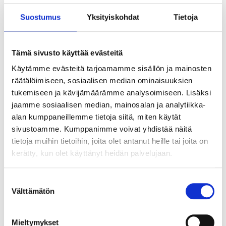
verkkokaupasta
Suostumus
Yksityiskohdat
Tietoja
Tämä sivusto käyttää evästeitä
Käytämme evästeitä tarjoamamme sisällön ja mainosten
räätälöimiseen, sosiaalisen median ominaisuuksien
tukemiseen ja kävijämäärämme analysoimiseen. Lisäksi
jaamme sosiaalisen median, mainosalan ja analytiikka-
alan kumppaneillemme tietoja siitä, miten käytät
sivustoamme. Kumppanimme voivat yhdistää näitä
tietoja muihin tietoihin, joita olet antanut heille tai joita on
kerätty, kun olet käyttänyt heidän palvelujaan.
8
6
95
55
Suostumuksen
Asennuskiinnikkeet,
Aloituskiinnikkeet,
Välttämätön
valinta
100 kpl
20 kpl
89-507
89-506
Mieltymykset
Tuotetta on varastossa
Tuotetta on varastossa