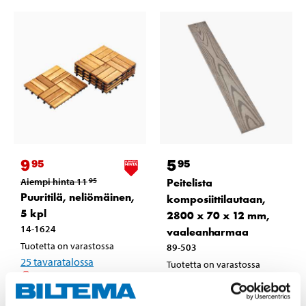
9
5
95
95
Aiempi hinta
11
Peitelista
95
Puuritilä, neliömäinen,
komposiittilautaan,
5 kpl
2800 x 70 x 12 mm,
14-1624
vaaleanharmaa
Tuotetta on varastossa
89-503
25
tavaratalossa
Tuotetta on varastossa
Tilapäisesti loppu
8
tavaratalossa
verkkokaupasta
Tilapäisesti loppu