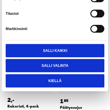
22
tavaratalossa
8
tavaratalossa
Tilapäisesti loppu
Tilapäisesti loppu
Tilastot
verkkokaupasta
verkkokaupasta
Markkinointi
SALLI KAIKKI
SALLI VALINTA
KIELLÄ
2
,-
1
85
Rakoristi, 4-pack
Päätysuojus