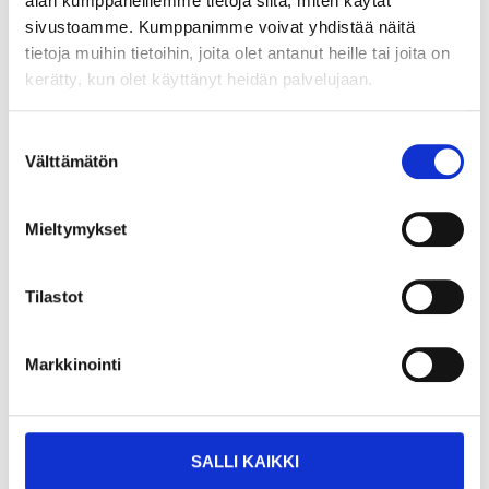
alan kumppaneillemme tietoja siitä, miten käytät
sivustoamme. Kumppanimme voivat yhdistää näitä
tietoja muihin tietoihin, joita olet antanut heille tai joita on
kerätty, kun olet käyttänyt heidän palvelujaan.
Suostumuksen
Välttämätön
valinta
Mieltymykset
Tilastot
Markkinointi
32
36
95
95
Pyörä- ja kahvasarja
Pyörä- ja kahvasarja
tuotteeseen 17751
tuotteeseen 17752
17-753
17-759
SALLI KAIKKI
Tuotetta on varastossa
Tuotetta on varastossa