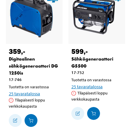
359
,-
599
,-
Digitaalinen
Sähkögeneraattori
sähkögeneraattori DG
G5500
1250is
17-752
17-746
Tuotetta on varastossa
25
tavaratalossa
Tuotetta on varastossa
Tilapäisesti loppu
25
tavaratalossa
verkkokaupasta
Tilapäisesti loppu
verkkokaupasta