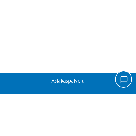
Asiakaspalvelu
Tavaratalot ja aukioloajat
Uutiskirje
Avoimet työpaikat