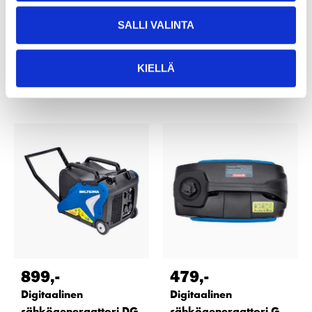
23
tavaratalossa
23
tavaratalossa
Tilapäisesti loppu
Tilapäisesti loppu
SALLI VALINTA
verkkokaupasta
verkkokaupasta
KIELLÄ
899
,-
479
,-
Digitaalinen
Digitaalinen
sähkögeneraattori DG
sähkögeneraattori G