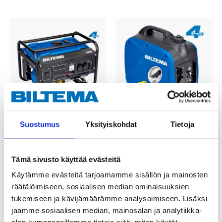
329
,-
539
,-
Suostumus
Yksityiskohdat
Tietoja
Sähköaggregaatti
Digitaalinen
G3000
sähkögeneraattori DG
Tämä sivusto käyttää evästeitä
17-751
2000is
17-747
Käytämme evästeitä tarjoamamme sisällön ja mainosten
Tuotetta on varastossa
25
tavaratalossa
räätälöimiseen, sosiaalisen median ominaisuuksien
Tuotetta on varastossa
Tilapäisesti loppu
25
tavaratalossa
tukemiseen ja kävijämäärämme analysoimiseen. Lisäksi
verkkokaupasta
Tilapäisesti loppu
jaamme sosiaalisen median, mainosalan ja analytiikka-
verkkokaupasta