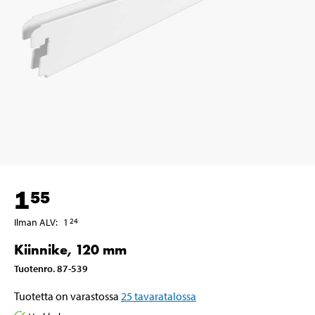
1
55
Ilman ALV
:
1
24
Kiinnike, 120 mm
Tuotenro
.
87-539
Tuotetta on varastossa
25
tavaratalossa