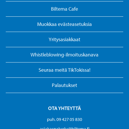
Biltema Cafe
Muokkaa evästeasetuksia
Yritysasiakkaat
Whistleblowing-ilmoituskanava
Seuraa meitä TikTokissa!
Palautukset
OTA YHTEYTTÄ
puh. 09 427 05 830
asiakaspalvelu@biltema.fi