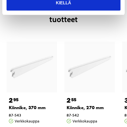
KIELLÄ
Tähän tuotteeseen liittyvät
tuotteet
2
2
95
55
Kiinnike, 370 mm
Kiinnike, 270 mm
K
87-543
87-542
8
Verkkokauppa
Verkkokauppa