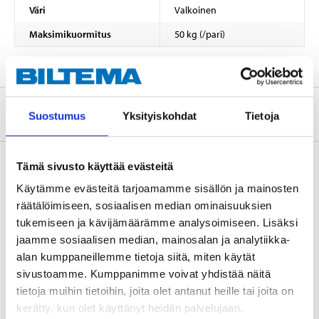
Väri
Valkoinen
Maksimikuormitus
50 kg (/pari)
Tietoa valmistajasta
Suostumus
Yksityiskohdat
Tietoja
Tämä sivusto käyttää evästeitä
Käytämme evästeitä tarjoamamme sisällön ja mainosten
Osta & Nouda
räätälöimiseen, sosiaalisen median ominaisuuksien
Osta verkosta ja nouda tavaratalosta jo 2 tunnin kuluttua!
tukemiseen ja kävijämäärämme analysoimiseen. Lisäksi
LUE LISÄÄ
jaamme sosiaalisen median, mainosalan ja analytiikka-
alan kumppaneillemme tietoja siitä, miten käytät
sivustoamme. Kumppanimme voivat yhdistää näitä
tietoja muihin tietoihin, joita olet antanut heille tai joita on
Muut asiakkaat ostivat myös
kerätty, kun olet käyttänyt heidän palvelujaan.