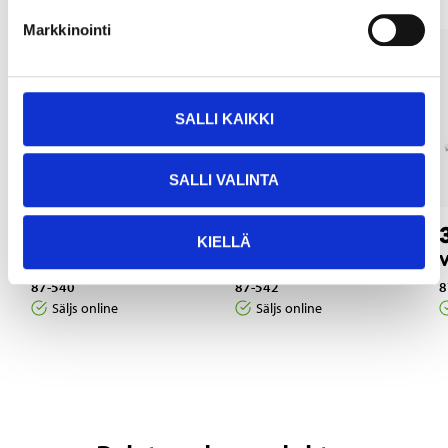
Markkinointi
SALLI KAIKKI
SALLI VALINTA
1
2
75
55
KIELLÄ
Konsol, 170 mm
Konsol, 270 mm
87-540
87-542
8
Säljs online
Säljs online