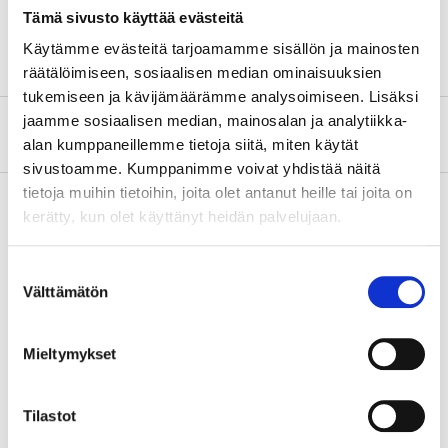
Tämä sivusto käyttää evästeitä
Max belastning
50 kg (/par)
Käytämme evästeitä tarjoamamme sisällön ja mainosten
räätälöimiseen, sosiaalisen median ominaisuuksien
tukemiseen ja kävijämäärämme analysoimiseen. Lisäksi
jaamme sosiaalisen median, mainosalan ja analytiikka-
Om tillverkaren
alan kumppaneillemme tietoja siitä, miten käytät
sivustoamme. Kumppanimme voivat yhdistää näitä
tietoja muihin tietoihin, joita olet antanut heille tai joita on
kerätty, kun olet käyttänyt heidän palvelujaan.
Köp & Hämta
Suostumuksen
Köp & Hämta i ditt varuhus inom 2 timmar!
Välttämätön
valinta
LÄS MER
Mieltymykset
Andra kunder köpte också
Tilastot