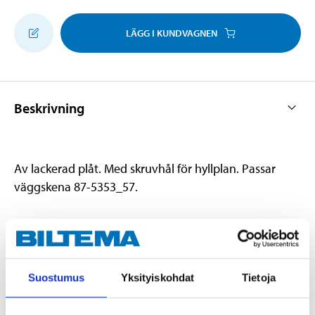
LÄGG I KUNDVAGNEN
Beskrivning
Av lackerad plåt. Med skruvhål för hyllplan. Passar
väggskena 87-5353_57.
Teknisk specifikation
Suostumus
Yksityiskohdat
Tietoja
Längd
120 mm
Färg
Vit