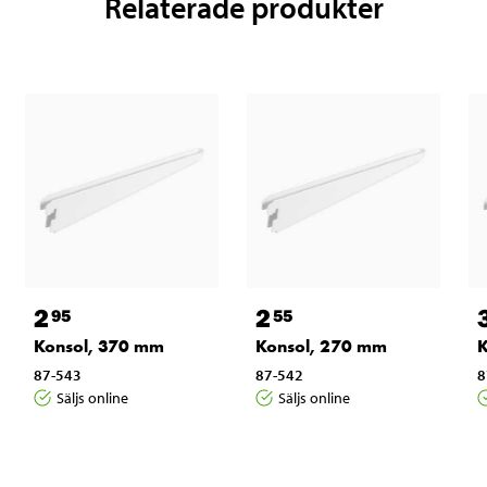
Relaterade produkter
2
2
95
55
Konsol, 370 mm
Konsol, 270 mm
K
87-543
87-542
8
Säljs online
Säljs online