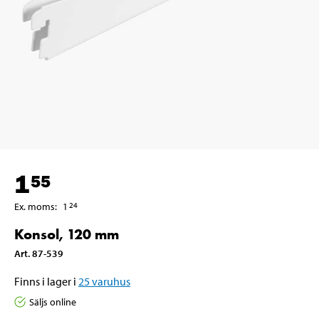
1
55
Ex. moms
:
1
24
Konsol, 120 mm
Art
.
87-539
Finns i lager i
25
varuhus
Säljs online