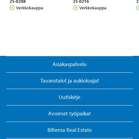
25-0208
25-0216
2
Verkkokauppa
Verkkokauppa
Asiakaspalvelu
Tavaratalot ja aukioloajat
Uutiskirje
Avoimet työpaikat
Biltema Real Estate