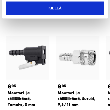
Tähän tuotteeseen liittyvät
KIELLÄ
tuotteet
6
9
95
95
Moottori- ja
Moottori- ja
M
säiliöliitäntä,
säiliöliitäntä, Suzuki,
s
Yamaha, 8 mm
9,5/11 mm