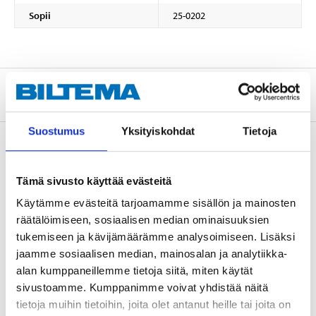
Sopii
25-0202
Tietoa valmistajasta
Suostumus
Yksityiskohdat
Tietoja
Osta & Nouda
Tämä sivusto käyttää evästeitä
Osta verkosta ja nouda tavaratalosta jo 2 tunnin kuluttua!
Käytämme evästeitä tarjoamamme sisällön ja mainosten
LUE LISÄÄ
räätälöimiseen, sosiaalisen median ominaisuuksien
tukemiseen ja kävijämäärämme analysoimiseen. Lisäksi
jaamme sosiaalisen median, mainosalan ja analytiikka-
alan kumppaneillemme tietoja siitä, miten käytät
Muut asiakkaat ostivat myös
sivustoamme. Kumppanimme voivat yhdistää näitä
tietoja muihin tietoihin, joita olet antanut heille tai joita on