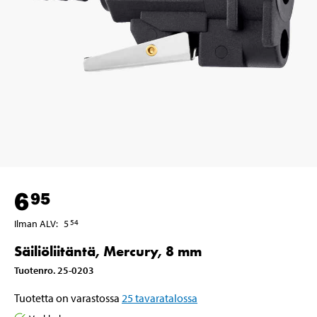
6
95
Ilman ALV
:
5
54
Säiliöliitäntä, Mercury, 8 mm
Tuotenro
.
25-0203
Tuotetta on varastossa
25
tavaratalossa