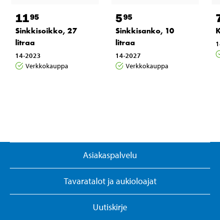
11
5
95
95
Sinkkisoikko, 27
Sinkkisanko, 10
K
litraa
litraa
1
14-2023
14-2027
Verkkokauppa
Verkkokauppa
Asiakaspalvelu
Tavaratalot ja aukioloajat
Uutiskirje