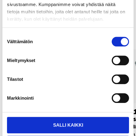
sivustoamme. Kumppanimme voivat yhdistää näitä
tietoja muihin tietoihin, joita olet antanut heille tai joita on
kerätty, kun olet käyttänyt heidän palvelujaan.
Muut asiakkaat ostivat myös
Suostumuksen
Välttämätön
valinta
Mieltymykset
Tilastot
Markkinointi
4
5
55
95
Sinkkisanko, 5 litre
Sinkkisanko, 10
S
SALLI KAIKKI
litraa
l
14-2026
Verkkokauppa
14-2027
1