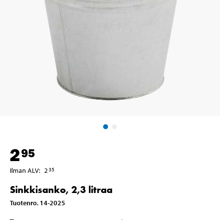
2
95
Ilman ALV
:
2
35
Sinkkisanko, 2,3 litraa
Tuotenro
.
14-2025