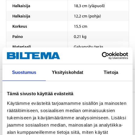
Halkaisija
18,3 cm (yläpuoli)
Halkaisija
12,2 cm (pohja)
Korkeus
15,5 cm
Paino
0,21 kg
Materiaali
Galvanoitu teräs
Suostumus
Yksityiskohdat
Tietoja
Tietoa valmistajasta
Tämä sivusto käyttää evästeitä
Käytämme evästeitä tarjoamamme sisällön ja mainosten
räätälöimiseen, sosiaalisen median ominaisuuksien
Osta & Nouda
tukemiseen ja kävijämäärämme analysoimiseen. Lisäksi
jaamme sosiaalisen median, mainosalan ja analytiikka-
Osta verkosta ja nouda tavaratalosta jo 2 tunnin kuluttua!
alan kumppaneillemme tietoja siitä, miten käytät
LUE LISÄÄ