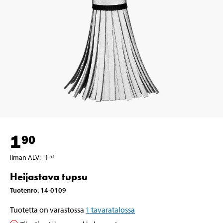
1
90
Ilman ALV
:
1
51
Heijastava tupsu
Tuotenro
.
14-0109
Tuotetta on varastossa
1
tavaratalossa