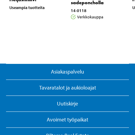
sadeponcholla
Useampia tuotteita
U
14-0118
Verkkokauppa
Asiakaspalvelu
Tavaratalot ja aukioloajat
Uutiskirje
Avoimet työpaikat