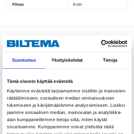
Pituus
6 cm
Tietoa valmistajasta
Suostumus
Yksityiskohdat
Tietoja
Osta & Nouda
Tämä sivusto käyttää evästeitä
Osta verkosta ja nouda tavaratalosta jo 2 tunnin kuluttua!
LUE LISÄÄ
Käytämme evästeitä tarjoamamme sisällön ja mainosten
räätälöimiseen, sosiaalisen median ominaisuuksien
tukemiseen ja kävijämäärämme analysoimiseen. Lisäksi
jaamme sosiaalisen median, mainosalan ja analytiikka-
Muut asiakkaat ostivat myös
alan kumppaneillemme tietoja siitä, miten käytät
sivustoamme. Kumppanimme voivat yhdistää näitä
tietoja muihin tietoihin, joita olet antanut heille tai joita on