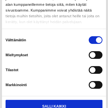
Tilapäisesti loppu verkkokaupasta
alan kumppaneillemme tietoja siitä, miten käytät
sivustoamme. Kumppanimme voivat yhdistää näitä
11
tietoja muihin tietoihin, joita olet antanut heille tai joita on
55
kerätty, kun olet käyttänyt heidän palvelujaan.
Suostumuksen
Tossut 44/45
Välttämätön
valinta
48-404
Koko
:
44/45
Mieltymykset
Tuotetta on varastossa
5
tavaratalossa
Tilapäisesti loppu verkkokaupasta
Tilastot
11
55
Markkinointi
SALLI KAIKKI