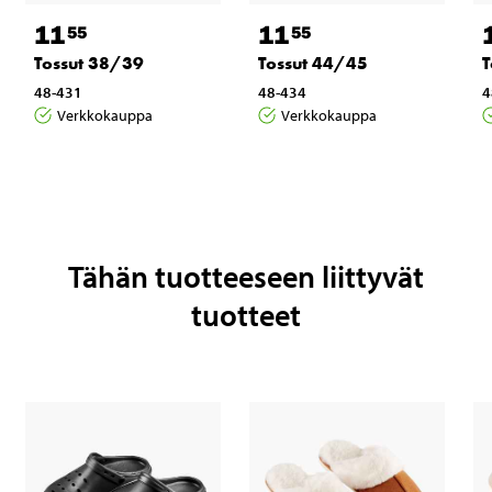
11
11
55
55
Tossut 38/39
Tossut 44/45
T
48-431
48-434
4
Verkkokauppa
Verkkokauppa
Tähän tuotteeseen liittyvät
tuotteet