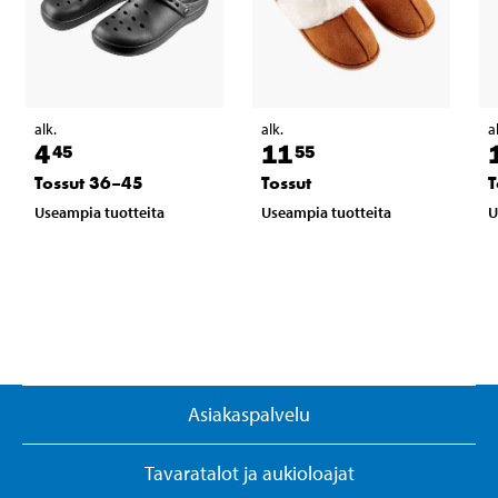
alk.
alk.
a
4
11
45
55
Tossut 36–45
Tossut
T
Useampia tuotteita
Useampia tuotteita
U
Asiakaspalvelu
Tavaratalot ja aukioloajat