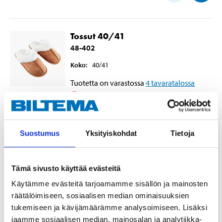
Tossut 40/41
48-402
Koko
:
40/41
Tuotetta on varastossa
4
tavaratalossa
Tilapäisesti loppu verkkokaupasta
11
55
Suostumus
Yksityiskohdat
Tietoja
Tossut 42/43
Tämä sivusto käyttää evästeitä
48-403
Käytämme evästeitä tarjoamamme sisällön ja mainosten
räätälöimiseen, sosiaalisen median ominaisuuksien
Koko
:
42/43
tukemiseen ja kävijämäärämme analysoimiseen. Lisäksi
Tuotetta on varastossa
9
tavaratalossa
jaamme sosiaalisen median, mainosalan ja analytiikka-