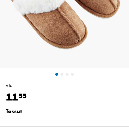
Alk.
11
55
Tossut