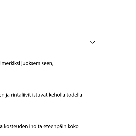
simerkiksi juoksemiseen,
ja rintaliivit istuvat keholla todella
ttaa kosteuden iholta eteenpäin koko