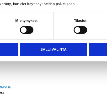
n kerätty, kun olet käyttänyt heidän palvelujaan.
Mieltymykset
Tilastot
talossa
sta
SALLI VALINTA
talossa
sta