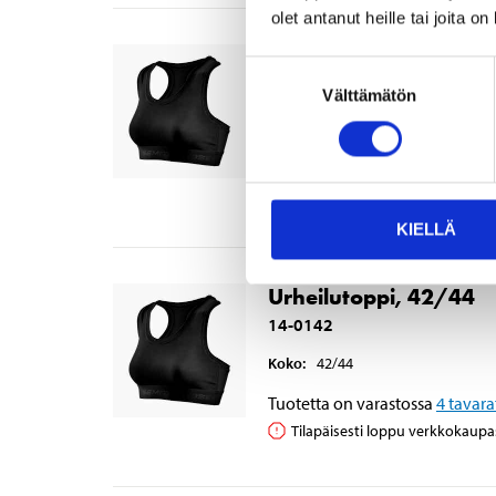
olet antanut heille tai joita o
Urheilutoppi, 38/40
Suostumuksen
14-0141
Välttämätön
valinta
Koko
:
38/40
Tuotetta on varastossa
4
tavara
Tilapäisesti loppu verkkokaupa
KIELLÄ
Urheilutoppi, 42/44
14-0142
Koko
:
42/44
Tuotetta on varastossa
4
tavara
Tilapäisesti loppu verkkokaupa