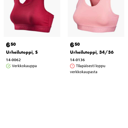
6
6
50
50
Urheilutoppi, S
Urheilutoppi, 34/36
14-0062
14-0136
Verkkokauppa
Tilapäisesti loppu
verkkokaupasta