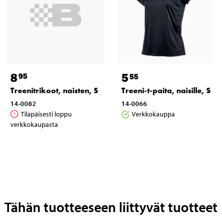
8
5
95
55
Treenitrikoot, naisten, S
Treeni-t-paita, naisille, S
14-0082
14-0066
Tilapäisesti loppu
Verkkokauppa
verkkokaupasta
Tähän tuotteeseen liittyvät tuotteet