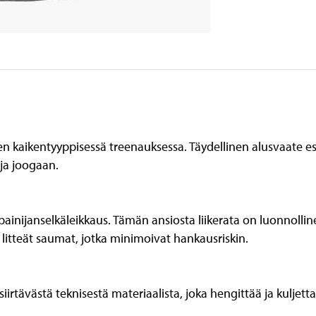
uen kaikentyyppisessä treenauksessa. Täydellinen alusvaate e
 ja joogaan.
ainijanselkäleikkaus. Tämän ansiosta liikerata on luonnollinen 
litteät saumat, jotka minimoivat hankausriskin.
 siirtävästä teknisestä materiaalista, joka hengittää ja kulje