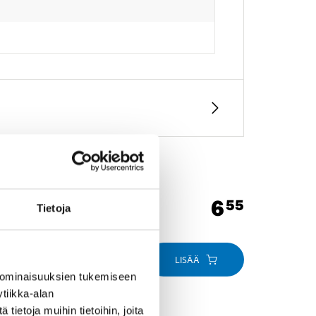
6
55
Tietoja
LISÄÄ
 ominaisuuksien tukemiseen
tiikka-alan
ietoja muihin tietoihin, joita