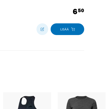
6
50
LISÄÄ