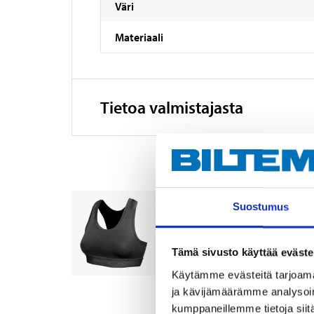
Väri
Materiaali
Tietoa valmistajasta
Urheilutoppi, 34/36
Suostumus
14-0140
Koko
:
34/36
Tämä sivusto käyttää eväste
Tuotetta on varastossa
17
tavar
Käytämme evästeitä tarjoama
Tilapäisesti loppu verkkokaupa
ja kävijämäärämme analysoim
kumppaneillemme tietoja siitä