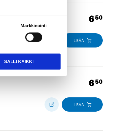
6
50
Markkinointi
LISÄÄ
SALLI KAIKKI
6
50
LISÄÄ