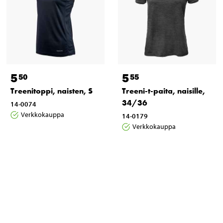
5
5
50
55
Treenitoppi, naisten, S
Treeni-t-paita, naisille,
34/36
14-0074
Verkkokauppa
14-0179
Verkkokauppa