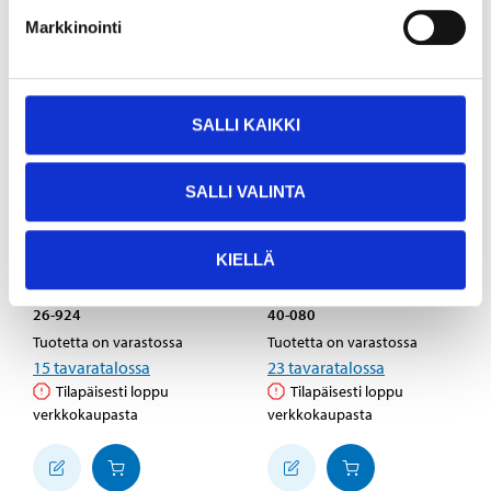
Markkinointi
SALLI KAIKKI
SALLI VALINTA
4
4
95
55
KIELLÄ
Takilasarja
Heittokoho, 25 g, 2 kpl
26-924
40-080
Tuotetta on varastossa
Tuotetta on varastossa
15
tavaratalossa
23
tavaratalossa
Tilapäisesti loppu
Tilapäisesti loppu
verkkokaupasta
verkkokaupasta