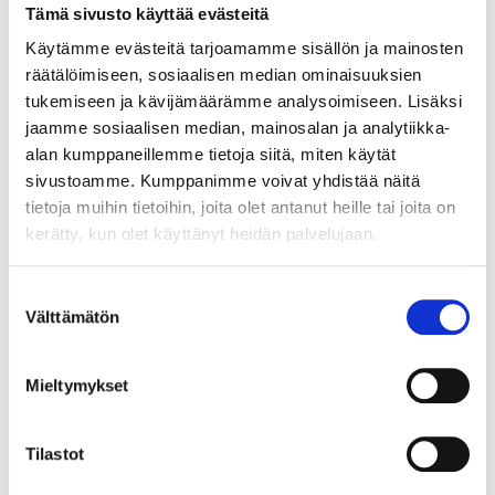
Tämä sivusto käyttää evästeitä
Käytämme evästeitä tarjoamamme sisällön ja mainosten
räätälöimiseen, sosiaalisen median ominaisuuksien
tukemiseen ja kävijämäärämme analysoimiseen. Lisäksi
jaamme sosiaalisen median, mainosalan ja analytiikka-
alan kumppaneillemme tietoja siitä, miten käytät
sivustoamme. Kumppanimme voivat yhdistää näitä
10
8
55
95
tietoja muihin tietoihin, joita olet antanut heille tai joita on
Nostokoukku,
Onkituki hälytyksellä
kerätty, kun olet käyttänyt heidän palvelujaan.
teleskooppimalli
46-520
26-725
Tuotetta on varastossa
Suostumuksen
25
tavaratalossa
Tuotetta on varastossa
Välttämätön
valinta
Tilapäisesti loppu
24
tavaratalossa
verkkokaupasta
Tilapäisesti loppu
verkkokaupasta
Mieltymykset
Tilastot