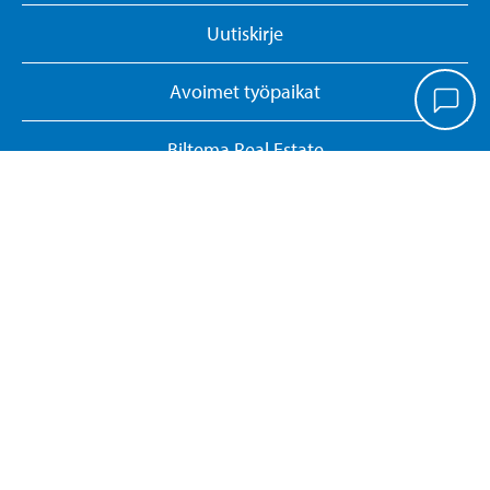
Uutiskirje
Avoimet työpaikat
Biltema Real Estate
Ohjekirjahaku
Biltema Cafe
Muokkaa evästeasetuksia
Yritysasiakkaat
Whistleblowing-ilmoituskanava