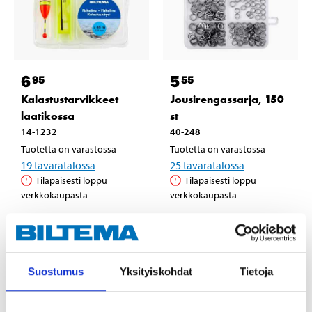
6
5
95
55
Kalastustarvikkeet
Jousirengassarja, 150
laatikossa
st
14-1232
40-248
Tuotetta on varastossa
Tuotetta on varastossa
19
tavaratalossa
25
tavaratalossa
Tilapäisesti loppu
Tilapäisesti loppu
verkkokaupasta
verkkokaupasta
Suostumus
Yksityiskohdat
Tietoja