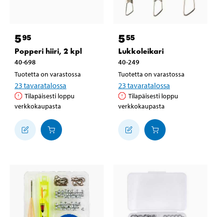
5
5
95
55
Popperi hiiri, 2 kpl
Lukkoleikari
40-698
40-249
Tuotetta on varastossa
Tuotetta on varastossa
23
tavaratalossa
23
tavaratalossa
Tilapäisesti loppu
Tilapäisesti loppu
verkkokaupasta
verkkokaupasta