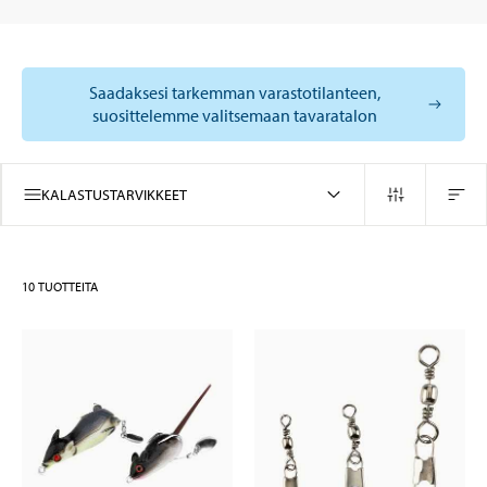
Saadaksesi tarkemman varastotilanteen,
suosittelemme valitsemaan tavaratalon
KALASTUSTARVIKKEET
10
TUOTTEITA