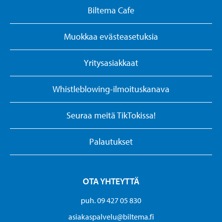
Biltema Cafe
Muokkaa evästeasetuksia
Yritysasiakkaat
Whistleblowing-ilmoituskanava
Seuraa meitä TikTokissa!
Palautukset
OTA YHTEYTTÄ
puh. 09 427 05 830
asiakaspalvelu@biltema.fi