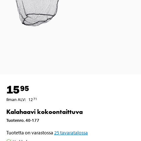
15
95
Ilman ALV
:
12
71
Kalahaavi kokoontaittuva
Tuotenro
.
40-177
Tuotetta on varastossa
25
tavaratalossa