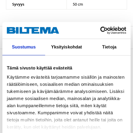
Syvyys
50 cm
Tietoa valmistajasta
Suostumus
Yksityiskohdat
Tietoja
Tämä sivusto käyttää evästeitä
Osta & Nouda
Käytämme evästeitä tarjoamamme sisällön ja mainosten
Osta verkosta ja nouda tavaratalosta jo 2 tunnin kuluttua!
räätälöimiseen, sosiaalisen median ominaisuuksien
LUE LISÄÄ
tukemiseen ja kävijämäärämme analysoimiseen. Lisäksi
jaamme sosiaalisen median, mainosalan ja analytiikka-
alan kumppaneillemme tietoja siitä, miten käytät
sivustoamme. Kumppanimme voivat yhdistää näitä
Muut asiakkaat ostivat myös
tietoja muihin tietoihin, joita olet antanut heille tai joita on
kerätty, kun olet käyttänyt heidän palvelujaan.