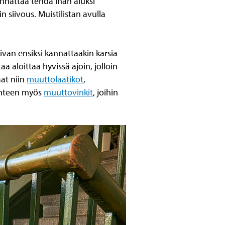
nattaa tehdä ihan aluksi
 siivous. Muistilistan avulla
van ensiksi kannattaakin karsia
a aloittaa hyvissä ajoin, jolloin
aat niin
muuttolaatikot
,
yhteen myös
muuttovinkit
, joihin