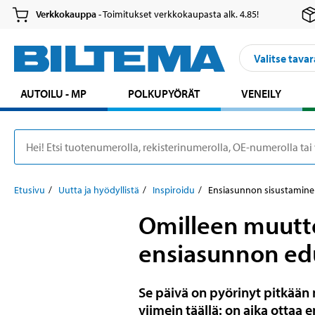
Verkkokauppa
- Toimitukset verkkokaupasta alk. 4.85!
Valitse tavar
AUTOILU - MP
POLKUPYÖRÄT
VENEILY
Etusivu
Uutta ja hyödyllistä
Inspiroidu
Ensiasunnon sisustaminen
Omilleen muutto
ensiasunnon edu
Se päivä on pyörinyt pitkään m
viimein täällä: on aika otta