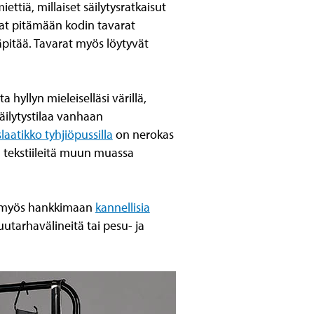
ettiä, millaiset säilytysratkaisut
avat pitämään kodin tavarat
läpitää. Tavarat myös löytyvät
ta hyllyn mieleiselläsi värillä,
äilytystilaa vanhaan
slaatikko tyhjiöpussilla
on nerokas
a tekstiileitä muun muassa
 myös hankkimaan
kannellisia
puutarhavälineitä tai pesu- ja