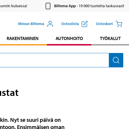
tunnin kuluessa!
Biltema App
- 19 000 tuotetta taskussasi!
Minun Biltema
Ostoslista
Ostoskori
RAKENTAMINEN
AUTONHOITO
TYÖKALUT
ustat
kin. Nyt se suuri päivä on
asuntoon. Ensimmäisen oman