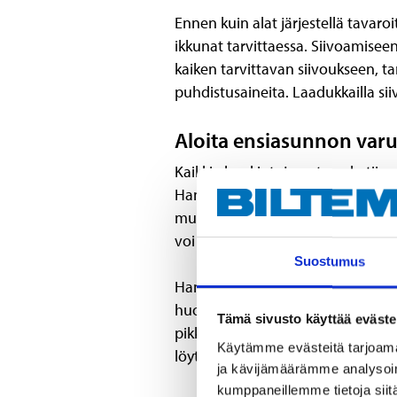
Ennen kuin alat järjestellä tavaroit
ikkunat tarvittaessa. Siivoamisee
kaiken tarvittavan siivoukseen, tar
puhdistusaineita. Laadukkailla si
Aloita ensiasunnon var
Kaikkia hankintoja uuteen kotiin e
Hankintoja voi tehdä vähitellen ja
muuttajan kannattaa hankkia ensi
voi asua.
Suostumus
Hankinnat kannattaa aloittaa huo
huonekaluista hankintalistan kärki
Tämä sivusto käyttää eväste
pikkubudjetilla, kannattaa kiertää
Käytämme evästeitä tarjoama
löytöjä edullisesti.
ja kävijämäärämme analysoim
kumppaneillemme tietoja siitä