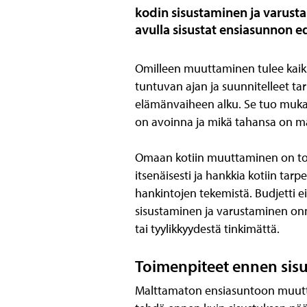
kodin sisustaminen ja varustam
avulla sisustat ensiasunnon edu
Omilleen muuttaminen tulee kaiki
tuntuvan ajan ja suunnitelleet ta
elämänvaiheen alku. Se tuo muk
on avoinna ja mikä tahansa on ma
Omaan kotiin muuttaminen on tois
itsenäisesti ja hankkia kotiin ta
hankintojen tekemistä. Budjetti e
sisustaminen ja varustaminen onni
tai tyylikkyydestä tinkimättä.
Toimenpiteet ennen sisu
Malttamaton ensiasuntoon muuttaja