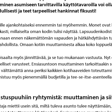
inen asumiseen tarvittavilla käyttötavaroilla voi olla
llisesti ja teet tarpeelliset hankinnat fiksusti!
lle ajankohtaiseksi ennemmin tai myöhemmin. Monet ovat haa
rkasti, millaiselta oman kodin tulisi näyttää. Lapsuudenkod
anaan ennen näkemättömän vapauden ja hätkähdyttävän tun
hdollista. Omaan kotiin muuttamisesta alkaa koko loppuelä
aalta myös jännittävää, ja se tuo mukanaan vastuuta. Nyt 
rpeelliset varusteet. Ensiasuntoon muuttaminen tarkoittaakin 
i välttämättä anna periksi kaikkien kotihaaveiden toteuttam
stuu myös pienemmällä budjetilla ja tee-se-itse-asenteella 
stuspuuhiin ryhtymistä: muuttaminen ja si
 miettii usein sitä, miltä tuleva asunto tulee näyttämään, e