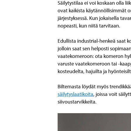
Säilytystilaa ei voi koskaan olla l
ovat kaikista käytännöllisimmät om
järjestyksessä. Kun jokaisella tav
nopeasti, kun niitä tarvitaan.
Edullista industrial-henkeä saat k
jolloin saat sen helposti sopima
vaatekomeroon: ota komeron hylly
varuste vaatekomeroon tai -kaappii
kosteudelta, hajuilta ja hyönteisilt
Biltemasta löydät myös trendikk
säilytyslaatikoita
, joissa voit säil
siivoustarvikkeita.