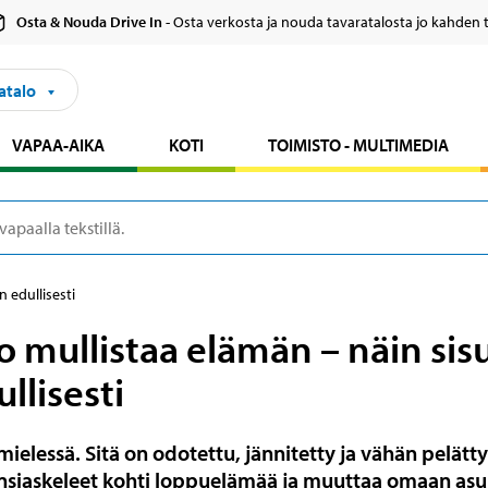
Osta & Nouda Drive In
- Osta verkosta ja nouda tavaratalosta jo kahden 
atalo
VAPAA-AIKA
KOTI
TOIMISTO - MULTIMEDIA
 edullisesti
 mullistaa elämän – näin sis
llisesti
ielessä. Sitä on odotettu, jännitetty ja vähän pelätty
a ensiaskeleet kohti loppuelämää ja muuttaa omaan 