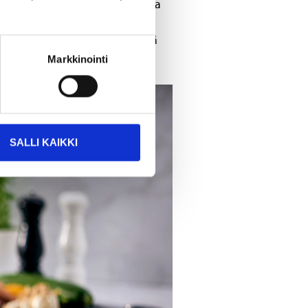
apäiväiseen elämiseen. Biltemasta
hkeet
,
kahvinkeittimen
,
evät kokkaamisesta ja keittiössä
Markkinointi
SALLI KAIKKI