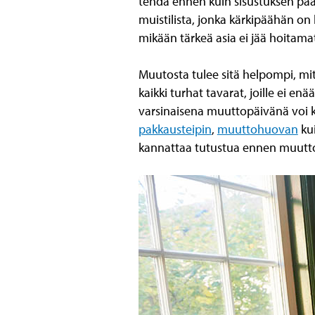
tehdä ennen kuin sisustuksen pä
muistilista, jonka kärkipäähän on
mikään tärkeä asia ei jää hoitama
Muutosta tulee sitä helpompi, mi
kaikki turhat tavarat, joille ei en
varsinaisena muuttopäivänä voi ke
pakkausteipin
,
muuttohuovan
ku
kannattaa tutustua ennen muutt