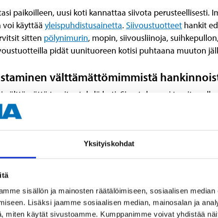
asi paikoilleen, uusi koti kannattaa siivota perusteellisesti. I
n voi käyttää
yleispuhdistusainetta
.
Siivoustuotteet
hankit edu
vitsit sitten
pölynimurin
, mopin, siivousliinoja, suihkepullon,
ivoustuotteilla pidät uunituoreen kotisi puhtaana muuton jäl
ustaminen välttämättömimmistä hankinnois
i välttämättä tarvitse tehdä heti. Sisustuksen ei tarvitse ol
 erissä, jolloin kustannukset voi helposti jakaa pidemmälle a
n kaikista välttämättömimmät huonekalut ja käyttötavarat. A
Yksityiskohdat
nekaluista ja tavaroista, jotka vaikuttavat eniten omassa 
päähän kannattaa sijoittaa sänky, sohva, ruokapöytä ja tuolit.
itä
 kirpputorit ja kierrätyskeskukset sekä tutkia netin myynti-il
mme sisällön ja mainosten räätälöimiseen, sosiaalisen median
iseen. Lisäksi jaamme sosiaalisen median, mainosalan ja analy
, miten käytät sivustoamme. Kumppanimme voivat yhdistää näitä t