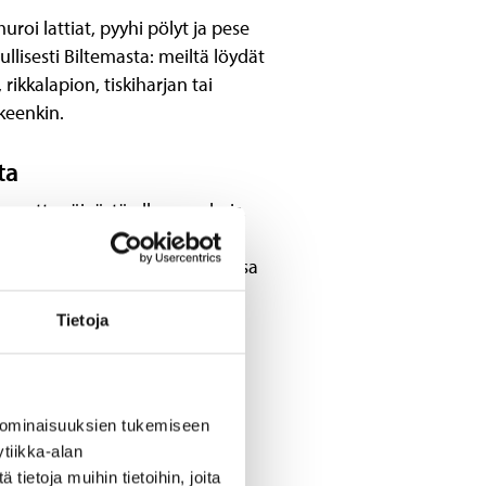
muroi lattiat, pyyhi pölyt ja pese
llisesti Biltemasta: meiltä löydät
 rikkalapion, tiskiharjan tai
keenkin.
ta
la muuttopäivästä alkaen valmis.
ikavälille. Ensiasuntoon
luksi on tärkeintä, että kodissa
Tietoja
kodissa asumiseen. Suuremmista
 Jos olet liikkeellä
moitukset – saatat tehdä hyviä
 ominaisuuksien tukemiseen
tiikka-alan
ietoja muihin tietoihin, joita