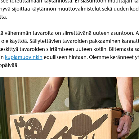
äsee toteuttamaan käytännössä. Ensiasuntoon muuttajan kan
 hyvä sijoittaa käytännön muuttovalmistelut sekä uuden kodin
tta.
tä vähemmän tavaroita on siirrettävänä uuteen asuntoon. Ai
ää ole käyttöä. Säilytettävien tavaroiden pakkaaminen kannatta
skittyä tavaroiden siirtämiseen uuteen kotiin. Biltemasta s
in
kuplamuovinkin
edulliseen hintaan. Olemme keränneet 
opäivää!