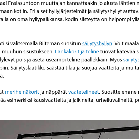
iikaa! Ensiasuntoon muuttajan kannattaakin jo alusta lähtien mi
aan kotiin. Erilaiset hyllyjärjestelmät ja säilytyshyllyt autt
aralla on oma hyllypaikkansa, kodin siisteyttä on helpompi yl
otiisi valitsemalla Bilteman suositun
säilytyshyllyn
. Voit maala
an muuhun sisustukseen.
Lankakorit ja teline
tuovat kätevää s
levyt pois ja aseta useampi teline päällekkäin. Myös
säilyty
n. Säilytyslaatikko säästää tilaa ja suojaa vaatteita ja muit
ä.
äät
meriheinäkorit
ja näppärät
vaatetelineet
. Suosittelemme
yttää esimerkiksi kausivaatteita ja jalkineita, urheiluvälineitä, 