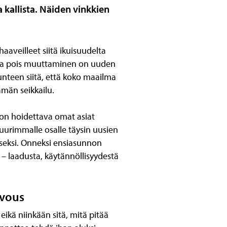
 kallista. Näiden vinkkien
veilleet siitä ikuisuudelta
ista pois muuttaminen on uuden
teen siitä, että koko maailma
män seikkailu.
on hoidettava omat asiat
suurimmalle osalle täysin uusien
iseksi. Onneksi ensiasunnon
– laadusta, käytännöllisyydestä
ivous
ikä niinkään sitä, mitä pitää