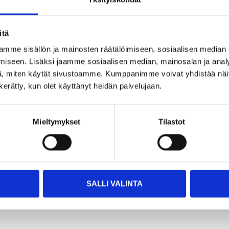
itä
mme sisällön ja mainosten räätälöimiseen, sosiaalisen median
iseen. Lisäksi jaamme sosiaalisen median, mainosalan ja analy
, miten käytät sivustoamme. Kumppanimme voivat yhdistää näitä t
alkaen
69
95
44
90
n kerätty, kun olet käyttänyt heidän palvelujaan.
1°, 90 x
Konenaula 34°, 90 
Konenaula 21°,
0 kpl
3,1 mm, 2000 kpl
2000 kpl
15-483
Mieltymykset
Tilastot
Tuotetta on
Tuotetta on
varastossa
varastossa
15
tavaratalossa
ssa
19
tavaratalossa
Tilapäisesti loppu
 loppu
Tilapäisesti loppu
verkkokaupasta
a
verkkokaupasta
SALLI VALINTA