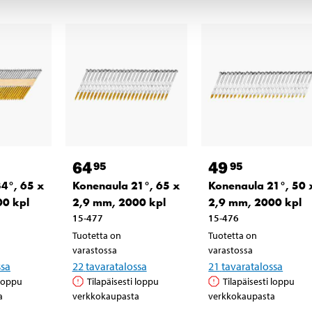
64
49
95
95
4°, 65 x
Konenaula 21°, 65 x
Konenaula 21°, 50 
00 kpl
2,9 mm, 2000 kpl
2,9 mm, 2000 kpl
15-477
15-476
Tuotetta on
Tuotetta on
varastossa
varastossa
ssa
22
tavaratalossa
21
tavaratalossa
 loppu
Tilapäisesti loppu
Tilapäisesti loppu
a
verkkokaupasta
verkkokaupasta