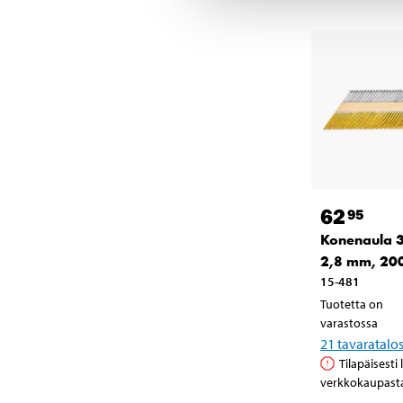
62
95
Konenaula 3
2,8 mm, 20
15-481
Tuotetta on
varastossa
21
tavaratalo
Tilapäisesti
verkkokaupast