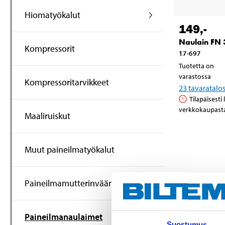
Hiomatyökalut
149
,-
Naulain FN
Kompressorit
17-697
Tuotetta on
varastossa
Kompressoritarvikkeet
23
tavaratalo
Tilapäisesti
verkkokaupast
Maaliruiskut
Muut paineilmatyökalut
Paineilmamutterinvääntimet
Paineilmanaulaimet
Suostumus