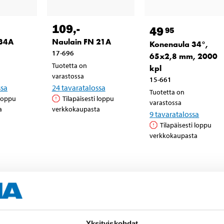
109
,-
49
95
 34A
Naulain FN 21A
Konenaula 34°,
17-696
65x2,8 mm, 2000
Tuotetta on
kpl
varastossa
15-661
ssa
24
tavaratalossa
Tuotetta on
 loppu
Tilapäisesti loppu
varastossa
a
verkkokaupasta
9
tavaratalossa
Tilapäisesti loppu
verkkokaupasta
Yksityiskohdat