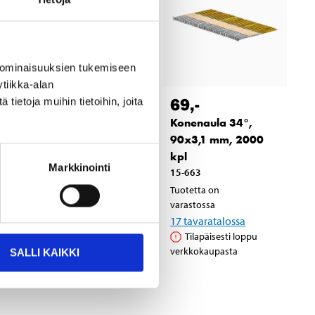
 ominaisuuksien tukemiseen
tiikka-alan
69
,-
ietoja muihin tietoihin, joita
64
95
Konenaula 34°,
x
Konenaula 34°, 75 x
90x3,1 mm, 2000
2,8 mm, 2000 kpl
kpl
15-482
Markkinointi
15-663
Tuotetta on
Tuotetta on
varastossa
varastossa
16
tavaratalossa
17
tavaratalossa
Tilapäisesti loppu
Tilapäisesti loppu
verkkokaupasta
verkkokaupasta
SALLI KAIKKI