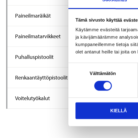
Paineilmaräikät
Tämä sivusto käyttää eväste
Käytämme evästeitä tarjoama
Paineilmatarvikkeet
ja kävijämäärämme analysoim
kumppaneillemme tietoja siitä
79
95
olet antanut heille tai joita o
Konenaula 2
Puhalluspistoolit
3,1 mm, 200
Suostumuksen
15-479
Välttämätön
valinta
Renkaantäyttöpistoolit
Tuotetta on
varastossa
21
tavaratalo
Voitelutyökalut
Tilapäisesti
verkkokaupast
KIELLÄ