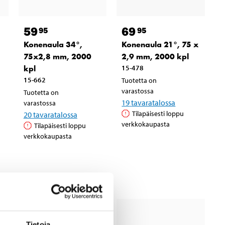
59
69
95
95
Konenaula 34°,
Konenaula 21°, 75 x
75x2,8 mm, 2000
2,9 mm, 2000 kpl
kpl
15-478
15-662
Tuotetta on
varastossa
Tuotetta on
19
tavaratalossa
varastossa
Tilapäisesti loppu
20
tavaratalossa
verkkokaupasta
Tilapäisesti loppu
verkkokaupasta
Tietoja