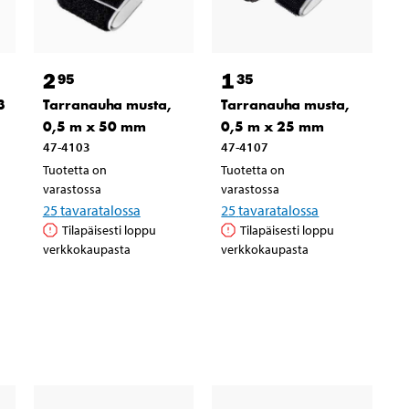
2
1
95
35
3
Tarranauha musta,
Tarranauha musta,
0,5 m x 50 mm
0,5 m x 25 mm
47-4103
47-4107
Tuotetta on
Tuotetta on
varastossa
varastossa
25
tavaratalossa
25
tavaratalossa
Tilapäisesti loppu
Tilapäisesti loppu
verkkokaupasta
verkkokaupasta