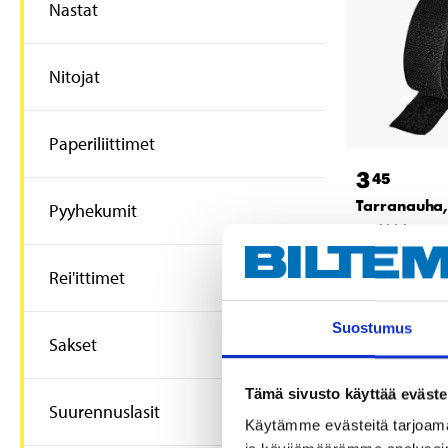
Nastat
Nitojat
Paperiliittimet
3
45
Tarranauha
Pyyhekumit
47-4114
Tuotetta on
varastossa
Rei'ittimet
25
tavaratalo
Tilapäisesti
Suostumus
verkkokaupast
Sakset
Tämä sivusto käyttää eväste
Suurennuslasit
Käytämme evästeitä tarjoama