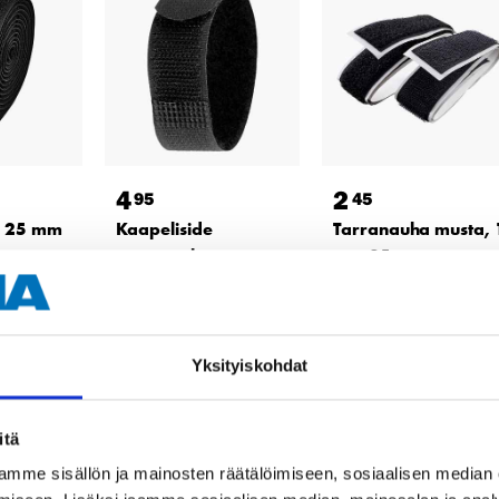
4
2
95
45
, 25 mm
Kaapeliside
Tarranauha musta, 
tarranauhasta,
m x 25 mm
musta, 10 kpl
47-4109
46-979
Tuotetta on
ssa
varastossa
Tuotetta on
 loppu
23
tavaratalossa
varastossa
Yksityiskohdat
a
Tilapäisesti loppu
25
tavaratalossa
verkkokaupasta
Tilapäisesti loppu
verkkokaupasta
itä
mme sisällön ja mainosten räätälöimiseen, sosiaalisen median