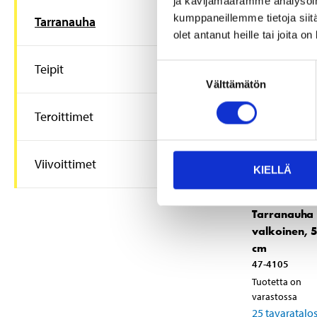
ja kävijämäärämme analysoim
kumppaneillemme tietoja siitä
Tarranauha
olet antanut heille tai joita o
Teipit
Suostumuksen
Välttämätön
valinta
Teroittimet
Viivoittimet
KIELLÄ
1
35
Tarranauha
valkoinen, 
cm
47-4105
Tuotetta on
varastossa
25
tavaratalo