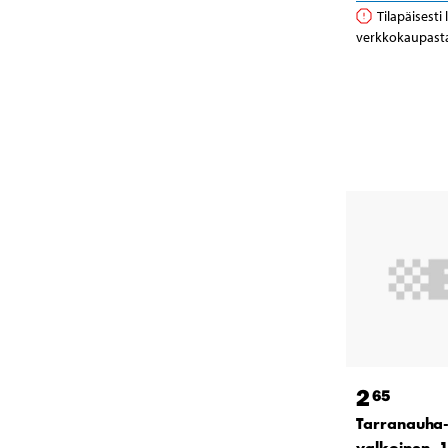
Tilapäisesti
verkkokaupast
2
65
Tarranauha-
valkoinen, 