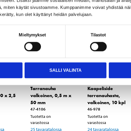
iseen. Lisäksi jaamme sosiaalisen median, mainosalan ja analy
, miten käytät sivustoamme. Kumppanimme voivat yhdistää näitä t
n kerätty, kun olet käyttänyt heidän palvelujaan.
Mieltymykset
Tilastot
SALLI VALINTA
2
4
95
95
Tarranauha
Kaapeliside
50 x 2,5
valkoinen, 0,5 m x
tarranauhasta,
50 mm
valkoinen, 10 kpl
47-4106
46-978
Tuotetta on
Tuotetta on
varastossa
varastossa
ssa
25
tavaratalossa
24
tavaratalossa