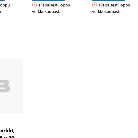
 loppu
Tilapäisesti loppu
Tilapäisesti loppu
a
verkkokaupasta
verkkokaupasta
arkki,
15 x 20