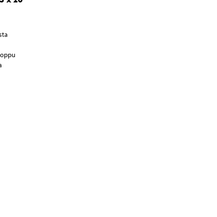
sta
 loppu
a