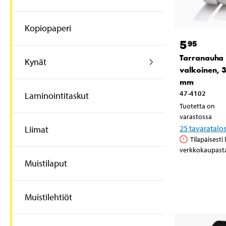
Kopiopaperi
5
95
Tarranauha
Kynät
valkoinen, 
mm
47-4102
Laminointitaskut
Tuotetta on
varastossa
25
tavaratalo
Liimat
Tilapäisesti
verkkokaupast
Muistilaput
Muistilehtiöt