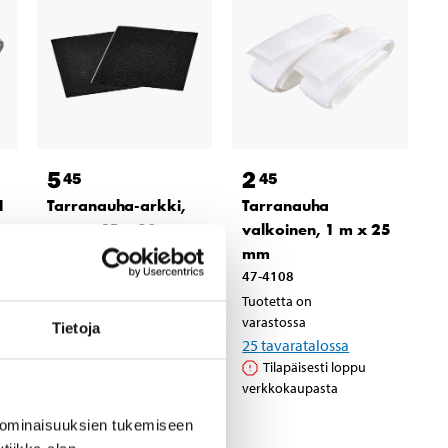
5
2
45
45
1
Tarranauha-arkki,
Tarranauha
musta, 15 x 20 cm
valkoinen, 1 m x 25
47-4111
mm
47-4108
Tuotetta on
varastossa
Tuotetta on
22
tavaratalossa
varastossa
Tietoja
Tilapäisesti loppu
25
tavaratalossa
verkkokaupasta
Tilapäisesti loppu
verkkokaupasta
 ominaisuuksien tukemiseen