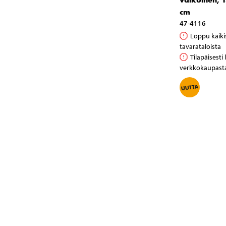
cm
47-4116
Loppu kaiki
tavarataloista
Tilapäisesti
verkkokaupast