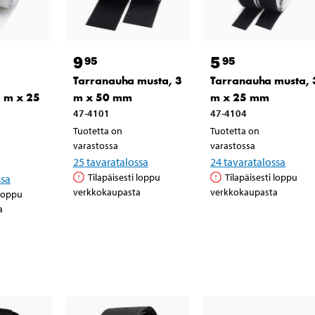
9
5
95
95
Tarranauha musta, 3
Tarranauha musta, 
3 m x 25
m x 50 mm
m x 25 mm
47-4101
47-4104
Tuotetta on
Tuotetta on
varastossa
varastossa
25
tavaratalossa
24
tavaratalossa
Tilapäisesti loppu
Tilapäisesti loppu
ssa
verkkokaupasta
verkkokaupasta
 loppu
a