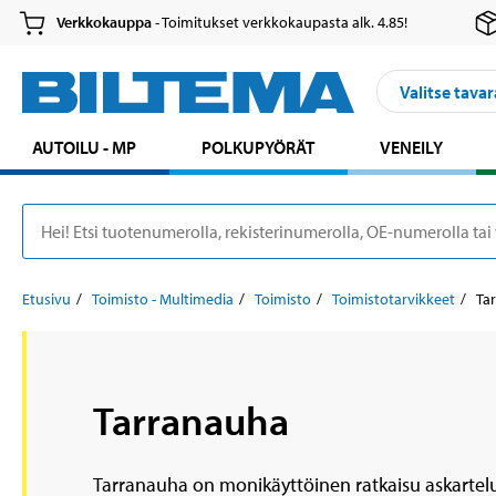
Verkkokauppa
- Toimitukset verkkokaupasta alk. 4.85!
Valitse tavar
AUTOILU - MP
POLKUPYÖRÄT
VENEILY
Etusivu
Toimisto - Multimedia
Toimisto
Toimistotarvikkeet
Ta
Tarranauha
Tarranauha on monikäyttöinen ratkaisu askarteluun 