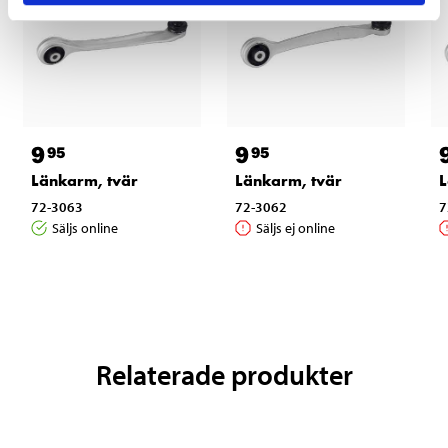
9
9
95
95
Länkarm, tvär
Länkarm, tvär
L
72-3063
72-3062
7
Säljs online
Säljs ej online
Relaterade produkter