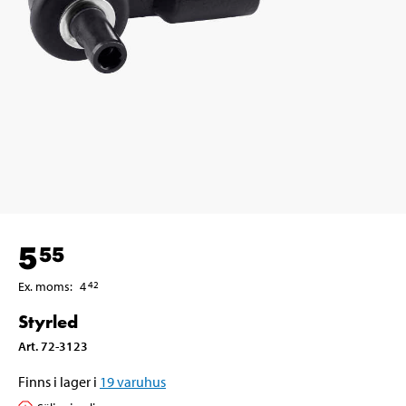
5
55
Ex. moms
:
4
42
Styrled
Art
.
72-3123
Finns i lager i
19
varuhus