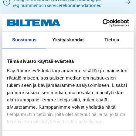
reg.nummer och servicerekommendationer.
Suostumus
Yksityiskohdat
Tietoja
Beskrivning
Tämä sivusto käyttää evästeitä
Teknisk specifikation
Käytämme evästeitä tarjoamamme sisällön ja mainosten
räätälöimiseen, sosiaalisen median ominaisuuksien
tukemiseen ja kävijämäärämme analysoimiseen. Lisäksi
Position
Framaxel
jaamme sosiaalisen median, mainosalan ja analytiikka-
Position
Tvåsidig
alan kumppaneillemme tietoja siitä, miten käytät
sivustoamme. Kumppanimme voivat yhdistää näitä
Gängtyp
Höger
tietoja muihin tietoihin, joita olet antanut heille tai joita on
Yttergänga
M14x1,5 mm
kerätty, kun olet käyttänyt heidän palvelujaan.