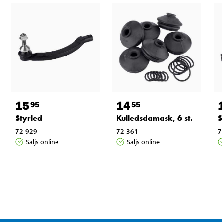
15
14
95
55
Styrled
Kulledsdamask, 6 st.
S
72-929
72-361
7
Säljs online
Säljs online