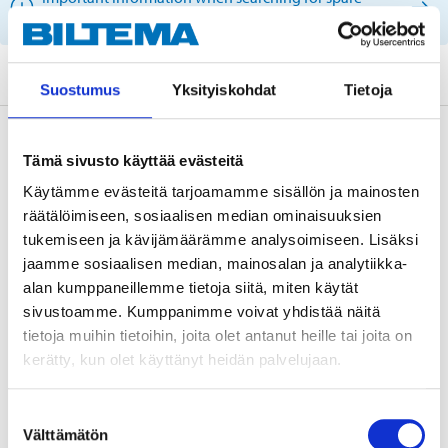
parts by reg. number and service recommendations.
Suostumus
Yksityiskohdat
Tietoja
Description
Tämä sivusto käyttää evästeitä
Käytämme evästeitä tarjoamamme sisällön ja mainosten
räätälöimiseen, sosiaalisen median ominaisuuksien
Technical specifications
tukemiseen ja kävijämäärämme analysoimiseen. Lisäksi
jaamme sosiaalisen median, mainosalan ja analytiikka-
Position
Front axle
alan kumppaneillemme tietoja siitä, miten käytät
sivustoamme. Kumppanimme voivat yhdistää näitä
Position
Two-sided
tietoja muihin tietoihin, joita olet antanut heille tai joita on
Thread type
Right
kerätty, kun olet käyttänyt heidän palvelujaan.
Outer thread
M14x1,5 mm
Suostumuksen
Välttämätön
valinta