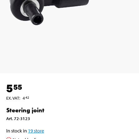
5
55
EX. VAT
:
4
42
Steering joint
Art
.
72-3123
In stock in
19
store