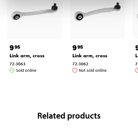
9
9
95
95
Link arm, cross
Link arm, cross
L
72-3063
72-3062
7
Sold online
Not sold online
Related products