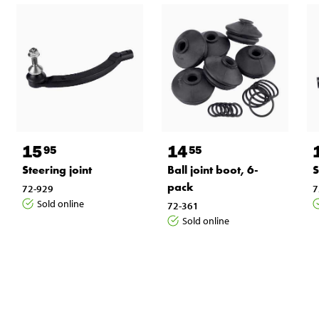
15
14
95
55
Steering joint
Ball joint boot, 6-
S
pack
72-929
7
Sold online
72-361
Sold online