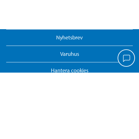
Nyhetsbrev
Varuhus
Hantera cookies
Whistleblowing System
Returnera eller ångra köp
KONTAKTA OSS