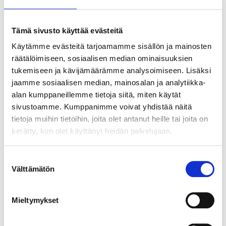
Tämä sivusto käyttää evästeitä
Käytämme evästeitä tarjoamamme sisällön ja mainosten
räätälöimiseen, sosiaalisen median ominaisuuksien
tukemiseen ja kävijämäärämme analysoimiseen. Lisäksi
jaamme sosiaalisen median, mainosalan ja analytiikka-
alan kumppaneillemme tietoja siitä, miten käytät
sivustoamme. Kumppanimme voivat yhdistää näitä
36
19
tietoja muihin tietoihin, joita olet antanut heille tai joita on
95
95
kerätty, kun olet käyttänyt heidän palvelujaan.
Batteriladdare, 6/12
Batteriladdare 6/12 V,
V, 7,5/8 A
1,5 A
37-724
37-774
Suostumuksen
Välttämätön
valinta
24
varuhus
24
varuhus
Finns i lager i
Finns i lager i
Säljs ej online
Säljs ej online
Mieltymykset