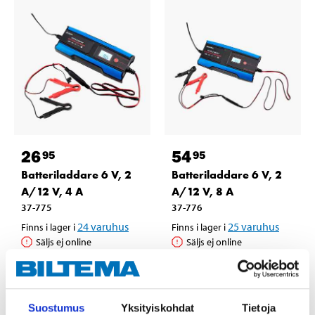
26
54
95
95
Batteriladdare 6 V, 2
Batteriladdare 6 V, 2
A/12 V, 4 A
A/12 V, 8 A
37-775
37-776
24
varuhus
25
varuhus
Finns i lager i
Finns i lager i
Säljs ej online
Säljs ej online
Suostumus
Yksityiskohdat
Tietoja