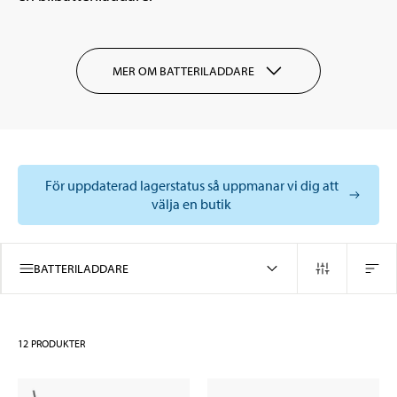
MER OM BATTERILADDARE
För uppdaterad lagerstatus så uppmanar vi dig att
välja en butik
BATTERILADDARE
12
PRODUKTER