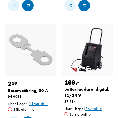
199
,-
2
20
Batteriladdare, digital,
Reservsäkring, 80 A
12/24 V
94-0088
37-784
14
varuhus
Finns i lager i
3
varuhus
Finns i lager i
Säljs ej online
Säljs ej online