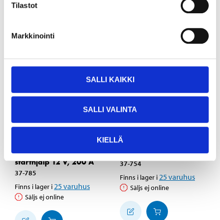
Tilastot
Markkinointi
SALLI KAIKKI
SALLI VALINTA
259
,-
39
95
Batteriladdare 12/24
Batteriladdare IP68,
KIELLÄ
V, 60/30 A med
12 V, 4 A
starthjälp 12 V, 200 A
37-754
37-785
25
varuhus
Finns i lager i
25
varuhus
Finns i lager i
Säljs ej online
Säljs ej online