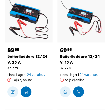
89
69
95
95
Batteriladdare 12/24
Batteriladdare 12/24
V, 25 A
V, 15 A
37-779
37-778
24
varuhus
24
varuhus
Finns i lager i
Finns i lager i
Säljs ej online
Säljs ej online