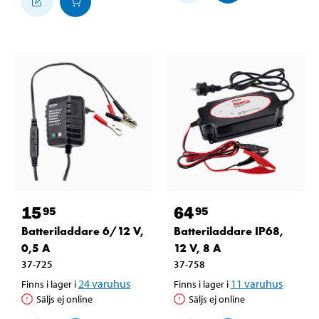
15
64
95
95
Batteriladdare 6/12 V,
Batteriladdare IP68,
0,5 A
12 V, 8 A
37-725
37-758
24
varuhus
11
varuhus
Finns i lager i
Finns i lager i
Säljs ej online
Säljs ej online