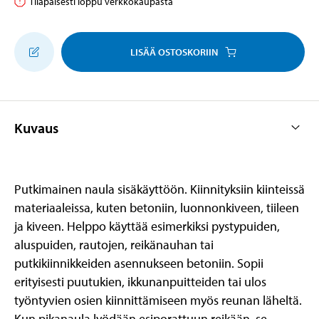
Tilapäisesti loppu verkkokaupasta
LISÄÄ OSTOSKORIIN
Kuvaus
Putkimainen naula sisäkäyttöön. Kiinnityksiin kiinteissä
materiaaleissa, kuten betoniin, luonnonkiveen, tiileen
ja kiveen. Helppo käyttää esimerkiksi pystypuiden,
aluspuiden, rautojen, reikänauhan tai
putkikiinnikkeiden asennukseen betoniin. Sopii
erityisesti puutukien, ikkunanpuitteiden tai ulos
työntyvien osien kiinnittämiseen myös reunan läheltä.
Kun pikanaula lyödään esiporattuun reikään, se