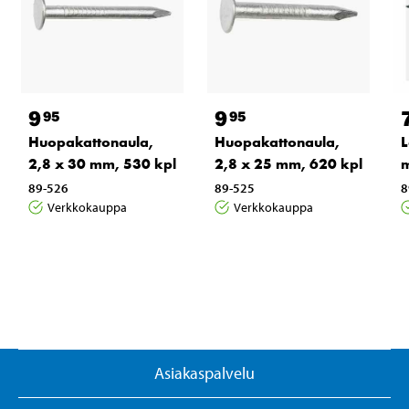
9
9
95
95
Huopakattonaula,
Huopakattonaula,
L
2,8 x 30 mm, 530 kpl
2,8 x 25 mm, 620 kpl
m
89-526
89-525
8
Verkkokauppa
Verkkokauppa
Asiakaspalvelu