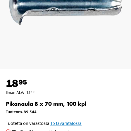
18
95
Ilman ALV
:
15
10
Pikanaula 8 x 70 mm, 100 kpl
Tuotenro
.
89-544
Tuotetta on varastossa
15
tavaratalossa