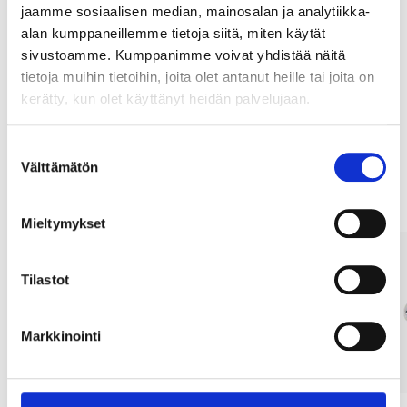
jaamme sosiaalisen median, mainosalan ja analytiikka-
Osta & Nouda
alan kumppaneillemme tietoja siitä, miten käytät
Osta verkosta ja nouda tavaratalosta jo 2 tunnin kuluttua!
sivustoamme. Kumppanimme voivat yhdistää näitä
tietoja muihin tietoihin, joita olet antanut heille tai joita on
LUE LISÄÄ
kerätty, kun olet käyttänyt heidän palvelujaan.
Suostumuksen
Muut asiakkaat ostivat myös
Välttämätön
valinta
Mieltymykset
Tilastot
Markkinointi