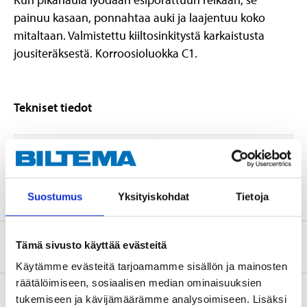
painuu kasaan, ponnahtaa auki ja laajentuu koko
mitaltaan. Valmistettu kiiltosinkitystä karkaistusta
jousiteräksestä. Korroosioluokka C1.
Tekniset tiedot
Mitat
8,0 x 70 mm
Lukum
100 kpl
Suostumus
Yksityiskohdat
Tietoja
Tietoa valmistajasta
Tämä sivusto käyttää evästeitä
Käytämme evästeitä tarjoamamme sisällön ja mainosten
räätälöimiseen, sosiaalisen median ominaisuuksien
tukemiseen ja kävijämäärämme analysoimiseen. Lisäksi