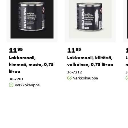
11
11
95
95
Lakkamaali,
Lakkamaali, kiiltävä,
L
himmeä, musta, 0,75
valkoinen, 0,75 litraa
m
litraa
36-7212
3
Verkkokauppa
36-7201
Verkkokauppa