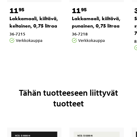
11
11
95
95
Lakkamaali, kiiltävä,
Lakkamaali, kiiltävä,
S
keltainen, 0,75 litraa
punainen, 0,75 litraa
s
36-7215
36-7218
Verkkokauppa
Verkkokauppa
8
Tähän tuotteeseen liittyvät
tuotteet