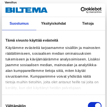
Varoitus
EUH066 Toistuva altistus voi aiheuttaa ihon kuivumista tai halkeilua.
EUH211 Varoitus! Vaarallisia keuhkorakkuloihin kulkeutuvia pisaroita
saattaa muodostua suihkutuksen yhteydessä. Älä hengitä suihketta
tai sumua.
Suostumus
Yksityiskohdat
Tietoja
H226 Syttyvä neste ja höyry.
Tekniset tiedot
Tämä sivusto käyttää evästeitä
Käytämme evästeitä tarjoamamme sisällön ja mainosten
Tilavuus
750 ml
räätälöimiseen, sosiaalisen median ominaisuuksien
tukemiseen ja kävijämäärämme analysoimiseen. Lisäksi
Väri
Sininen
jaamme sosiaalisen median, mainosalan ja analytiikka-
Värikoodi
NCS 3060-B
alan kumppaneillemme tietoja siitä, miten käytät
Kiilto
Blank
sivustoamme. Kumppanimme voivat yhdistää näitä
tietoja muihin tietoihin, joita olet antanut heille tai joita on
Kiiltoaste
60
kerätty, kun olet käyttänyt heidän palvelujaan.
Käyttötarkoitus
Ulko- ja sisätilat
Siveltimellä, telalla tai
Suostumuksen
Levitystapa
ruiskulla
Välttämätön
valinta