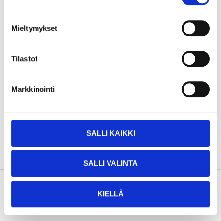
Kuivumisaika
4 tuntia (pölykuiva)
24 tuntia (lämpötilassa 20
Mieltymykset
Maalattavissa
°C)
Riittoisuus
8–12 m²/l
Tilastot
Ohentaminen ja
alifaattinafta/lakkabensiini
puhdistaminen
NÄYTÄ KAIKKI
Markkinointi
SALLI KAIKKI
Turvallisuustiedot ja muut asiakirjat
SALLI VALINTA
Tietoa valmistajasta
KIELLÄ