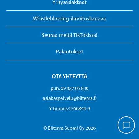
Yritysasiakkaat
Whistleblowing-ilmoituskanava
Seuraa meitä TikTokissa!
Palautukset
OTA YHTEYTTÄ
puh. 09 427 05 830
asiakaspalvelu@biltema.fi
Y-tunnus:1560844-9
© Biltema Suomi Oy 2026