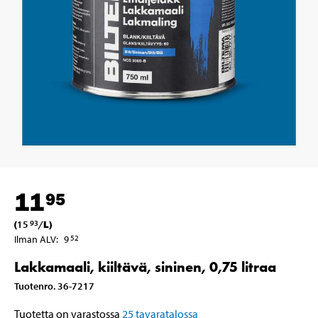
11
95
(
15
/
L
)
93
Ilman ALV
:
9
52
Lakkamaali, kiiltävä, sininen, 0,75 litraa
Tuotenro
.
36-7217
Tuotetta on varastossa
25
tavaratalossa