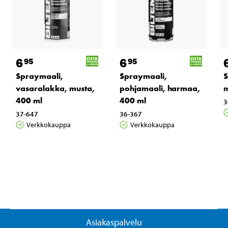
6
6
95
95
Spraymaali,
Spraymaali,
S
vasaralakka, musta,
pohjamaali, harmaa,
m
400 ml
400 ml
3
37-647
36-367
Verkkokauppa
Verkkokauppa
Asiakaspalvelu