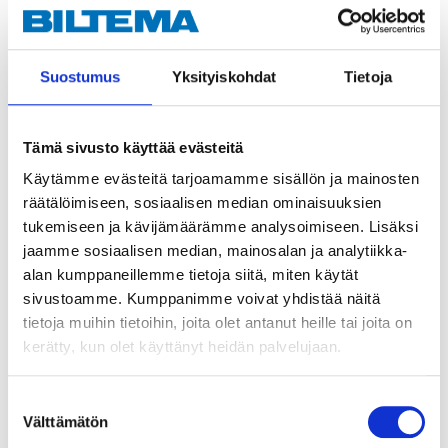
lämpötilassa.
Ruiskutusetäisyys n. 25 cm.
Ruiskuta useita ohuita kerroksia.
Suostumus
Yksityiskohdat
Tietoja
Tarvittaessa käännä suuttimen etummaista
(keltaista) osaa, jotta voit levittää pystysuoria
kerroksia.
Tämä sivusto käyttää evästeitä
Odota 2–3 minuuttia kerrosten välillä.
Käytämme evästeitä tarjoamamme sisällön ja mainosten
Käyttämisen jälkeen käännä tölkki ylösalaisin ja
räätälöimiseen, sosiaalisen median ominaisuuksien
puhalla venttiili puhtaaksi.
tukemiseen ja kävijämäärämme analysoimiseen. Lisäksi
jaamme sosiaalisen median, mainosalan ja analytiikka-
alan kumppaneillemme tietoja siitä, miten käytät
sivustoamme. Kumppanimme voivat yhdistää näitä
tietoja muihin tietoihin, joita olet antanut heille tai joita on
kerätty, kun olet käyttänyt heidän palvelujaan.
Vaara
EUH066 Toistuva altistus voi aiheuttaa ihon kuivumista tai halkeilua.
H222 Erittäin helposti syttyvä aerosoli.
Suostumuksen
H229 Painesäiliö: Voi revetä kuumennettaessa.
Välttämätön
valinta
H319 Ärsyttää voimakkaasti silmiä.