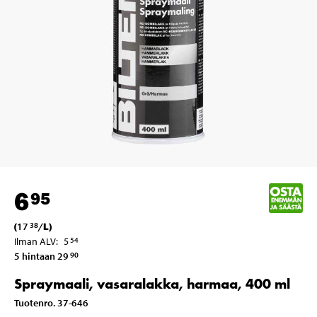
6
95
(
17
/
L
)
38
Ilman ALV
:
5
54
5 hintaan 29
90
Spraymaali, vasaralakka, harmaa, 400 ml
Tuotenro
.
37-646