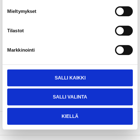
H336 Saattaa aiheuttaa uneliaisuutta ja huimausta.
Mieltymykset
Tekniset tiedot
Tilastot
Tilavuus
400 ml
Väri
Harmaa
Markkinointi
Pinta-ala
Vasaralakka
Pölykuiva
5–10 minuuttia
Kosketuskuiva
30–40 minuuttia
SALLI KAIKKI
Täysin kuiva
24 tuntia
SALLI VALINTA
KIELLÄ
Turvallisuustiedot ja muut asiakirjat