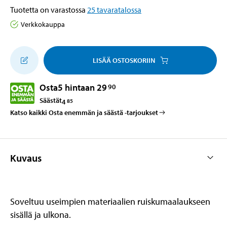
Tuotetta on varastossa
25
tavaratalossa
Verkkokauppa
LISÄÄ OSTOSKORIIN
Osta
5 hintaan 29
90
Säästät
4
85
Katso kaikki Osta enemmän ja säästä -tarjoukset
Kuvaus
Soveltuu useimpien materiaalien ruiskumaalaukseen
sisällä ja ulkona.