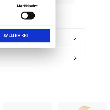
Markkinointi
 ja viileässä tiiviisti suljetussa
SALLI KAIKKI