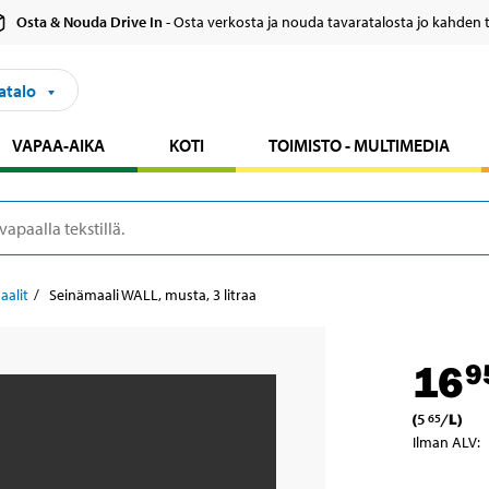
Osta & Nouda Drive In
- Osta verkosta ja nouda tavaratalosta jo kahden 
atalo
VAPAA-AIKA
KOTI
TOIMISTO - MULTIMEDIA
aalit
Seinämaali WALL, musta, 3 litraa
16
9
(
5
/
L
)
65
Ilman ALV
: