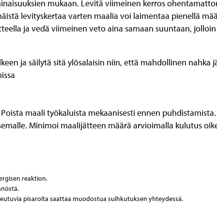
minaisuuksien mukaan. Levitä viimeinen kerros ohentamatt
istä levityskertaa varten maalia voi laimentaa pienellä määr
teella ja vedä viimeinen veto aina samaan suuntaan, jolloin m
een ja säilytä sitä ylösalaisin niin, että mahdollinen nahka j
missa
Poista maali työkaluista mekaanisesti ennen puhdistamista.
emalle. Minimoi maalijätteen määrä arvioimalla kulutus oikein.
lergisen reaktion.
nnöstä.
lkeutuvia pisaroita saattaa muodostua suihkutuksen yhteydessä.