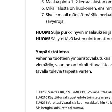
Maalaa pinta 1–2 kertaa alustan o
Mikäli alusta on huokoinen, ensimmä
Sivele maali märkää-märälle periaat
sävyeroja.
HUOM!
Sulje purkki hyvin maalauksen jälk
HUOM!
Säilytettävä lasten ulottumatto
Ympäristötietoa
Vähennä tuotteen ympäristövaikutuksia! 
viemäriin, vaan ne on toimitettava jäteas
tavalla tulevia tarpeita varten.
EUH208 Sisältää BIT, CMIT/MIT (3:1). Voi aiheuttaa al
EUH210 Käyttöturvallisuustiedote toimitetaan pyy
EUH211 Varoitus! Vaarallisia keuhkorakkuloihin ku
Älä hengitä suihketta tai sumua.