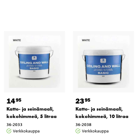
14
23
95
95
Katto- ja seinämaali,
Katto- ja seinämaali,
kokohimmeä, 5 litraa
kokohimmeä, 10 litraa
36-2033
36-2038
Verkkokauppa
Verkkokauppa