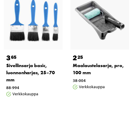
3
2
65
25
Sivellinsarja basic,
Maalaustelasarja, pro,
luonnonharjas, 25–70
100 mm
mm
38-004
Verkkokauppa
88-994
Verkkokauppa