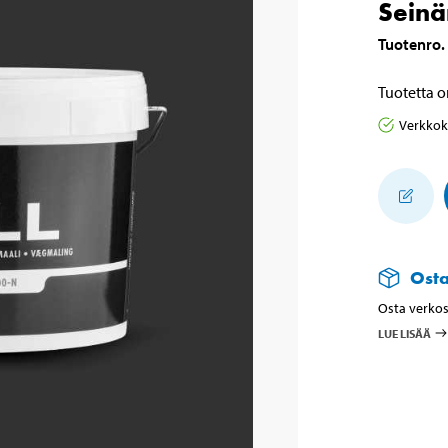
Seinä
Tuotenro
.
Tuotetta o
Verkko
Ost
Osta verkos
LUE LISÄÄ