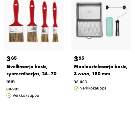
3
3
65
95
Sivellinsarja basic,
Maalaustelasarja basic,
synteettiharjas, 25–70
3 osaa, 180 mm
mm
38-003
Verkkokauppa
88-995
Verkkokauppa