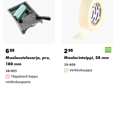
6
2
55
95
Maalaustelasarja, pro,
Maalarinteippi, 38 mm
180 mm
29-409
Verkkokauppa
38-005
Tilapäisesti loppu
verkkokaupasta