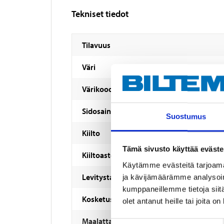
Tekniset tiedot
Tilavuus
Väri
Värikoodi
Sidosaine
Suostumus
Kiilto
Tämä sivusto käyttää eväste
Kiiltoaste
Käytämme evästeitä tarjoama
Levitystapa
ja kävijämäärämme analysoim
kumppaneillemme tietoja siitä
Kosketuskuiva
olet antanut heille tai joita o
Maalattavissa