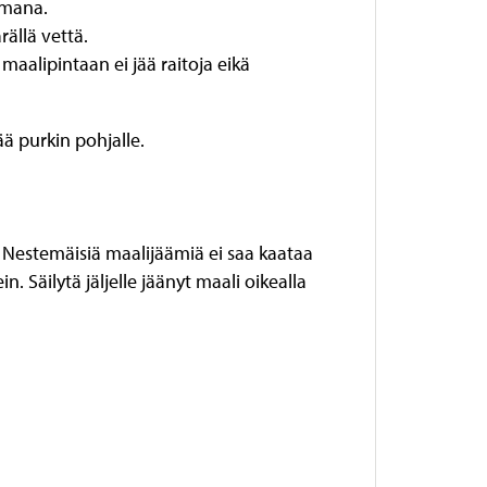
omana.
ällä vettä.
aalipintaan ei jää raitoja eikä
ää purkin pohjalle.
 Nestemäisiä maalijäämiä ei saa kaataa
 Säilytä jäljelle jäänyt maali oikealla