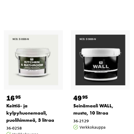
16
49
95
95
Keittiö- ja
Seinämaali WALL,
kylpyhuonemaali,
musta, 10 litraa
puolihimmeä, 3 litraa
36-2129
Verkkokauppa
36-0258