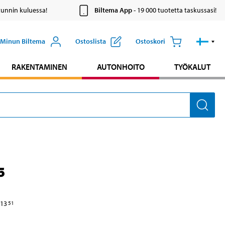
tunnin kuluessa!
Biltema App
- 19 000 tuotetta taskussasi!
Minun Biltema
Ostoslista
Ostoskori
RAKENTAMINEN
AUTONHOITO
TYÖKALUT
5
13
51