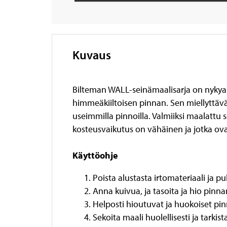
Kuvaus
Bilteman WALL-seinämaalisarja on nykyaikai
himmeäkiiltoisen pinnan. Sen miellyttäv
useimmilla pinnoilla. Valmiiksi maalattu se
kosteusvaikutus on vähäinen ja jotka ovat
Käyttöohje
Poista alustasta irtomateriaali ja p
Anna kuivua, ja tasoita ja hio pinn
Helposti hioutuvat ja huokoiset pin
Sekoita maali huolellisesti ja tarki