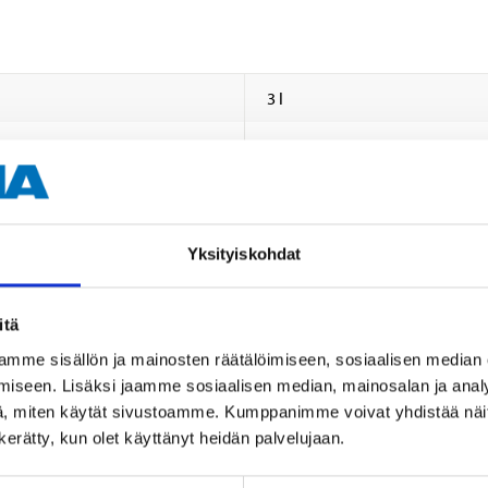
3 l
Musta
NCS S 9000-N
vesipitoinen akryylidispersio
Yksityiskohdat
Himmeä
itä
5
mme sisällön ja mainosten räätälöimiseen, sosiaalisen median
Siveltimellä, telalla tai maaliru
iseen. Lisäksi jaamme sosiaalisen median, mainosalan ja analy
, miten käytät sivustoamme. Kumppanimme voivat yhdistää näitä t
1 tuntia
n kerätty, kun olet käyttänyt heidän palvelujaan.
2 tuntia