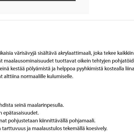
sia värisävyjä sisältävä akrylaattimaali, joka tekee kaikkiin si
ät maalausominaisuudet tuottavat oikein tehtyjen pohjatöi
inä kestää pölyämistä ja helppoa pyyhkimistä kostealla liinalla,
 alttiina normaalille kulumiselle.
uhdista seinä maalarinpesulla.
an epätasaisuudet.
nat pohjustetaan kiinnittävällä pohjamaali.
sta tarttuvuus ja maalaustulos tekemällä koesively.