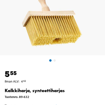
5
55
Ilman ALV
:
4
42
Kalkkiharja, synteettiharjas
Tuotenro
.
89-632