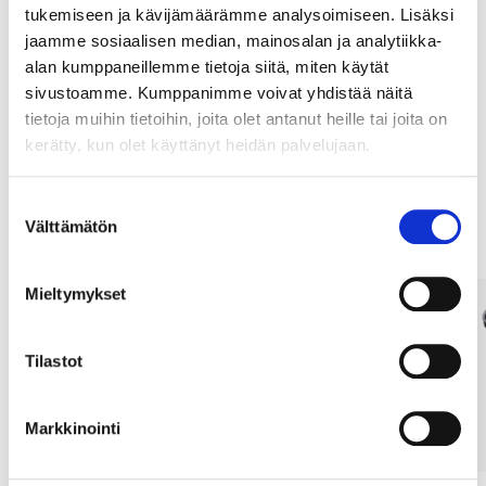
tukemiseen ja kävijämäärämme analysoimiseen. Lisäksi
Osta & Nouda
jaamme sosiaalisen median, mainosalan ja analytiikka-
alan kumppaneillemme tietoja siitä, miten käytät
Osta verkosta ja nouda tavaratalosta jo 2 tunnin kuluttua!
sivustoamme. Kumppanimme voivat yhdistää näitä
LUE LISÄÄ
tietoja muihin tietoihin, joita olet antanut heille tai joita on
kerätty, kun olet käyttänyt heidän palvelujaan.
Muut asiakkaat ostivat myös
Suostumuksen
Välttämätön
valinta
Mieltymykset
Tilastot
Markkinointi