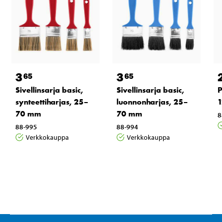
3
3
65
65
Sivellinsarja basic,
Sivellinsarja basic,
P
synteettiharjas, 25–
luonnonharjas, 25–
70 mm
70 mm
8
88-995
88-994
Verkkokauppa
Verkkokauppa