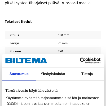
pitkät synteettiharjakset pitävät runsaasti maalia.
Tekniset tiedot
Pituus
180 mm
Leveys
70 mm
Korkeus
270 mm
Materiaali
puu
Suostumus
Yksityiskohdat
Tietoja
Tietoa valmistajasta
Tämä sivusto käyttää evästeitä
Käytämme evästeitä tarjoamamme sisällön ja mainosten
räätälöimiseen, sosiaalisen median ominaisuuksien