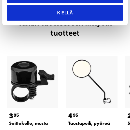
KIELLÄ
Tähän tuotteeseen liittyvät
tuotteet
3
4
95
95
Soittokello, musta
Taustapeili, pyöreä
S