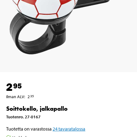
2
95
Ilman ALV
:
2
35
Soittokello, jalkapallo
Tuotenro
.
27-0167
Tuotetta on varastossa
24
tavaratalossa