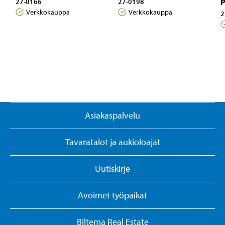
p
27-0166
27-0198
Verkkokauppa
Verkkokauppa
2
Asiakaspalvelu
Tavaratalot ja aukioloajat
Uutiskirje
Avoimet työpaikat
Biltema Real Estate