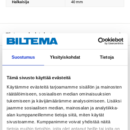
Halkaisija
40 mm
Tietoa valmistajasta
Suostumus
Yksityiskohdat
Tietoja
Osta & Nouda
Osta verkosta ja nouda tavaratalosta jo 2 tunnin kuluttua!
Tämä sivusto käyttää evästeitä
LUE LISÄÄ
Käytämme evästeitä tarjoamamme sisällön ja mainosten
räätälöimiseen, sosiaalisen median ominaisuuksien
tukemiseen ja kävijämäärämme analysoimiseen. Lisäksi
jaamme sosiaalisen median, mainosalan ja analytiikka-
Muut asiakkaat ostivat myös
alan kumppaneillemme tietoja siitä, miten käytät
sivustoamme. Kumppanimme voivat yhdistää näitä
tietoja muihin tietoihin, joita olet antanut heille tai joita on