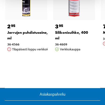
2
3
95
95
Jarrujen puhdistusaine, 400
Silikonisuihke, 400
M
ml
ml
3
36-4566
36-4609
Tilapäisesti loppu verkkokaupasta
Verkkokauppa
Asiakaspalvelu