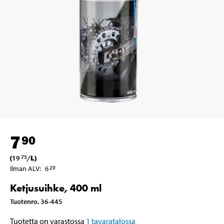
7
90
(
19
/
L
)
75
Ilman ALV
:
6
29
Ketjusuihke, 400 ml
Tuotenro
.
36-445
Tuotetta on varastossa
1
tavaratalossa