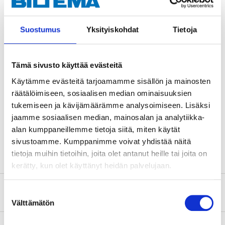
Suostumus
Yksityiskohdat
Tietoja
Vaara
H222 Erittäin helposti syttyvä aerosoli.
Tämä sivusto käyttää evästeitä
H229 Painesäiliö: Voi revetä kuumennettaessa.
Käytämme evästeitä tarjoamamme sisällön ja mainosten
H412 Haitallista vesieliöille, pitkäaikaisia haittavaikutuksia.
räätälöimiseen, sosiaalisen median ominaisuuksien
tukemiseen ja kävijämäärämme analysoimiseen. Lisäksi
Tekniset tiedot
jaamme sosiaalisen median, mainosalan ja analytiikka-
alan kumppaneillemme tietoja siitä, miten käytät
Tilavuus
400 ml
sivustoamme. Kumppanimme voivat yhdistää näitä
tietoja muihin tietoihin, joita olet antanut heille tai joita on
kerätty, kun olet käyttänyt heidän palvelujaan.
Turvallisuustiedot ja muut asiakirjat
Suostumuksen
Välttämätön
valinta