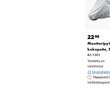
22
95
Moottoripy
kokopeite, 
82-1301
Tuotetta on
varastossa
25
tavaratalo
Tilapäisesti
verkkokaupast