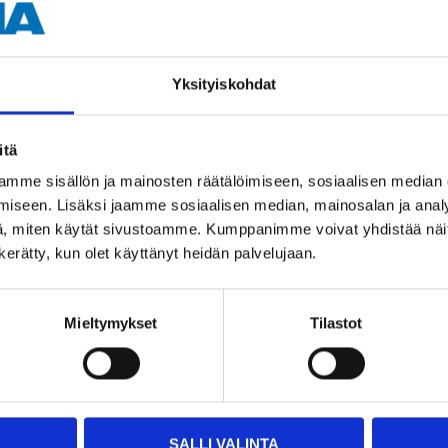
Tuotetta on
varastossa
varastossa
5
tavaratalossa
13
tavaratalossa
Tilapäisesti loppu
ssa
Tilapäisesti loppu
verkkokaupasta
 loppu
Yksityiskohdat
verkkokaupasta
a
itä
mme sisällön ja mainosten räätälöimiseen, sosiaalisen median
iseen. Lisäksi jaamme sosiaalisen median, mainosalan ja analy
, miten käytät sivustoamme. Kumppanimme voivat yhdistää näitä t
n kerätty, kun olet käyttänyt heidän palvelujaan.
Mieltymykset
Tilastot
SALLI VALINTA