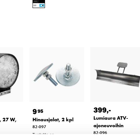
399
,-
9
95
Lumiaura ATV-
, 27 W,
Hinausjalat, 2 kpl
ajoneuvoihin
82-097
82-096
Tuotetta on