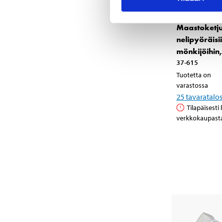
74
95
Maastoketju
nelipyöräisi
mönkijöihin,
37-615
Tuotetta on
varastossa
25
tavaratalo
Tilapäisesti
verkkokaupast