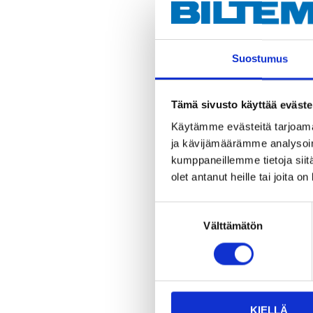
Tuotetta on
varastossa
13
tavaratalo
Tilapäisesti
Suostumus
verkkokaupast
Tämä sivusto käyttää eväste
Käytämme evästeitä tarjoama
ja kävijämäärämme analysoim
kumppaneillemme tietoja siitä
olet antanut heille tai joita o
Suostumuksen
Välttämätön
valinta
KIELLÄ