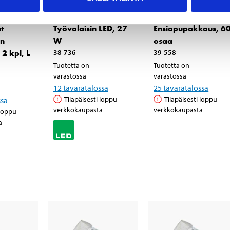
22
17
90
95
t
Työvalaisin LED, 27
Ensiapupakkaus, 6
in
W
osaa
 2 kpl, L
38-736
39-558
Tuotetta on
Tuotetta on
varastossa
varastossa
12
tavaratalossa
25
tavaratalossa
Tilapäisesti loppu
Tilapäisesti loppu
ssa
verkkokaupasta
verkkokaupasta
 loppu
a