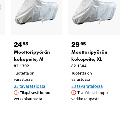
24
29
95
95
Moottoripyörän
Moottoripyörän
kokopeite, M
kokopeite, XL
82-1302
82-1304
Tuotetta on
Tuotetta on
varastossa
varastossa
23
tavaratalossa
23
tavaratalossa
Tilapäisesti loppu
Tilapäisesti loppu
verkkokaupasta
verkkokaupasta