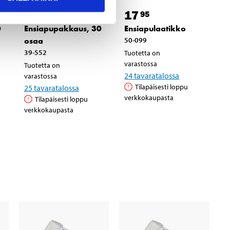
12
17
95
95
0
Ensiapupakkaus, 30
Ensiapulaatikko
osaa
50-099
39-552
Tuotetta on
varastossa
Tuotetta on
24
tavaratalossa
varastossa
Tilapäisesti loppu
25
tavaratalossa
verkkokaupasta
Tilapäisesti loppu
verkkokaupasta