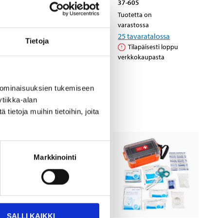
37-605
Tuotetta on
varastossa
Tuotetta on
11
tavaratalossa
varastossa
Tilapäisesti loppu
25
tavaratalossa
Tietoja
verkkokaupasta
Tilapäisesti loppu
verkkokaupasta
 ominaisuuksien tukemiseen
tiikka-alan
ietoja muihin tietoihin, joita
Markkinointi
SALLI KAIKKI