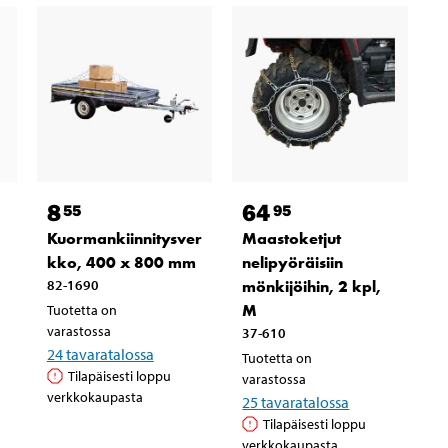
8
64
55
95
Kuormankiinnitysver
Maastoketjut
kko, 400 x 800 mm
nelipyöräisiin
82-1690
mönkijöihin, 2 kpl,
M
Tuotetta on
varastossa
37-610
24
tavaratalossa
Tuotetta on
Tilapäisesti loppu
varastossa
verkkokaupasta
25
tavaratalossa
Tilapäisesti loppu
verkkokaupasta