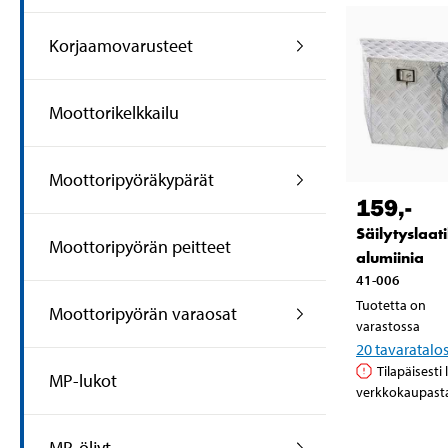
Korjaamovarusteet
Moottorikelkkailu
Moottoripyöräkypärät
159
,-
Säilytyslaat
Moottoripyörän peitteet
alumiinia
41-006
Tuotetta on
Moottoripyörän varaosat
varastossa
20
tavaratalo
Tilapäisesti
MP-lukot
verkkokaupast
MP-öljyt