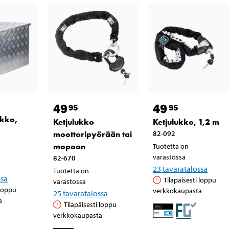
49
49
95
95
ikko,
Ketjulukko
Ketjulukko, 1,2 m
moottoripyörään tai
82-092
mopoon
Tuotetta on
varastossa
82-670
23
tavaratalossa
Tuotetta on
ssa
Tilapäisesti loppu
varastossa
 loppu
verkkokaupasta
25
tavaratalossa
a
Tilapäisesti loppu
verkkokaupasta