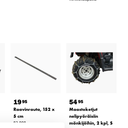
19
54
95
95
Raavinrauta, 152 x
Maastoketjut
5 cm
nelipyöräisiin
82-098
mönkijöihin, 2 kpl, S