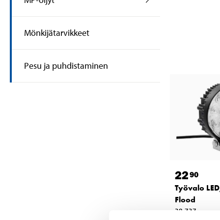
Mönkijätarvikkeet
Pesu ja puhdistaminen
22
90
Työvalo LED
Flood
38-737