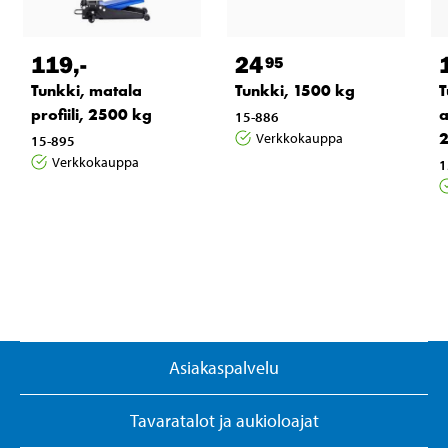
119
,-
24
95
Tunkki, matala
Tunkki, 1500 kg
T
profiili, 2500 kg
a
15-886
Verkkokauppa
15-895
Verkkokauppa
1
Asiakaspalvelu
Tavaratalot ja aukioloajat