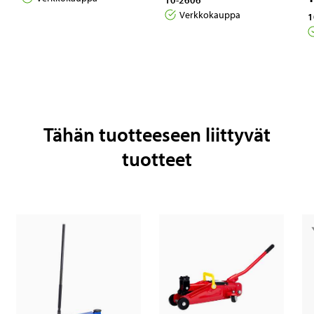
10-2606
Verkkokauppa
1
Tähän tuotteeseen liittyvät
tuotteet