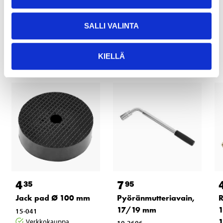
SALLI VALINTA
Muut asiakkaat ostivat myös
KIELLÄ
4
7
35
95
Jack pad Ø 100 mm
Pyöränmutteriavain,
R
17/19 mm
15-041
Verkkokauppa