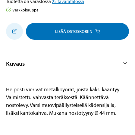
Tuotetta on varastossa
25
tavaratalossa
Verkkokauppa
LISÄÄ OSTOSKORIIN
Kuvaus
Helposti vierivät metallipyörät, joista kaksi kääntyy.
Valmistettu vahvasta teräksestä. Käännettävä
nostolevy. Varsi muovipäällysteisellä kädensijalla,
lisäksi kantokahva. Mukana nostotyyny Ø 44 mm.