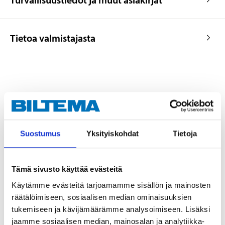
Tietoa valmistajasta
Lisätarvikkeet
Suostumus
Yksityiskohdat
Tietoja
Hydrauliöljy VG 15, 1 litraa
36-9119
Tämä sivusto käyttää evästeitä
Tuotetta on varastossa
24
tavaratalossa
Käytämme evästeitä tarjoamamme sisällön ja mainosten
Verkkokauppa
räätälöimiseen, sosiaalisen median ominaisuuksien
tukemiseen ja kävijämäärämme analysoimiseen. Lisäksi
12
95
jaamme sosiaalisen median, mainosalan ja analytiikka-