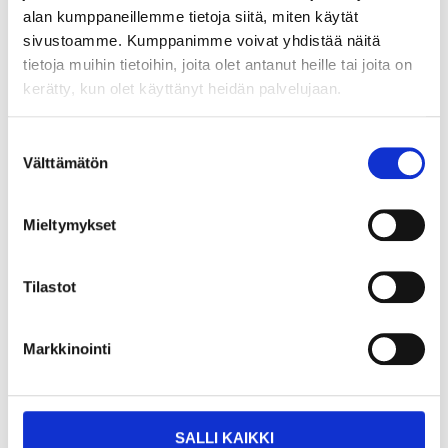
alan kumppaneillemme tietoja siitä, miten käytät
sivustoamme. Kumppanimme voivat yhdistää näitä
tietoja muihin tietoihin, joita olet antanut heille tai joita on
Jack pad Ø 100 mm
kerätty, kun olet käyttänyt heidän palvelujaan.
15-041
Suostumuksen
Tuotetta on varastossa
25
tavaratalossa
Välttämätön
valinta
Verkkokauppa
4
Mieltymykset
35
Tilastot
Markkinointi
Osta & Nouda
Osta verkosta ja nouda tavaratalosta jo 2 tunnin kuluttua!
SALLI KAIKKI
LUE LISÄÄ