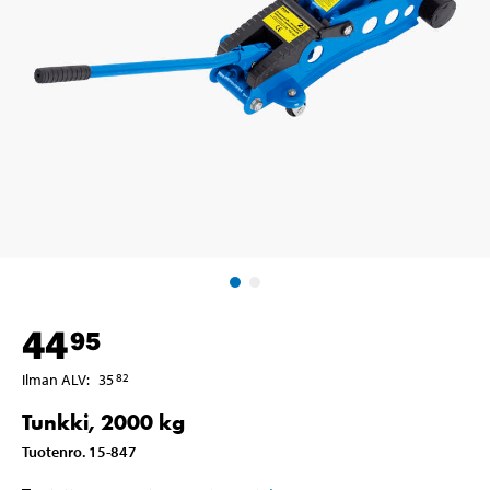
44
95
Ilman ALV
:
35
82
Tunkki, 2000 kg
Tuotenro
.
15-847