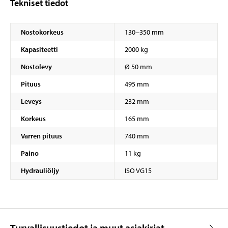
Tekniset tiedot
Nostokorkeus
130−350 mm
Kapasiteetti
2000 kg
Nostolevy
Ø 50 mm
Pituus
495 mm
Leveys
232 mm
Korkeus
165 mm
Varren pituus
740 mm
Paino
11 kg
Hydrauliöljy
ISO VG15
Turvallisuustiedot ja muut asiakirjat