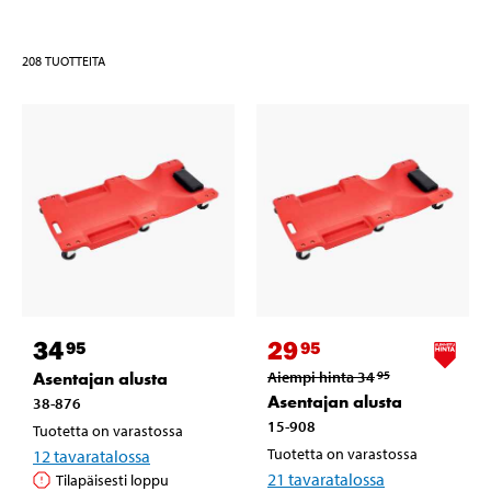
208
TUOTTEITA
34
29
95
95
Asentajan alusta
Aiempi hinta
34
95
Asentajan alusta
38-876
15-908
Tuotetta on varastossa
Tuotetta on varastossa
12
tavaratalossa
21
tavaratalossa
Tilapäisesti loppu