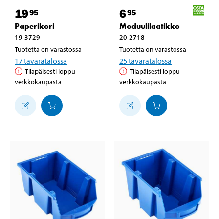
19
6
95
95
Paperikori
Moduulilaatikko
19-3729
20-2718
Tuotetta on varastossa
Tuotetta on varastossa
17
tavaratalossa
25
tavaratalossa
Tilapäisesti loppu
Tilapäisesti loppu
verkkokaupasta
verkkokaupasta