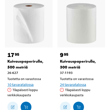
17
9
95
95
Kuivauspaperirulla,
Kuivauspaperirulla,
500 metriä
300 metriä
26-627
37-1193
Tuotetta on varastossa
Tuotetta on varastossa
10
tavaratalossa
24
tavaratalossa
Tilapäisesti loppu
Tilapäisesti loppu
verkkokaupasta
verkkokaupasta