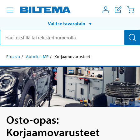
Valitse tavaratalo
Etusivu
Autoilu - MP
Korjaamovarusteet
Osto-opas:
Korjaamovarusteet