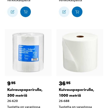
9
36
95
95
Kuivauspaperirulla,
Kuivauspaperirulla,
300 metriä
1000 metriä
26-620
26-688
Tuotetta on varastossa
Tuotetta on varastossa