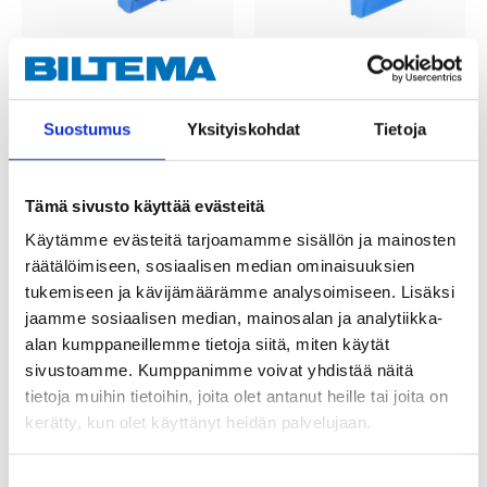
8
5
95
95
Moduulilaatikko
Moduulilaatikko
20-2717
20-2716
Suostumus
Yksityiskohdat
Tietoja
Tuotetta on varastossa
Tuotetta on varastossa
25
tavaratalossa
23
tavaratalossa
Tilapäisesti loppu
Tilapäisesti loppu
Tämä sivusto käyttää evästeitä
verkkokaupasta
verkkokaupasta
Käytämme evästeitä tarjoamamme sisällön ja mainosten
räätälöimiseen, sosiaalisen median ominaisuuksien
tukemiseen ja kävijämäärämme analysoimiseen. Lisäksi
jaamme sosiaalisen median, mainosalan ja analytiikka-
alan kumppaneillemme tietoja siitä, miten käytät
sivustoamme. Kumppanimme voivat yhdistää näitä
tietoja muihin tietoihin, joita olet antanut heille tai joita on
kerätty, kun olet käyttänyt heidän palvelujaan.
Suostumuksen