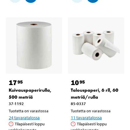
17
10
95
95
Kuivauspaperirulla,
Talouspaperi, 6 rll, 60
500 metriä
metriä/rulla
37-1192
85-0337
Tuotetta on varastossa
Tuotetta on varastossa
24
tavaratalossa
11
tavaratalossa
Tilapäisesti loppu
Tilapäisesti loppu
verkkokaupasta
verkkokaupasta