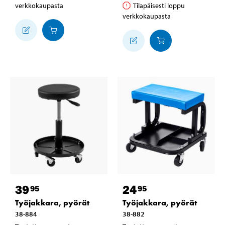
verkkokaupasta
Tilapäisesti loppu
verkkokaupasta
39
24
95
95
Työjakkara, pyörät
Työjakkara, pyörät
38-884
38-882