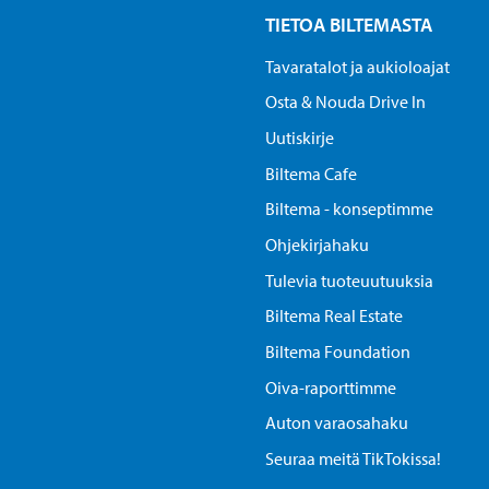
TIETOA BILTEMASTA
Tavaratalot ja aukioloajat
Osta & Nouda Drive In
Uutiskirje
Biltema Cafe
Biltema - konseptimme
Ohjekirjahaku
Tulevia tuoteuutuuksia
Biltema Real Estate
Biltema Foundation
Oiva-raporttimme
Auton varaosahaku
Seuraa meitä TikTokissa!