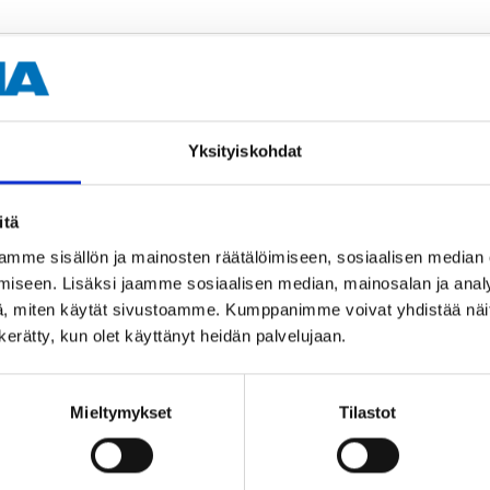
Yksityiskohdat
Muut asiakkaat ostivat myös
itä
mme sisällön ja mainosten räätälöimiseen, sosiaalisen median
iseen. Lisäksi jaamme sosiaalisen median, mainosalan ja analy
, miten käytät sivustoamme. Kumppanimme voivat yhdistää näitä t
n kerätty, kun olet käyttänyt heidän palvelujaan.
Mieltymykset
Tilastot