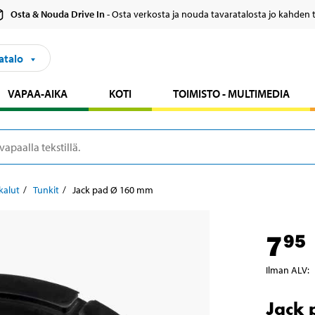
Osta & Nouda Drive In
- Osta verkosta ja nouda tavaratalosta jo kahden 
atalo
VAPAA-AIKA
KOTI
TOIMISTO - MULTIMEDIA
kalut
Tunkit
Jack pad Ø 160 mm
7
95
Ilman ALV
:
Jack