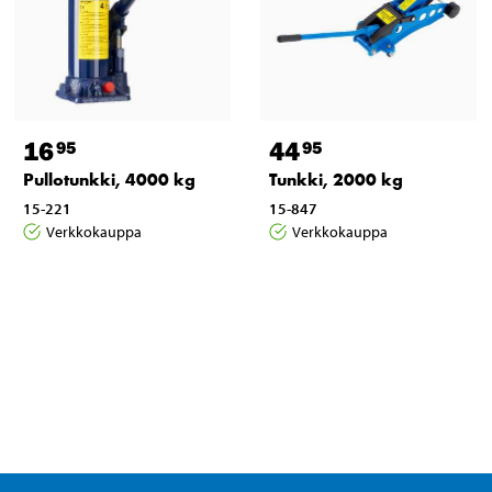
16
44
95
95
Pullotunkki, 4000 kg
Tunkki, 2000 kg
15-221
15-847
Verkkokauppa
Verkkokauppa