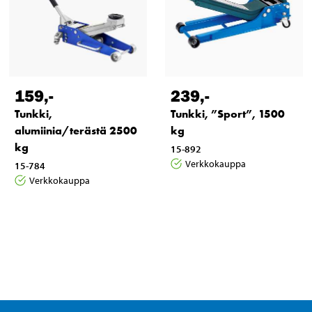
159
,-
239
,-
Tunkki,
Tunkki, ”Sport”, 1500
alumiinia/terästä 2500
kg
kg
15-892
Verkkokauppa
15-784
Verkkokauppa