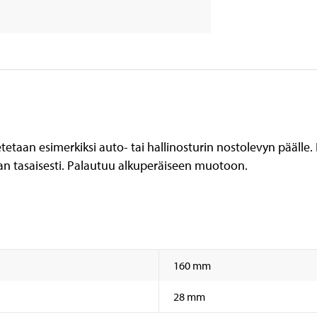
etaan esimerkiksi auto- tai hallinosturin nostolevyn päälle
n tasaisesti. Palautuu alkuperäiseen muotoon.
160 mm
28 mm