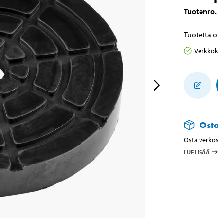
Tuotenro
.
Tuotetta o
Verkko
Ost
Osta verkos
LUE LISÄÄ