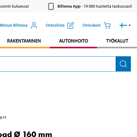
tunnin kuluessa!
Biltema App
- 19 000 tuotetta taskussasi!
Minun Biltema
Ostoslista
Ostoskori
RAKENTAMINEN
AUTONHOITO
TYÖKALUT
6
33
 pad Ø 160 mm