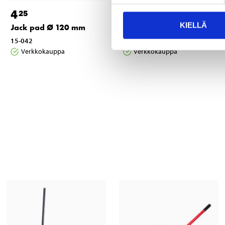
4
4
25
35
KIELLÄ
Jack pad Ø 120 mm
Jack pad Ø 100 mm
15-042
15-041
Verkkokauppa
Verkkokauppa