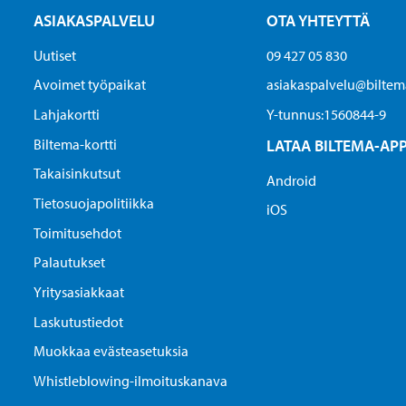
ASIAKASPALVELU
OTA YHTEYTTÄ
Uutiset
09 427 05 830
Avoimet työpaikat
asiakaspalvelu@biltema
Lahjakortti
Y-tunnus:1560844-9
Biltema-kortti
LATAA BILTEMA-AP
Takaisinkutsut
Android
Tietosuojapolitiikka
iOS
Toimitusehdot
Palautukset
Yritysasiakkaat
Laskutustiedot
Muokkaa evästeasetuksia
Whistleblowing-ilmoituskanava