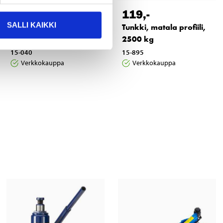
8
119
,-
95
SALLI KAIKKI
Kumityyny tukipukkiin,
Tunkki, matala profiili,
2 kpl
2500 kg
15-040
15-895
Verkkokauppa
Verkkokauppa