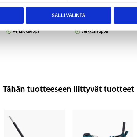
6
6
95
95
SALLI VALINTA
Nostotyyny
Jack pad Ø 145 mm
15-045
15-043
Verkkokauppa
Verkkokauppa
Tähän tuotteeseen liittyvät tuotteet