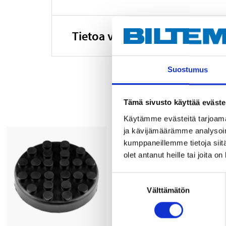
Tietoa valmistajasta
Suostumus
Tämä sivusto käyttää eväste
Käytämme evästeitä tarjoama
ja kävijämäärämme analysoim
kumppaneillemme tietoja siitä
olet antanut heille tai joita o
Suostumuksen
Välttämätön
valinta