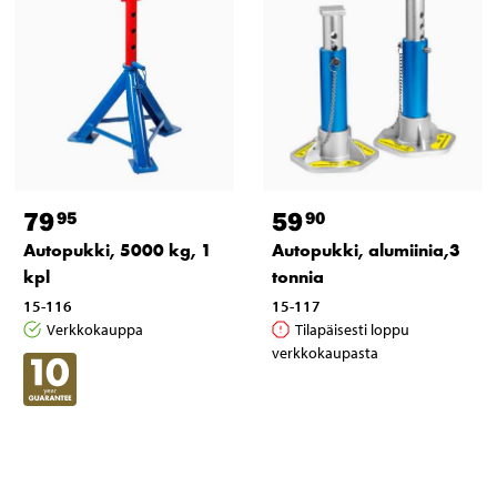
79
59
95
90
Autopukki, 5000 kg, 1
Autopukki, alumiinia,3
kpl
tonnia
15-116
15-117
Verkkokauppa
Tilapäisesti loppu
verkkokaupasta