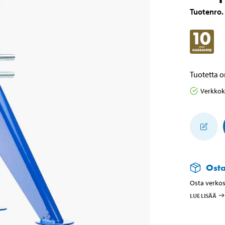
Tuotenro
.
Tuotetta o
Verkko
Ost
Osta verkos
LUE LISÄÄ