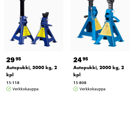
29
24
95
95
Autopukki, 3000 kg, 2
Autopukki, 2000 kg, 2
kpl
kpl
15-118
15-808
Verkkokauppa
Verkkokauppa