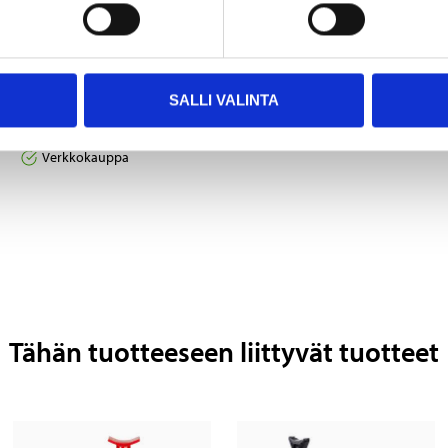
2
44
95
95
Jarrujen puhdistusaine,
Tunkki, 2000 kg
SALLI VALINTA
400 ml
15-847
Verkkokauppa
36-4595
Verkkokauppa
Tähän tuotteeseen liittyvät tuotteet