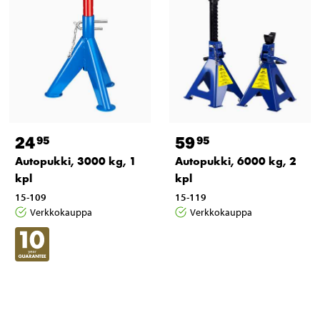
24
59
95
95
Autopukki, 3000 kg, 1
Autopukki, 6000 kg, 2
kpl
kpl
15-109
15-119
Verkkokauppa
Verkkokauppa