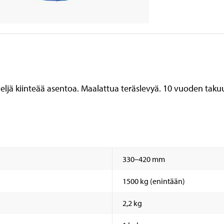
eljä kiinteää asentoa. Maalattua teräslevyä. 10 vuoden taku
330–420 mm
1500 kg (enintään)
2,2 kg