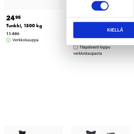
24
2
95
95
Tunkki, 1500 kg
Jarrujen puhdistusaine,
KIELLÄ
400 ml
15-886
Verkkokauppa
36-4566
Tilapäisesti loppu
verkkokaupasta