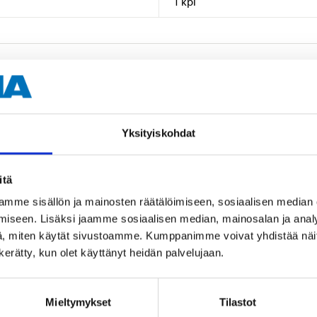
1 kpl
Yksityiskohdat
Muut asiakkaat ostivat myös
itä
mme sisällön ja mainosten räätälöimiseen, sosiaalisen median
iseen. Lisäksi jaamme sosiaalisen median, mainosalan ja analy
, miten käytät sivustoamme. Kumppanimme voivat yhdistää näitä t
n kerätty, kun olet käyttänyt heidän palvelujaan.
Mieltymykset
Tilastot