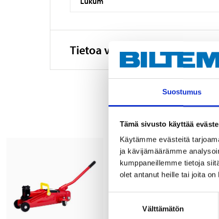
Lukum
Tietoa valmistajasta
Suostumus
Tämä sivusto käyttää eväste
Käytämme evästeitä tarjoama
ja kävijämäärämme analysoim
kumppaneillemme tietoja siitä
olet antanut heille tai joita o
Suostumuksen
Välttämätön
valinta