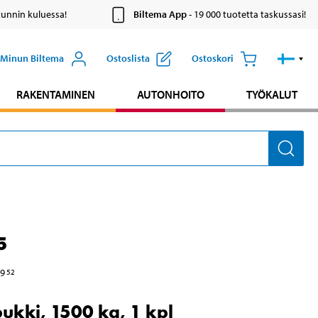
tunnin kuluessa!
Biltema App
- 19 000 tuotetta taskussasi!
Minun Biltema
Ostoslista
Ostoskori
RAKENTAMINEN
AUTONHOITO
TYÖKALUT
5
9
52
ukki, 1500 kg, 1 kpl