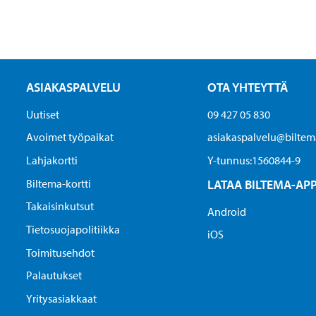
ASIAKASPALVELU
OTA YHTEYTTÄ
Uutiset
09 427 05 830
Avoimet työpaikat
asiakaspalvelu@biltema
Lahjakortti
Y-tunnus:1560844-9
Biltema-kortti
LATAA BILTEMA-AP
Takaisinkutsut
Android
Tietosuojapolitiikka
iOS
Toimitusehdot
Palautukset
Yritysasiakkaat