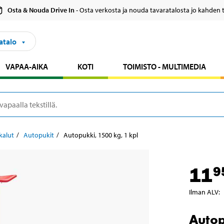
Osta & Nouda Drive In
- Osta verkosta ja nouda tavaratalosta jo kahden 
atalo
VAPAA-AIKA
KOTI
TOIMISTO - MULTIMEDIA
kalut
Autopukit
Autopukki, 1500 kg, 1 kpl
11
9
Ilman ALV
:
Autop