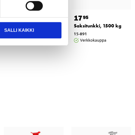
4
17
35
95
Jack pad Ø 100 mm
Saksitunkki, 1500 kg
SALLI KAIKKI
15-041
15-891
Verkkokauppa
Verkkokauppa