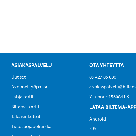
ASIAKASPALVELU
OTA YHTEYTTÄ
Uutiset
09 427 05 830
Avoimet työpaikat
asiakaspalvelu@biltema
Lahjakortti
Y-tunnus:1560844-9
Biltema-kortti
LATAA BILTEMA-AP
Takaisinkutsut
Android
Tietosuojapolitiikka
iOS