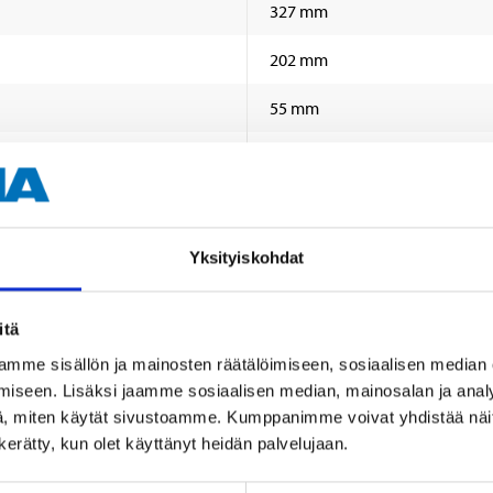
327 mm
202 mm
55 mm
Suorakaiteen muotoinen
Yksityiskohdat
itä
mme sisällön ja mainosten räätälöimiseen, sosiaalisen median
Muut asiakkaat ostivat myös
iseen. Lisäksi jaamme sosiaalisen median, mainosalan ja analy
, miten käytät sivustoamme. Kumppanimme voivat yhdistää näitä t
n kerätty, kun olet käyttänyt heidän palvelujaan.