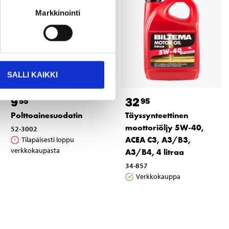
Markkinointi
SALLI KAIKKI
9
32
55
95
Polttoainesuodatin
Täyssynteettinen
moottoriöljy 5W-40,
52-3002
ACEA C3, A3/B3,
Tilapäisesti loppu
verkkokaupasta
A3/B4, 4 litraa
34-857
Verkkokauppa