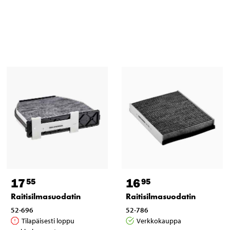
17
16
55
95
Raitisilmasuodatin
Raitisilmasuodatin
52-696
52-786
Tilapäisesti loppu
Verkkokauppa