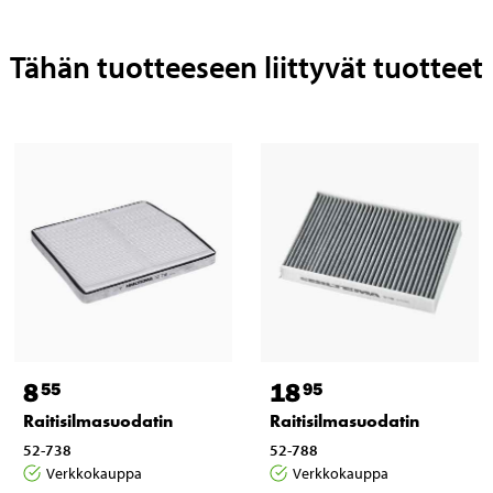
Tähän tuotteeseen liittyvät tuotteet
8
18
55
95
Raitisilmasuodatin
Raitisilmasuodatin
52-738
52-788
Verkkokauppa
Verkkokauppa