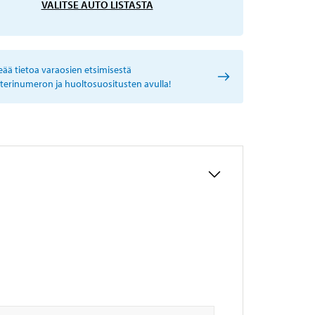
VALITSE AUTO LISTASTA
eää tietoa varaosien etsimisestä
sterinumeron ja huoltosuositusten avulla!