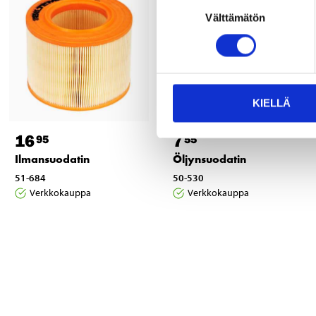
Suostumuksen
Välttämätön
valinta
KIELLÄ
16
7
95
55
Ilmansuodatin
Öljynsuodatin
51-684
50-530
Verkkokauppa
Verkkokauppa