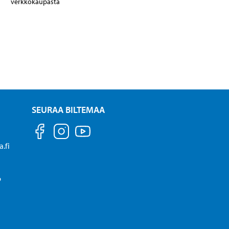
verkkokaupasta
SEURAA BILTEMAA
.fi
P