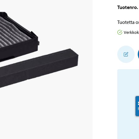
Tuotenro
.
Tuotetta o
Verkko