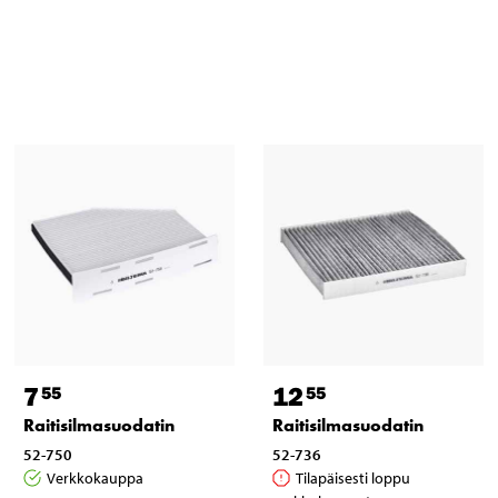
7
12
55
55
Raitisilmasuodatin
Raitisilmasuodatin
52-750
52-736
Verkkokauppa
Tilapäisesti loppu