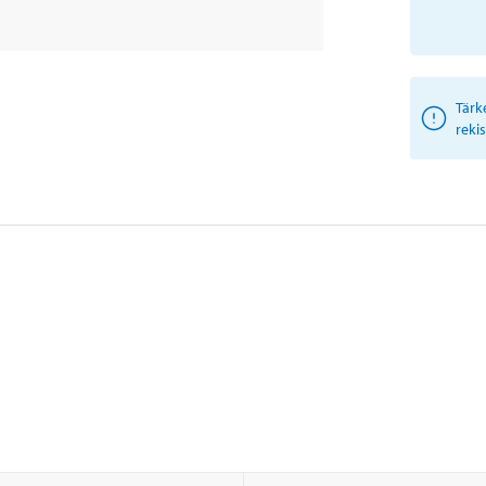
Tärk
reki