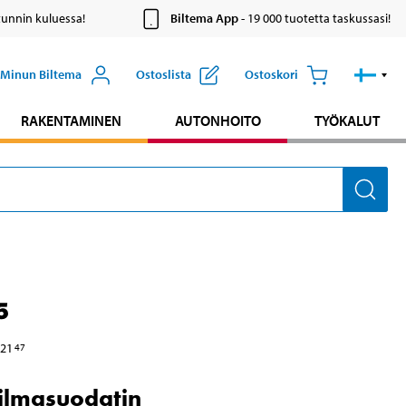
tunnin kuluessa!
Biltema App
- 19 000 tuotetta taskussasi!
Minun Biltema
Ostoslista
Ostoskori
RAKENTAMINEN
AUTONHOITO
TYÖKALUT
5
21
47
silmasuodatin