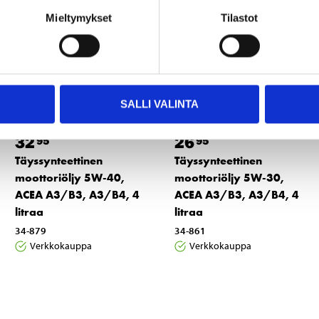
Mieltymykset
Tilastot
SALLI VALINTA
32
26
95
95
Täyssynteettinen
Täyssynteettinen
moottoriöljy 5W-40,
moottoriöljy 5W-30,
ACEA A3/B3, A3/B4, 4
ACEA A3/B3, A3/B4, 4
litraa
litraa
34-879
34-861
Verkkokauppa
Verkkokauppa