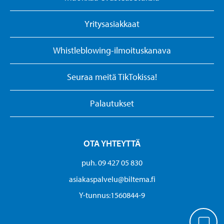
Yritysasiakkaat
Whistleblowing-ilmoituskanava
Seuraa meitä TikTokissa!
Palautukset
OTA YHTEYTTÄ
puh. 09 427 05 830
asiakaspalvelu@biltema.fi
Y-tunnus:1560844-9