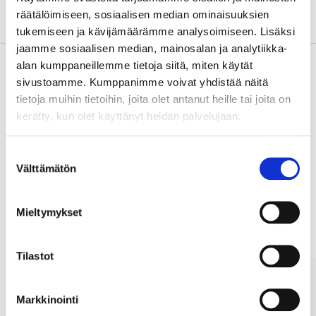
Tietoa valmistajasta
räätälöimiseen, sosiaalisen median ominaisuuksien
tukemiseen ja kävijämäärämme analysoimiseen. Lisäksi
jaamme sosiaalisen median, mainosalan ja analytiikka-
alan kumppaneillemme tietoja siitä, miten käytät
sivustoamme. Kumppanimme voivat yhdistää näitä
Osta & Nouda
tietoja muihin tietoihin, joita olet antanut heille tai joita on
kerätty, kun olet käyttänyt heidän palvelujaan.
Osta verkosta ja nouda tavaratalosta jo 2 tunnin kuluttua!
LUE LISÄÄ
Suostumuksen
Välttämätön
valinta
Muut asiakkaat ostivat myös
Mieltymykset
Tilastot
Markkinointi