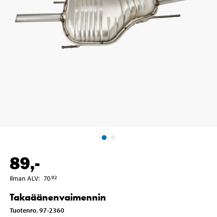
89
,-
Ilman ALV
:
70
92
Takaäänenvaimennin
Tuotenro
.
97-2360