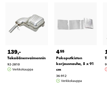
139
,-
4
55
Takaäänenvaimennin
Pakoputkiston
T
korjausnauha, 5 x 91
92-2810
9
cm
Verkkokauppa
36-912
Verkkokauppa