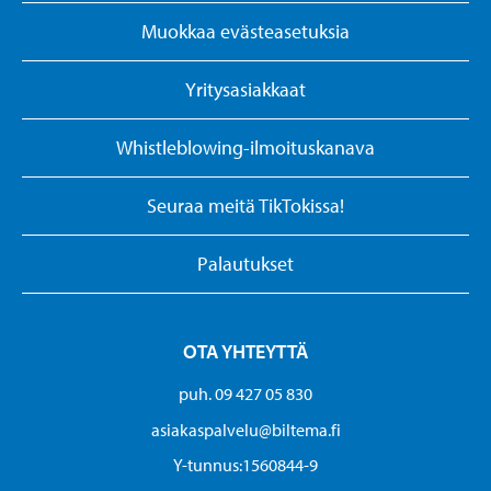
Muokkaa evästeasetuksia
Yritysasiakkaat
Whistleblowing-ilmoituskanava
Seuraa meitä TikTokissa!
Palautukset
OTA YHTEYTTÄ
puh. 09 427 05 830
asiakaspalvelu@biltema.fi
Y-tunnus:1560844-9