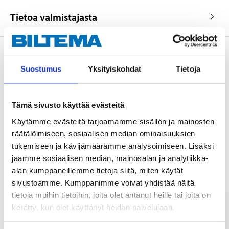
Tietoa valmistajasta
Suostumus
Yksityiskohdat
Tietoja
Osta & Nouda
Osta verkosta ja nouda tavaratalosta jo 2 tunnin kuluttua!
Tämä sivusto käyttää evästeitä
LUE LISÄÄ
Käytämme evästeitä tarjoamamme sisällön ja mainosten
räätälöimiseen, sosiaalisen median ominaisuuksien
tukemiseen ja kävijämäärämme analysoimiseen. Lisäksi
Muut asiakkaat ostivat myös
jaamme sosiaalisen median, mainosalan ja analytiikka-
alan kumppaneillemme tietoja siitä, miten käytät
sivustoamme. Kumppanimme voivat yhdistää näitä
tietoja muihin tietoihin, joita olet antanut heille tai joita on
kerätty, kun olet käyttänyt heidän palvelujaan.