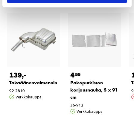
139
,-
4
55
Takaäänenvaimennin
Pakoputkiston
T
korjausnauha, 5 x 91
92-2810
9
cm
Verkkokauppa
36-912
Verkkokauppa