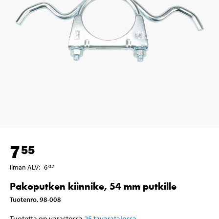
7
55
Ilman ALV
:
6
02
Pakoputken kiinnike, 54 mm putkille
Tuotenro
.
98-008
Tuotetta on varastossa
25
tavaratalossa