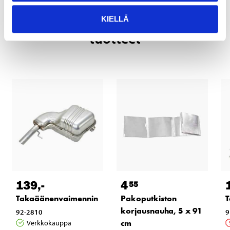
Tähän tuotteeseen liittyvät
KIELLÄ
tuotteet
139
,-
4
55
Takaäänenvaimennin
Pakoputkiston
T
korjausnauha, 5 x 91
92-2810
9
cm
Verkkokauppa