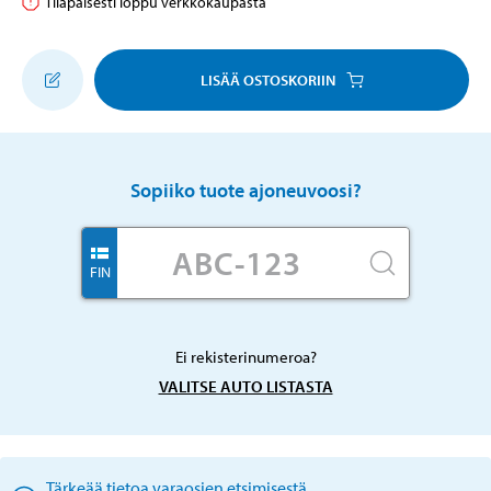
Tilapäisesti loppu verkkokaupasta
LISÄÄ OSTOSKORIIN
Sopiiko tuote ajoneuvoosi?
FIN
Ei rekisterinumeroa?
VALITSE AUTO LISTASTA
Tärkeää tietoa varaosien etsimisestä