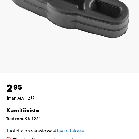
2
95
Ilman ALV
:
2
35
Kumitiiviste
Tuotenro
.
98-1281
Tuotetta on varastossa
4
tavaratalossa