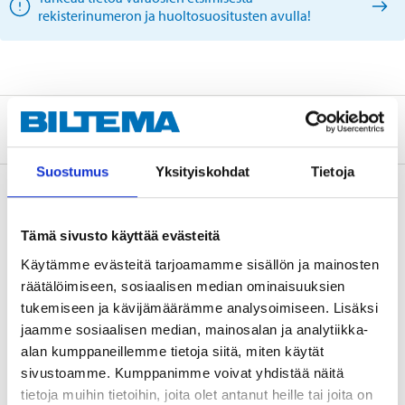
rekisterinumeron ja huoltosuositusten avulla!
Tietoa valmistajasta
Suostumus
Yksityiskohdat
Tietoja
Osta & Nouda
Tämä sivusto käyttää evästeitä
Osta verkosta ja nouda tavaratalosta jo 2 tunnin kuluttua!
Käytämme evästeitä tarjoamamme sisällön ja mainosten
räätälöimiseen, sosiaalisen median ominaisuuksien
LUE LISÄÄ
tukemiseen ja kävijämäärämme analysoimiseen. Lisäksi
jaamme sosiaalisen median, mainosalan ja analytiikka-
alan kumppaneillemme tietoja siitä, miten käytät
Muut asiakkaat ostivat myös
sivustoamme. Kumppanimme voivat yhdistää näitä
tietoja muihin tietoihin, joita olet antanut heille tai joita on