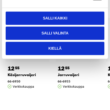
SALLI KAIKKI
SALLI VALINTA
KIELLÄ
12
12
55
55
Käsijarruvaijeri
Jarruvaijeri
K
66-6950
66-6955
6
Verkkokauppa
Verkkokauppa