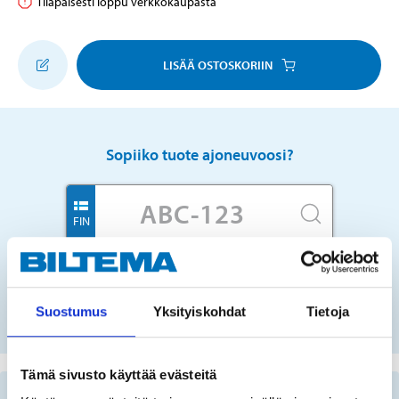
Tilapäisesti loppu verkkokaupasta
LISÄÄ OSTOSKORIIN
Sopiiko tuote ajoneuvoosi?
FIN
Ei rekisterinumeroa?
Suostumus
Yksityiskohdat
Tietoja
VALITSE AUTO LISTASTA
Tämä sivusto käyttää evästeitä
Tärkeää tietoa varaosien etsimisestä