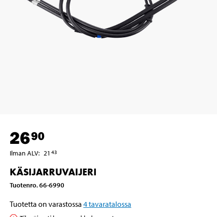
26
90
Ilman ALV
:
21
43
KÄSIJARRUVAIJERI
Tuotenro
.
66-6990
Tuotetta on varastossa
4
tavaratalossa