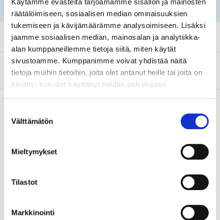
Käytämme evästeitä tarjoamamme sisällön ja mainosten
rekisterinumeron ja huoltosuositusten avulla!
räätälöimiseen, sosiaalisen median ominaisuuksien
tukemiseen ja kävijämäärämme analysoimiseen. Lisäksi
jaamme sosiaalisen median, mainosalan ja analytiikka-
alan kumppaneillemme tietoja siitä, miten käytät
sivustoamme. Kumppanimme voivat yhdistää näitä
Tietoa valmistajasta
tietoja muihin tietoihin, joita olet antanut heille tai joita on
kerätty, kun olet käyttänyt heidän palvelujaan.
Suostumuksen
Välttämätön
valinta
Osta & Nouda
Osta verkosta ja nouda tavaratalosta jo 2 tunnin kuluttua!
Mieltymykset
LUE LISÄÄ
Tilastot
Tähän tuotteeseen liittyvät
tuotteet
Markkinointi