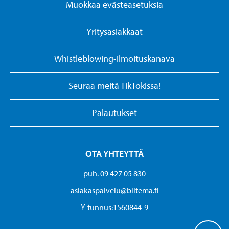
Muokkaa evästeasetuksia
Yritysasiakkaat
Whistleblowing-ilmoituskanava
Seuraa meitä TikTokissa!
Palautukset
OTA YHTEYTTÄ
puh. 09 427 05 830
asiakaspalvelu@biltema.fi
Y-tunnus:1560844-9