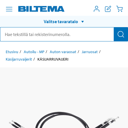
Valitse tavaratalo
Etusivu
Autoilu - MP
Auton varaosat
Jarruosat
Käsijarruvaijerit
KÄSIJARRUVAIJERI