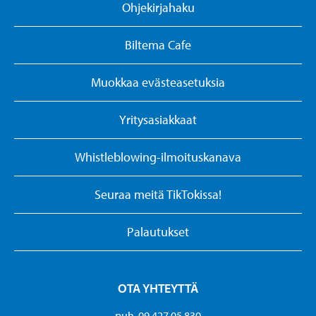
Ohjekirjahaku
Biltema Cafe
Muokkaa evästeasetuksia
Yritysasiakkaat
Whistleblowing-ilmoituskanava
Seuraa meitä TikTokissa!
Palautukset
OTA YHTEYTTÄ
puh. 09 427 05 830