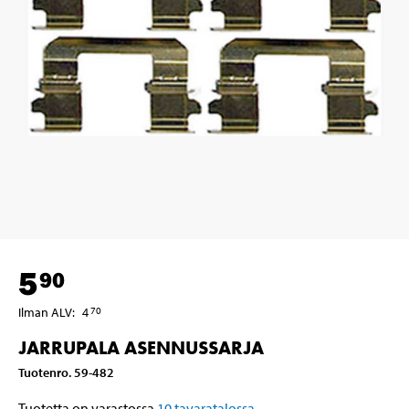
5
90
Ilman ALV
:
4
70
JARRUPALA ASENNUSSARJA
Tuotenro
.
59-482
Tuotetta on varastossa
10
tavaratalossa