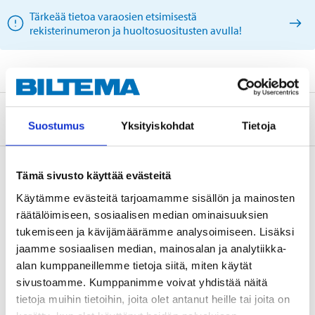
Tärkeää tietoa varaosien etsimisestä
rekisterinumeron ja huoltosuositusten avulla!
Tietoa valmistajasta
Suostumus
Yksityiskohdat
Tietoja
Tämä sivusto käyttää evästeitä
Käytämme evästeitä tarjoamamme sisällön ja mainosten
Osta & Nouda
räätälöimiseen, sosiaalisen median ominaisuuksien
Osta verkosta ja nouda tavaratalosta jo 2 tunnin kuluttua!
tukemiseen ja kävijämäärämme analysoimiseen. Lisäksi
LUE LISÄÄ
jaamme sosiaalisen median, mainosalan ja analytiikka-
alan kumppaneillemme tietoja siitä, miten käytät
sivustoamme. Kumppanimme voivat yhdistää näitä
Muut asiakkaat ostivat myös
tietoja muihin tietoihin, joita olet antanut heille tai joita on