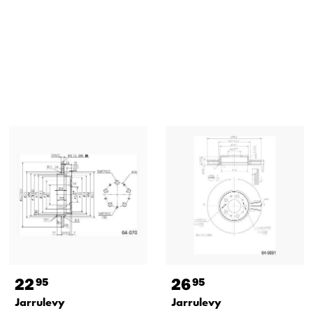
22
26
95
95
Jarrulevy
Jarrulevy