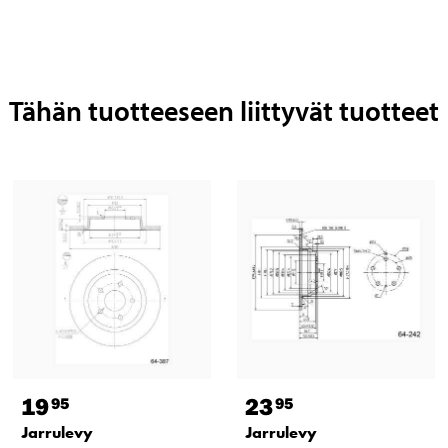
Tähän tuotteeseen liittyvät tuotteet
19
23
95
95
Jarrulevy
Jarrulevy