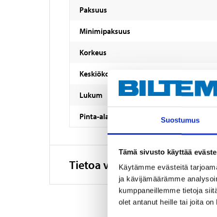
Paksuus
Minimipaksuus
Korkeus
Keskiökoko
Lukum
Pinta-ala
Suostumus
Tämä sivusto käyttää eväste
Tietoa valmistajasta
Käytämme evästeitä tarjoama
ja kävijämäärämme analysoim
kumppaneillemme tietoja siitä
olet antanut heille tai joita o