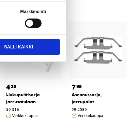
Markkinointi
SALLI KAIKKI
4
7
25
95
Liukupulttisarja
Asennussarja,
jarrusatulaan
jarrupalat
59-316
59-2589
Verkkokauppa
Verkkokauppa