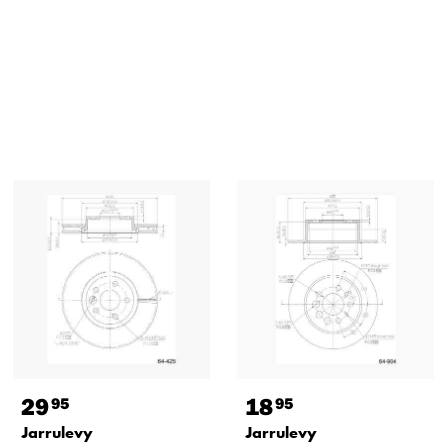
29
18
95
95
Jarrulevy
Jarrulevy