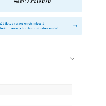
VALITSE AUTO LISTASTA
eää tietoa varaosien etsimisestä
sterinumeron ja huoltosuositusten avulla!