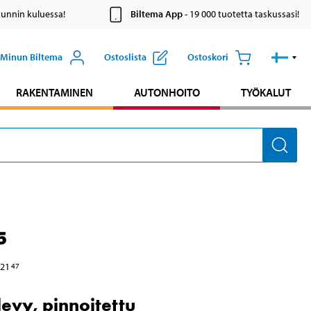
tunnin kuluessa!
Biltema App
- 19 000 tuotetta taskussasi!
Minun Biltema
Ostoslista
Ostoskori
RAKENTAMINEN
AUTONHOITO
TYÖKALUT
5
21
47
levy, pinnoitettu