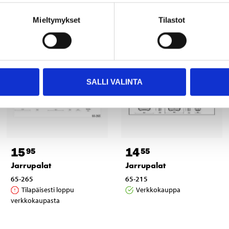
Muut asiakkaat ostivat myös
Mieltymykset
Tilastot
SALLI VALINTA
15
14
95
55
Jarrupalat
Jarrupalat
65-265
65-215
Tilapäisesti loppu
Verkkokauppa
verkkokaupasta