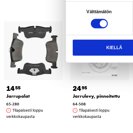
Suostumuksen
Välttämätön
valinta
KIELLÄ
14
24
55
95
Jarrupalat
Jarrulevy, pinnoitettu
65-280
64-508
Tilapäisesti loppu
Tilapäisesti loppu
verkkokaupasta
verkkokaupasta