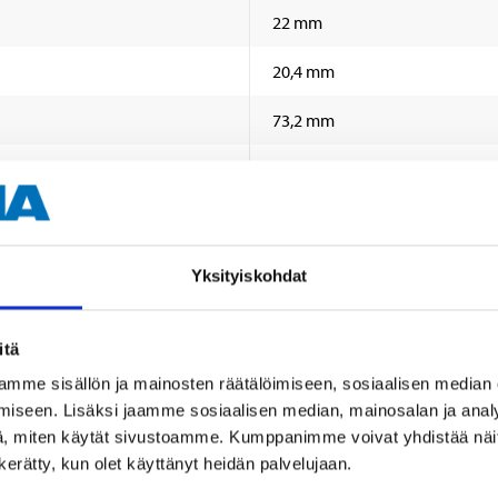
22 mm
20,4 mm
73,2 mm
79 mm
5 kpl (reikä)
Pinnoitettu
Yksityiskohdat
itä
mme sisällön ja mainosten räätälöimiseen, sosiaalisen median
iseen. Lisäksi jaamme sosiaalisen median, mainosalan ja analy
, miten käytät sivustoamme. Kumppanimme voivat yhdistää näitä t
n kerätty, kun olet käyttänyt heidän palvelujaan.