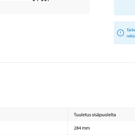
Tärk
reki
Tuuletus sisäpuolelta
284 mm