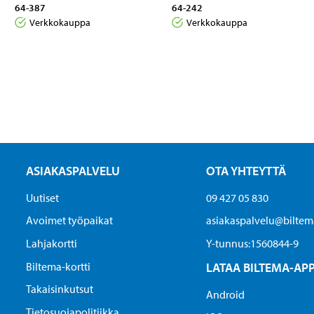
64-387
64-242
Verkkokauppa
Verkkokauppa
ASIAKASPALVELU
OTA YHTEYTTÄ
Uutiset
09 427 05 830
Avoimet työpaikat
asiakaspalvelu@biltema
Lahjakortti
Y-tunnus:1560844-9
Biltema-kortti
LATAA BILTEMA-AP
Takaisinkutsut
Android
Tietosuojapolitiikka