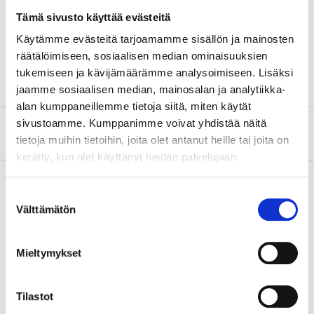
Keskiökoko
69 mm
Tämä sivusto käyttää evästeitä
Lukum
5 kpl (reikä)
Käytämme evästeitä tarjoamamme sisällön ja mainosten
Pinta-ala
Pinnoitettu
räätälöimiseen, sosiaalisen median ominaisuuksien
tukemiseen ja kävijämäärämme analysoimiseen. Lisäksi
jaamme sosiaalisen median, mainosalan ja analytiikka-
alan kumppaneillemme tietoja siitä, miten käytät
sivustoamme. Kumppanimme voivat yhdistää näitä
Tietoa valmistajasta
tietoja muihin tietoihin, joita olet antanut heille tai joita on
kerätty, kun olet käyttänyt heidän palvelujaan.
Suostumuksen
Välttämätön
valinta
Osta & Nouda
Osta verkosta ja nouda tavaratalosta jo 2 tunnin kuluttua!
Mieltymykset
LUE LISÄÄ
Tilastot