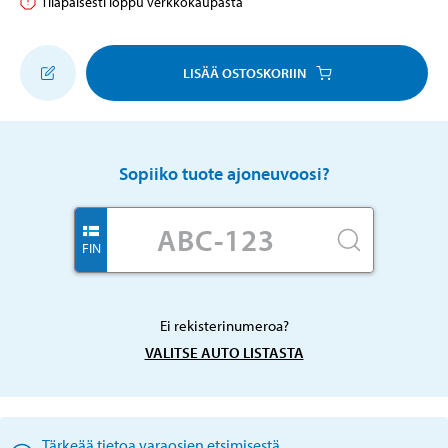
Tilapäisesti loppu verkkokaupasta
LISÄÄ OSTOSKORIIN
Sopiiko tuote ajoneuvoosi?
FIN
Ei rekisterinumeroa?
VALITSE AUTO LISTASTA
Tärkeää tietoa varaosien etsimisestä