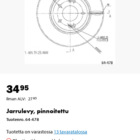
34
95
Ilman ALV
:
27
85
Jarrulevy, pinnoitettu
Tuotenro
.
64-478
Tuotetta on varastossa
13
tavaratalossa