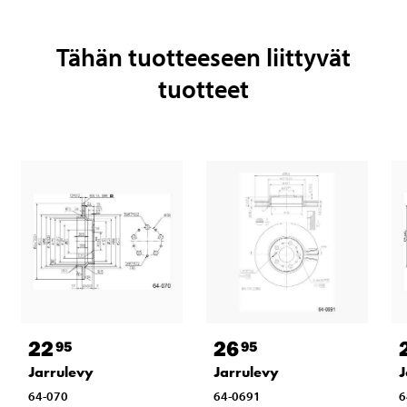
Tähän tuotteeseen liittyvät
tuotteet
22
26
95
95
Jarrulevy
Jarrulevy
J
64-070
64-0691
6