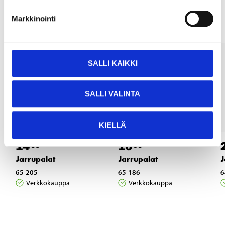
Muut asiakkaat ostivat myös
Markkinointi
SALLI KAIKKI
SALLI VALINTA
KIELLÄ
14
16
55
95
Jarrupalat
Jarrupalat
J
65-205
65-186
6
Verkkokauppa
Verkkokauppa