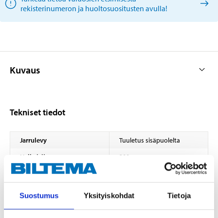
rekisterinumeron ja huoltosuositusten avulla!
Kuvaus
Tekniset tiedot
Jarrulevy
Tuuletus sisäpuolelta
Halkaisija
300 mm
Paksuus
28 mm
Minimipaksuus
26,4 mm
Suostumus
Yksityiskohdat
Tietoja
Korkeus
47,2 mm