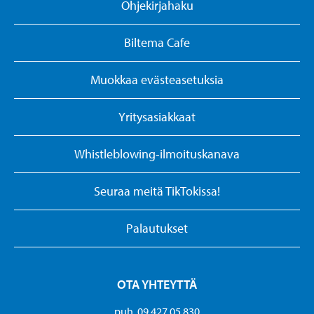
Ohjekirjahaku
Biltema Cafe
Muokkaa evästeasetuksia
Yritysasiakkaat
Whistleblowing-ilmoituskanava
Seuraa meitä TikTokissa!
Palautukset
OTA YHTEYTTÄ
puh. 09 427 05 830