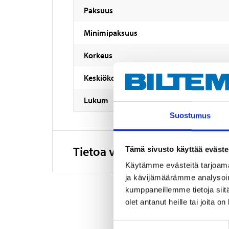
Paksuus
Minimipaksuus
Korkeus
Keskiökoko
Lukum
Suostumus
Tietoa valmistajasta
Tämä sivusto käyttää eväste
Käytämme evästeitä tarjoama
ja kävijämäärämme analysoim
kumppaneillemme tietoja siitä
olet antanut heille tai joita o
Suostumuksen