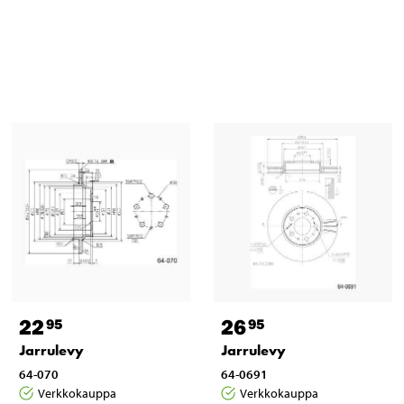
22
26
95
95
Jarrulevy
Jarrulevy
64-070
64-0691
Verkkokauppa
Verkkokauppa