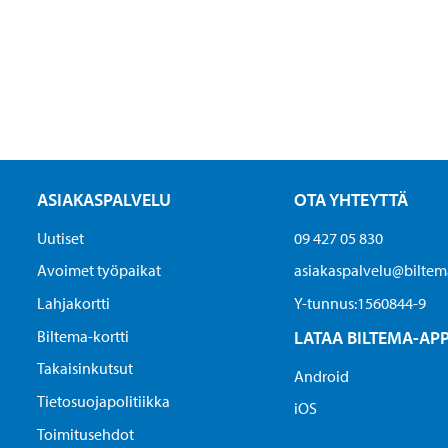
ASIAKASPALVELU
OTA YHTEYTTÄ
Uutiset
09 427 05 830
Avoimet työpaikat
asiakaspalvelu@biltema
Lahjakortti
Y-tunnus:1560844-9
Biltema-kortti
LATAA BILTEMA-AP
Takaisinkutsut
Android
Tietosuojapolitiikka
iOS
Toimitusehdot