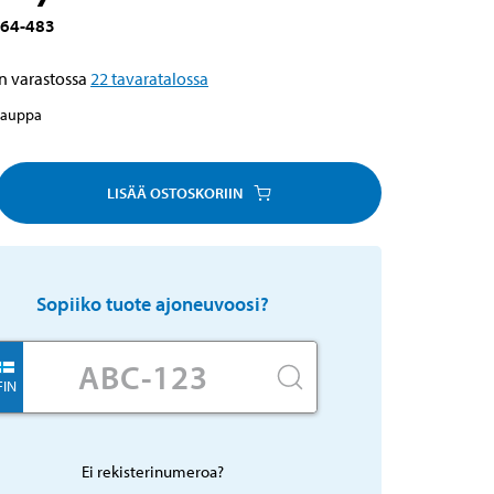
64-483
n varastossa
22
tavaratalossa
kauppa
LISÄÄ OSTOSKORIIN
Sopiiko tuote ajoneuvoosi?
FIN
Ei rekisterinumeroa?