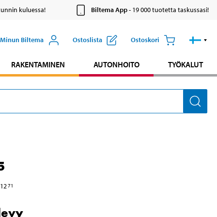
tunnin kuluessa!
Biltema App
- 19 000 tuotetta taskussasi!
Minun Biltema
Ostoslista
Ostoskori
RAKENTAMINEN
AUTONHOITO
TYÖKALUT
5
12
71
levy