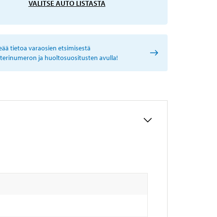
VALITSE AUTO LISTASTA
eää tietoa varaosien etsimisestä
sterinumeron ja huoltosuositusten avulla!