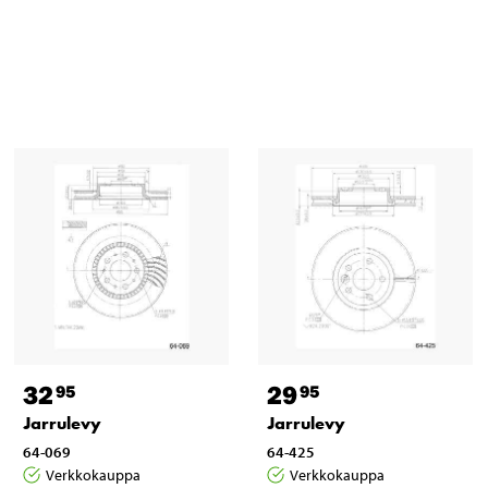
32
29
95
95
Jarrulevy
Jarrulevy
64-069
64-425
Verkkokauppa
Verkkokauppa