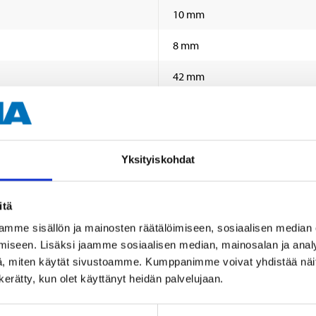
10 mm
8 mm
42 mm
57 mm
4 kpl (reikä)
Yksityiskohdat
itä
mme sisällön ja mainosten räätälöimiseen, sosiaalisen median
iseen. Lisäksi jaamme sosiaalisen median, mainosalan ja analy
, miten käytät sivustoamme. Kumppanimme voivat yhdistää näitä t
n kerätty, kun olet käyttänyt heidän palvelujaan.
Muut asiakkaat ostivat myös