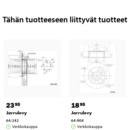
Tähän tuotteeseen liittyvät tuotteet
23
18
95
95
Jarrulevy
Jarrulevy
64-242
64-904
Verkkokauppa
Verkkokauppa