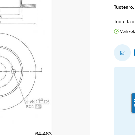
Tuotenro
.
Tuotetta o
Verkko