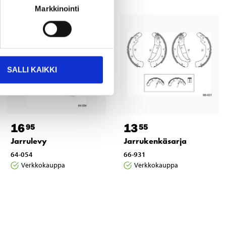
Markkinointi
SALLI KAIKKI
16
13
95
55
Jarrulevy
Jarrukenkäsarja
64-054
66-931
Verkkokauppa
Verkkokauppa