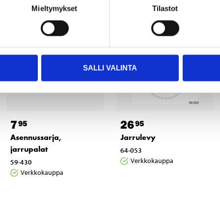
Mieltymykset
Tilastot
SALLI VALINTA
7
26
95
95
Asennussarja,
Jarrulevy
jarrupalat
64-053
Verkkokauppa
59-430
Verkkokauppa