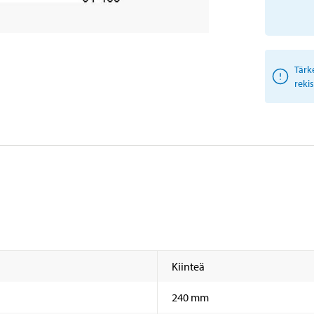
Tärk
reki
Kiinteä
240 mm