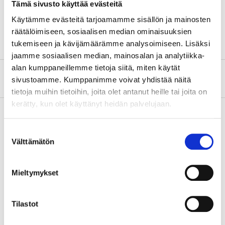
Tämä sivusto käyttää evästeitä
Keskiökoko
70 mm
Käytämme evästeitä tarjoamamme sisällön ja mainosten
Lukum
5 kpl (reikä)
räätälöimiseen, sosiaalisen median ominaisuuksien
tukemiseen ja kävijämäärämme analysoimiseen. Lisäksi
jaamme sosiaalisen median, mainosalan ja analytiikka-
alan kumppaneillemme tietoja siitä, miten käytät
Tietoa valmistajasta
sivustoamme. Kumppanimme voivat yhdistää näitä
tietoja muihin tietoihin, joita olet antanut heille tai joita on
kerätty, kun olet käyttänyt heidän palvelujaan.
Suostumuksen
Osta & Nouda
Välttämätön
valinta
Osta verkosta ja nouda tavaratalosta jo 2 tunnin kuluttua!
LUE LISÄÄ
Mieltymykset
Tilastot
Muut asiakkaat ostivat myös