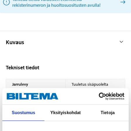
rekisterinumeron ja huoltosuositusten avulla!
Kuvaus
Tekniset tiedot
Jarrulevy
Tuuletus sisäpuolelta
Halkaisija
300 mm
Paksuus
20 mm
Suostumus
Yksityiskohdat
Tietoja
Minimipaksuus
18,4 mm
Korkeus
66,1 mm