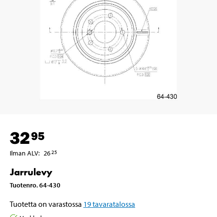
32
95
Ilman ALV
:
26
25
Jarrulevy
Tuotenro
.
64-430
Tuotetta on varastossa
19
tavaratalossa