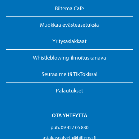
Biltema Cafe
Muokkaa evästeasetuksia
Yritysasiakkaat
Whistleblowing-ilmoituskanava
Seuraa meitä TikTokissa!
Palautukset
OTA YHTEYTTÄ
puh. 09 427 05 830
asiakaspalvelu@biltema.fi