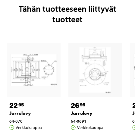
Tähän tuotteeseen liittyvät
tuotteet
22
26
95
95
Jarrulevy
Jarrulevy
J
64-070
64-0691
6
Verkkokauppa
Verkkokauppa