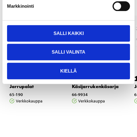
Markkinointi
SALLI KAIKKI
SALLI VALINTA
KIELLÄ
10
13
95
95
Jarrupalat
Käsijarrukenkäsarja
J
65-190
66-9934
6
Verkkokauppa
Verkkokauppa