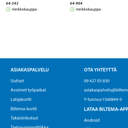
64-242
64-904
Verkkokauppa
Verkkokauppa
ASIAKASPALVELU
OTA YHTEYTTÄ
Uutiset
09 427 05 830
Avoimet työpaikat
asiakaspalvelu@biltema
Lahjakortti
Y-tunnus:1560844-9
Biltema-kortti
LATAA BILTEMA-AP
Takaisinkutsut
Android
Tietosuojapolitiikka