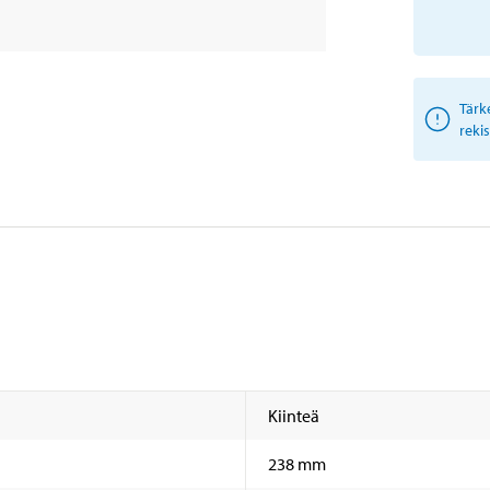
Tärk
reki
Kiinteä
238 mm