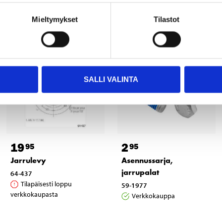
Muut asiakkaat ostivat myös
Mieltymykset
Tilastot
SALLI VALINTA
19
2
95
95
Jarrulevy
Asennussarja,
jarrupalat
64-437
Tilapäisesti loppu
59-1977
verkkokaupasta
Verkkokauppa