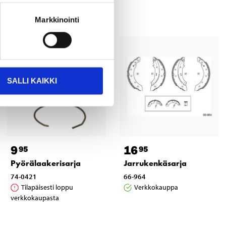
Markkinointi
SALLI KAIKKI
9
16
95
95
Pyörälaakerisarja
Jarrukenkäsarja
74-0421
66-964
Tilapäisesti loppu
Verkkokauppa
verkkokaupasta