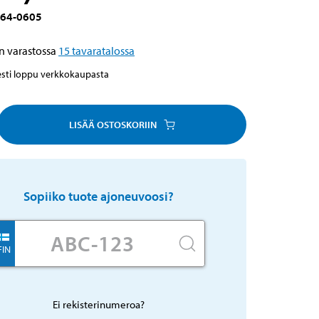
64-0605
n varastossa
15
tavaratalossa
esti loppu verkkokaupasta
LISÄÄ OSTOSKORIIN
Sopiiko tuote ajoneuvoosi?
FIN
Ei rekisterinumeroa?