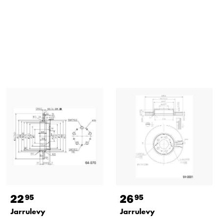
22
26
95
95
Jarrulevy
Jarrulevy