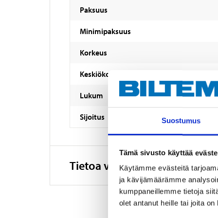
Paksuus
Minimipaksuus
Korkeus
Keskiökoko
Lukum
Sijoitus
Suostumus
Tämä sivusto käyttää eväste
Tietoa valmistajasta
Käytämme evästeitä tarjoama
ja kävijämäärämme analysoim
kumppaneillemme tietoja siitä
olet antanut heille tai joita o