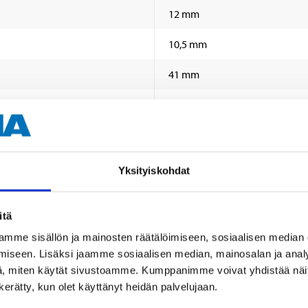
12 mm
10,5 mm
41 mm
61 mm
4 kpl
Etuakseli
Yksityiskohdat
itä
mme sisällön ja mainosten räätälöimiseen, sosiaalisen median
iseen. Lisäksi jaamme sosiaalisen median, mainosalan ja analy
, miten käytät sivustoamme. Kumppanimme voivat yhdistää näitä t
n kerätty, kun olet käyttänyt heidän palvelujaan.