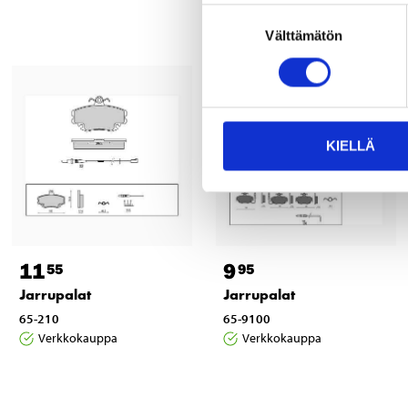
Suostumuksen
Välttämätön
valinta
KIELLÄ
11
9
55
95
Jarrupalat
Jarrupalat
65-210
65-9100
Verkkokauppa
Verkkokauppa