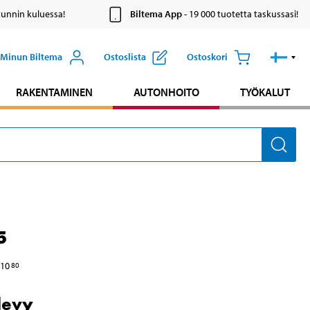
tunnin kuluessa!
Biltema App
- 19 000 tuotetta taskussasi!
Minun Biltema
Ostoslista
Ostoskori
RAKENTAMINEN
AUTONHOITO
TYÖKALUT
5
10
80
levy