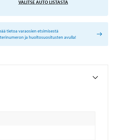
VALITSE AUTO LISTASTA
eää tietoa varaosien etsimisestä
sterinumeron ja huoltosuositusten avulla!