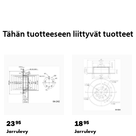
Tähän tuotteeseen liittyvät tuotteet
23
18
95
95
Jarrulevy
Jarrulevy