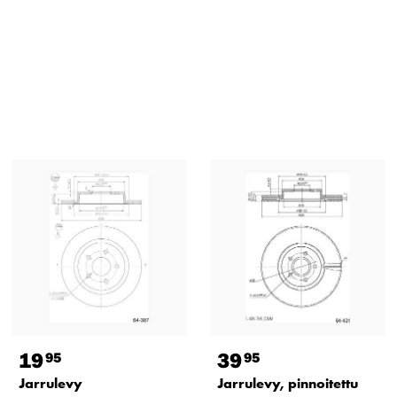
19
39
95
95
Jarrulevy
Jarrulevy, pinnoitettu