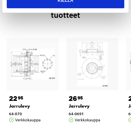
KIELLÄ
Tähän tuotteeseen liittyvät
tuotteet
22
26
95
95
Jarrulevy
Jarrulevy
J
64-070
64-0691
6
Verkkokauppa
Verkkokauppa