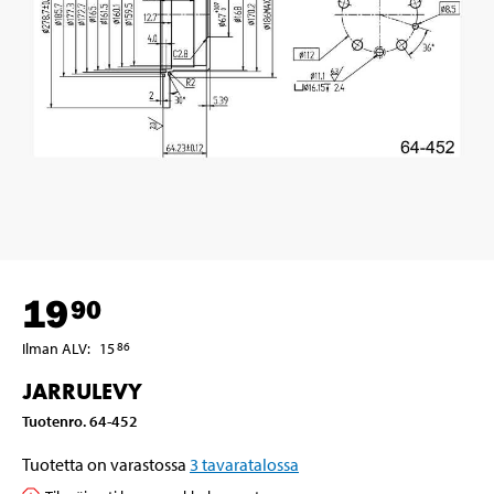
19
90
Ilman ALV
:
15
86
JARRULEVY
Tuotenro
.
64-452
Tuotetta on varastossa
3
tavaratalossa