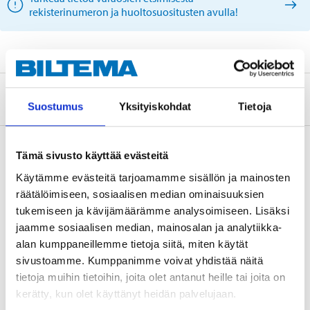
rekisterinumeron ja huoltosuositusten avulla!
Tietoa valmistajasta
Suostumus
Yksityiskohdat
Tietoja
Tämä sivusto käyttää evästeitä
Käytämme evästeitä tarjoamamme sisällön ja mainosten
Osta & Nouda
räätälöimiseen, sosiaalisen median ominaisuuksien
Osta verkosta ja nouda tavaratalosta jo 2 tunnin kuluttua!
tukemiseen ja kävijämäärämme analysoimiseen. Lisäksi
LUE LISÄÄ
jaamme sosiaalisen median, mainosalan ja analytiikka-
alan kumppaneillemme tietoja siitä, miten käytät
sivustoamme. Kumppanimme voivat yhdistää näitä
Muut asiakkaat ostivat myös
tietoja muihin tietoihin, joita olet antanut heille tai joita on
kerätty, kun olet käyttänyt heidän palvelujaan.