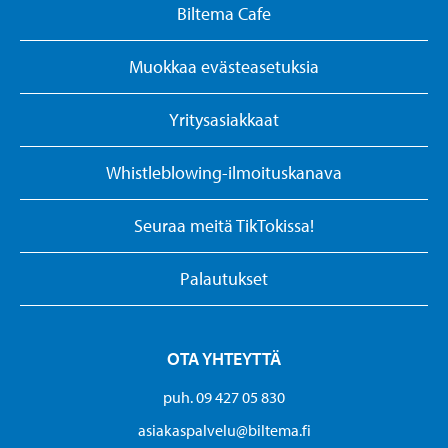
Biltema Cafe
Muokkaa evästeasetuksia
Yritysasiakkaat
Whistleblowing-ilmoituskanava
Seuraa meitä TikTokissa!
Palautukset
OTA YHTEYTTÄ
puh. 09 427 05 830
asiakaspalvelu@biltema.fi