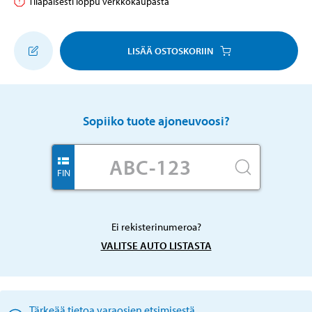
Tilapäisesti loppu verkkokaupasta
LISÄÄ OSTOSKORIIN
Sopiiko tuote ajoneuvoosi?
FIN
Ei rekisterinumeroa?
VALITSE AUTO LISTASTA
Tärkeää tietoa varaosien etsimisestä