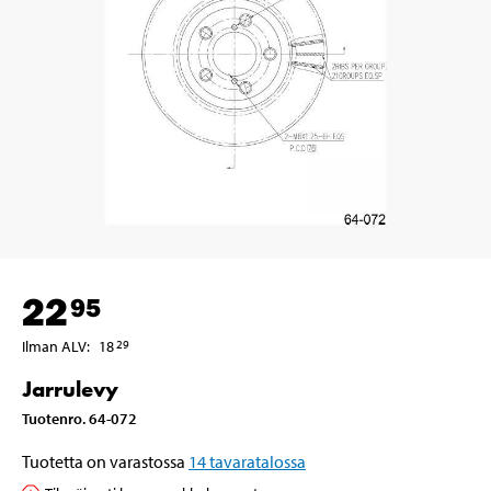
22
95
Ilman ALV
:
18
29
Jarrulevy
Tuotenro
.
64-072
Tuotetta on varastossa
14
tavaratalossa