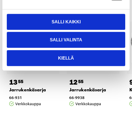
SALLI KAIKKI
SALLI VALINTA
KIELLÄ
13
12
55
55
Jarrukenkäsarja
Jarrukenkäsarja
K
66-931
66-9938
6
Verkkokauppa
Verkkokauppa