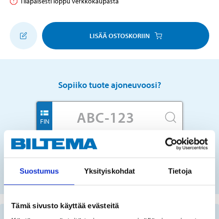
Tilapäisesti loppu verkkokaupasta
LISÄÄ OSTOSKORIIN
Sopiiko tuote ajoneuvoosi?
FIN
Ei rekisterinumeroa?
Suostumus
Yksityiskohdat
Tietoja
VALITSE AUTO LISTASTA
Tämä sivusto käyttää evästeitä
Tärkeää tietoa varaosien etsimisestä