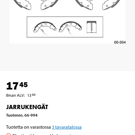
17
45
Ilman ALV
:
13
90
JARRUKENGÄT
Tuotenro
.
66-994
Tuotetta on varastossa
3
tavaratalossa