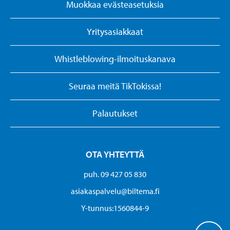
Muokkaa evästeasetuksia
Yritysasiakkaat
Whistleblowing-ilmoituskanava
Seuraa meitä TikTokissa!
Palautukset
OTA YHTEYTTÄ
puh. 09 427 05 830
asiakaspalvelu@biltema.fi
Y-tunnus:1560844-9