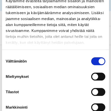
Käytämme evästeitä tarjoamamme sisällön ja mainosten
rekisterinumeron ja huoltosuositusten avulla!
räätälöimiseen, sosiaalisen median ominaisuuksien
tukemiseen ja kävijämäärämme analysoimiseen. Lisäksi
jaamme sosiaalisen median, mainosalan ja analytiikka-
alan kumppaneillemme tietoja siitä, miten käytät
sivustoamme. Kumppanimme voivat yhdistää näitä
Tietoa valmistajasta
tietoja muihin tietoihin, joita olet antanut heille tai joita on
kerätty, kun olet käyttänyt heidän palvelujaan.
Suostumuksen
Välttämätön
valinta
Osta & Nouda
Osta verkosta ja nouda tavaratalosta jo 2 tunnin kuluttua!
Mieltymykset
LUE LISÄÄ
Tilastot
Tähän tuotteeseen liittyvät
tuotteet
Markkinointi