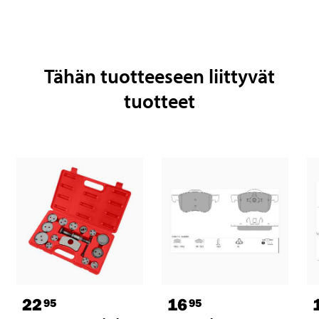
Tähän tuotteeseen liittyvät
tuotteet
22
16
95
95