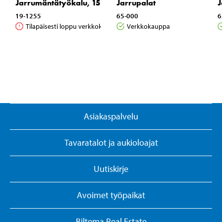
Jarrumäntätyökalu, 15 osaa
Jarrupalat
J
19-1255
65-000
6
Tilapäisesti loppu verkkokaupasta
Verkkokauppa
Asiakaspalvelu
Tavaratalot ja aukioloajat
Uutiskirje
Avoimet työpaikat
Biltema Real Estate