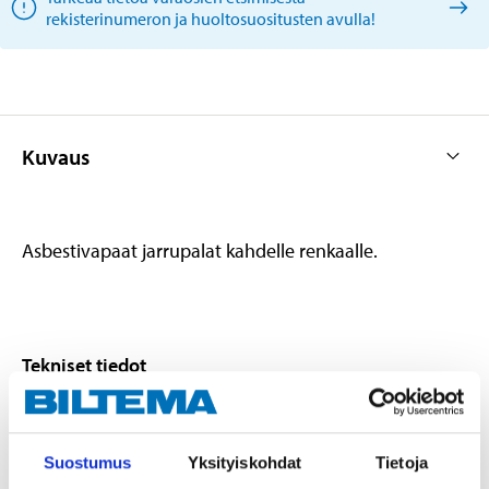
rekisterinumeron ja huoltosuositusten avulla!
Kuvaus
Asbestivapaat jarrupalat kahdelle renkaalle.
Tekniset tiedot
Leveys
155,1 mm
Suostumus
Yksityiskohdat
Tietoja
Korkeus
68,5 mm