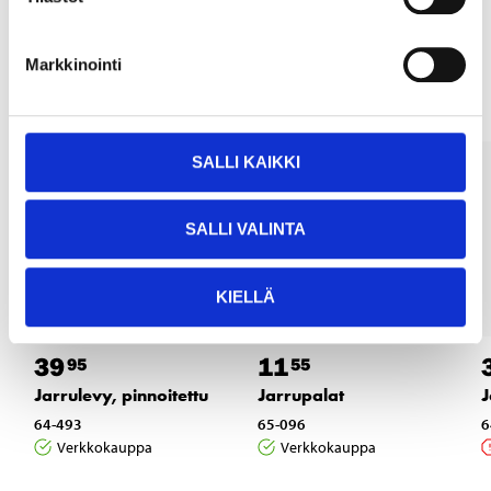
Muut asiakkaat ostivat myös
Markkinointi
SALLI KAIKKI
SALLI VALINTA
KIELLÄ
39
11
95
55
Jarrulevy, pinnoitettu
Jarrupalat
J
64-493
65-096
6
Verkkokauppa
Verkkokauppa