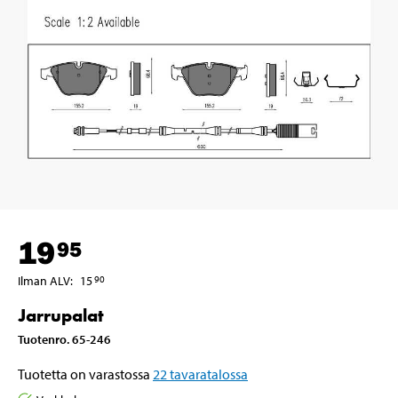
19
95
Ilman ALV
:
15
90
Jarrupalat
Tuotenro
.
65-246
Tuotetta on varastossa
22
tavaratalossa