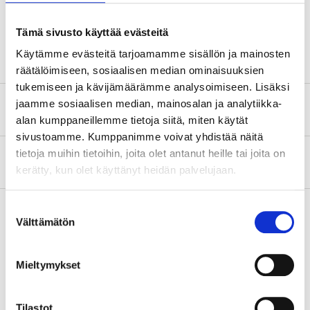
Paksuus
20,3 mm
Jarru
ATE
Tämä sivusto käyttää evästeitä
Käytämme evästeitä tarjoamamme sisällön ja mainosten
räätälöimiseen, sosiaalisen median ominaisuuksien
tukemiseen ja kävijämäärämme analysoimiseen. Lisäksi
jaamme sosiaalisen median, mainosalan ja analytiikka-
Turvallisuustiedot ja muut asiakirjat
alan kumppaneillemme tietoja siitä, miten käytät
sivustoamme. Kumppanimme voivat yhdistää näitä
tietoja muihin tietoihin, joita olet antanut heille tai joita on
Tietoa valmistajasta
kerätty, kun olet käyttänyt heidän palvelujaan.
Suostumuksen
Välttämätön
valinta
Osta & Nouda
Osta verkosta ja nouda tavaratalosta jo 2 tunnin kuluttua!
Mieltymykset
LUE LISÄÄ
Tilastot