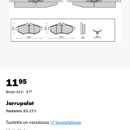
11
95
Ilman ALV
:
9
52
Jarrupalat
Tuotenro
.
65-211
Tuotetta on varastossa
17
tavaratalossa