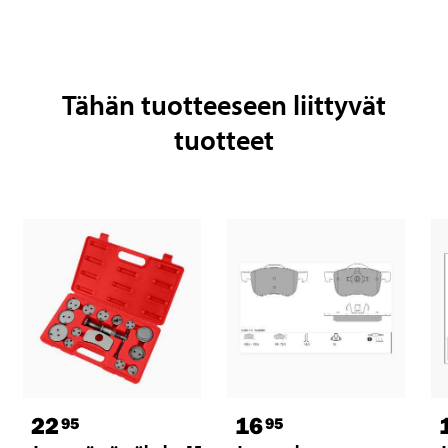
Tähän tuotteeseen liittyvät
tuotteet
22
16
95
95