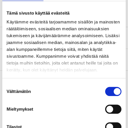
Jarru
TRW
Tämä sivusto käyttää evästeitä
Käytämme evästeitä tarjoamamme sisällön ja mainosten
räätälöimiseen, sosiaalisen median ominaisuuksien
tukemiseen ja kävijämäärämme analysoimiseen. Lisäksi
Turvallisuustiedot ja muut asiakirjat
jaamme sosiaalisen median, mainosalan ja analytiikka-
alan kumppaneillemme tietoja siitä, miten käytät
sivustoamme. Kumppanimme voivat yhdistää näitä
Tietoa valmistajasta
tietoja muihin tietoihin, joita olet antanut heille tai joita on
kerätty, kun olet käyttänyt heidän palvelujaan.
Suostumuksen
Välttämätön
Osta & Nouda
valinta
Osta verkosta ja nouda tavaratalosta jo 2 tunnin kuluttua!
Mieltymykset
LUE LISÄÄ
Tilastot