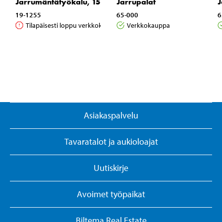
Jarrumäntätyökalu, 15 osaa
Jarrupalat
J
19-1255
65-000
6
Tilapäisesti loppu verkkokaupasta
Verkkokauppa
Asiakaspalvelu
Tavaratalot ja aukioloajat
Uutiskirje
Avoimet työpaikat
Biltema Real Estate