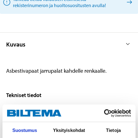
rekisterinumeron ja huoltosuositusten avulla!
Kuvaus
Asbestivapaat jarrupalat kahdelle renkaalle.
Tekniset tiedot
Leveys
123,8 mm
Korkeus
53,0 mm
Suostumus
Yksityiskohdat
Tietoja
Paksuus
19 mm