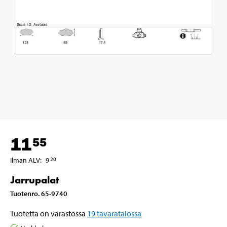
11
55
Ilman ALV
:
9
20
Jarrupalat
Tuotenro
.
65-9740
Tuotetta on varastossa
19
tavaratalossa