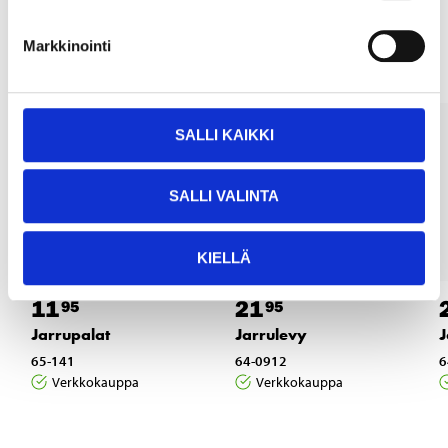
Muut asiakkaat ostivat myös
Markkinointi
SALLI KAIKKI
SALLI VALINTA
KIELLÄ
11
21
95
95
Jarrupalat
Jarrulevy
J
65-141
64-0912
6
Verkkokauppa
Verkkokauppa