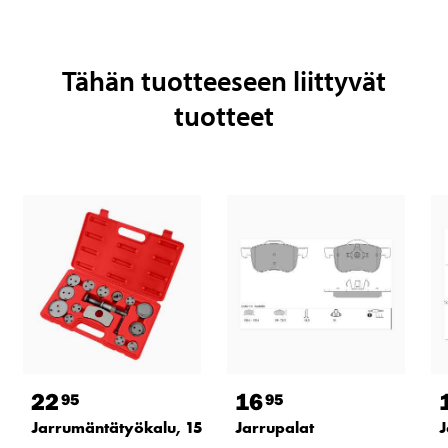
Tähän tuotteeseen liittyvät
tuotteet
22
16
95
95
Jarrumäntätyökalu, 15 osaa
Jarrupalat
J