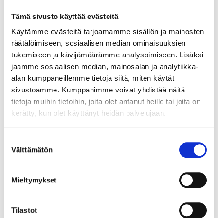
Jarru
TRW
Tämä sivusto käyttää evästeitä
Käytämme evästeitä tarjoamamme sisällön ja mainosten
räätälöimiseen, sosiaalisen median ominaisuuksien
tukemiseen ja kävijämäärämme analysoimiseen. Lisäksi
Turvallisuustiedot ja muut asiakirjat
jaamme sosiaalisen median, mainosalan ja analytiikka-
alan kumppaneillemme tietoja siitä, miten käytät
sivustoamme. Kumppanimme voivat yhdistää näitä
Tietoa valmistajasta
tietoja muihin tietoihin, joita olet antanut heille tai joita on
kerätty, kun olet käyttänyt heidän palvelujaan.
Suostumuksen
Välttämätön
valinta
Osta & Nouda
Osta verkosta ja nouda tavaratalosta jo 2 tunnin kuluttua!
Mieltymykset
LUE LISÄÄ
Tilastot