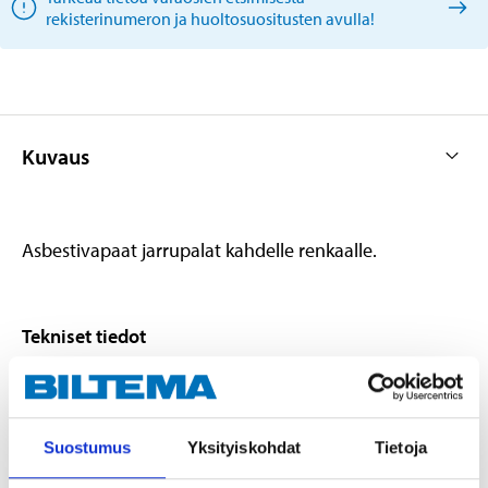
rekisterinumeron ja huoltosuositusten avulla!
Kuvaus
Asbestivapaat jarrupalat kahdelle renkaalle.
Tekniset tiedot
Leveys
125 mm
Korkeus
65 mm
Suostumus
Yksityiskohdat
Tietoja
Paksuus
17,4 mm