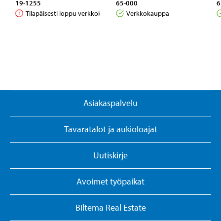
19-1255
65-000
6
Tilapäisesti loppu verkkokaupasta
Verkkokauppa
Asiakaspalvelu
Tavaratalot ja aukioloajat
Uutiskirje
Avoimet työpaikat
Biltema Real Estate