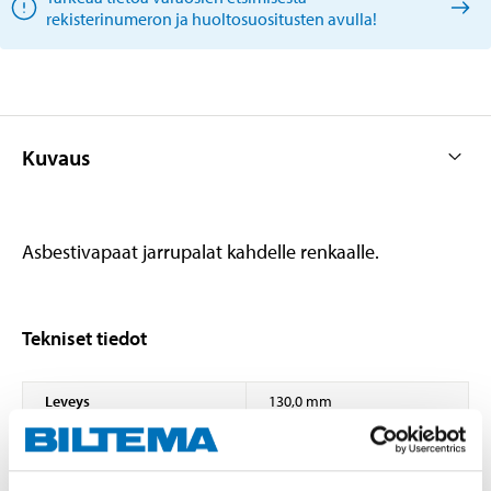
rekisterinumeron ja huoltosuositusten avulla!
Kuvaus
Asbestivapaat jarrupalat kahdelle renkaalle.
Tekniset tiedot
Leveys
130,0 mm
Korkeus
56,0 mm
Paksuus
18,0 mm