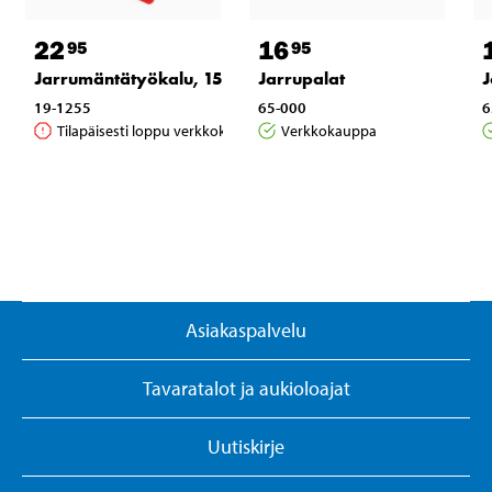
22
16
95
95
Jarrumäntätyökalu, 15 osaa
Jarrupalat
J
19-1255
65-000
6
Tilapäisesti loppu verkkokaupasta
Verkkokauppa
Asiakaspalvelu
Tavaratalot ja aukioloajat
Uutiskirje