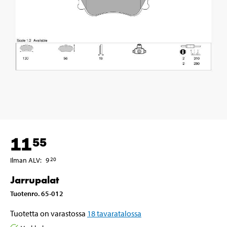
11
55
Ilman ALV
:
9
20
Jarrupalat
Tuotenro
.
65-012
Tuotetta on varastossa
18
tavaratalossa