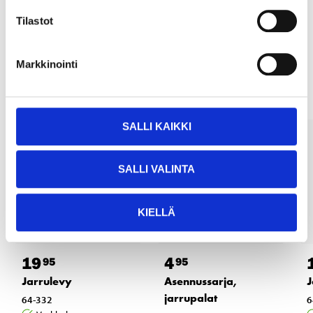
LUE LISÄÄ
Tilastot
Muut asiakkaat ostivat myös
Markkinointi
SALLI KAIKKI
SALLI VALINTA
KIELLÄ
19
4
95
95
Jarrulevy
Asennussarja,
J
jarrupalat
64-332
6