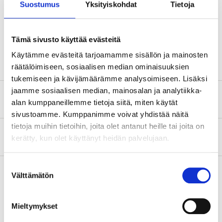
Suostumus
Yksityiskohdat
Tietoja
Kulutusvaroittimet
4 kpl
Kaapelin pituus
290 / 330 mm
Tämä sivusto käyttää evästeitä
Jarru
TRW
Käytämme evästeitä tarjoamamme sisällön ja mainosten
räätälöimiseen, sosiaalisen median ominaisuuksien
tukemiseen ja kävijämäärämme analysoimiseen. Lisäksi
jaamme sosiaalisen median, mainosalan ja analytiikka-
Turvallisuustiedot ja muut asiakirjat
alan kumppaneillemme tietoja siitä, miten käytät
sivustoamme. Kumppanimme voivat yhdistää näitä
tietoja muihin tietoihin, joita olet antanut heille tai joita on
Tietoa valmistajasta
kerätty, kun olet käyttänyt heidän palvelujaan.
Suostumuksen
Välttämätön
valinta
Osta & Nouda
Mieltymykset
Osta verkosta ja nouda tavaratalosta jo 2 tunnin kuluttua!