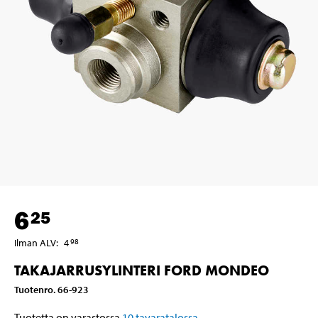
6
25
Ilman ALV
:
4
98
TAKAJARRUSYLINTERI FORD MONDEO
Tuotenro
.
66-923
Tuotetta on varastossa
10
tavaratalossa