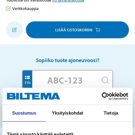
Verkkokauppa
LISÄÄ OSTOSKORIIN
Sopiiko tuote ajoneuvoosi?
FIN
Ei rekisterinumeroa?
Suostumus
Yksityiskohdat
Tietoja
VALITSE AUTO LISTASTA
Tämä sivusto käyttää evästeitä