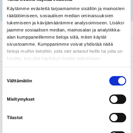
Tärkeää tietoa varaosien etsimisestä
Käytämme evästeitä tarjoamamme sisällön ja mainosten
rekisterinumeron ja huoltosuositusten avulla!
räätälöimiseen, sosiaalisen median ominaisuuksien
tukemiseen ja kävijämäärämme analysoimiseen. Lisäksi
jaamme sosiaalisen median, mainosalan ja analytiikka-
alan kumppaneillemme tietoja siitä, miten käytät
sivustoamme. Kumppanimme voivat yhdistää näitä
Tietoa valmistajasta
tietoja muihin tietoihin, joita olet antanut heille tai joita on
kerätty, kun olet käyttänyt heidän palvelujaan.
Suostumuksen
Välttämätön
valinta
Osta & Nouda
Osta verkosta ja nouda tavaratalosta jo 2 tunnin kuluttua!
Mieltymykset
LUE LISÄÄ
Tilastot
Tähän tuotteeseen liittyvät