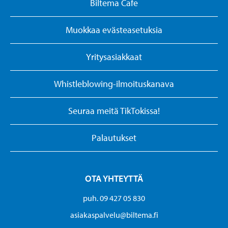
Biltema Cafe
Muokkaa evästeasetuksia
Yritysasiakkaat
Whistleblowing-ilmoituskanava
Seuraa meitä TikTokissa!
Palautukset
OTA YHTEYTTÄ
puh. 09 427 05 830
asiakaspalvelu@biltema.fi