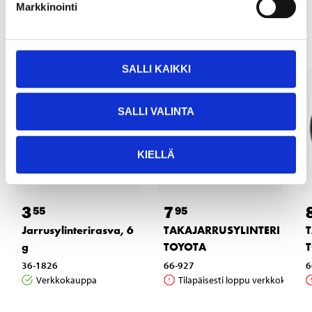
Markkinointi
tuotteet
SALLI KAIKKI
SALLI VALINTA
KIELLÄ
3
7
55
95
Jarrusylinterirasva, 6
TAKAJARRUSYLINTERI
g
TOYOTA
36-1826
66-927
6
Verkkokauppa
Tilapäisesti loppu verkkokaupas