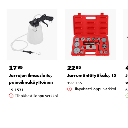
17
22
95
95
Jarrujen ilmauslaite,
Jarrumäntätyökalu, 15 osaa
J
paineilmakäyttöinen
e
19-1255
Tilapäisesti loppu verkkokaupas
19-1531
6
Tilapäisesti loppu verkkokaupasta