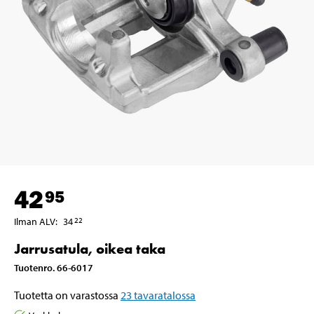
42
95
Ilman ALV
:
34
22
Jarrusatula, oikea taka
Tuotenro
.
66-6017
Tuotetta on varastossa
23
tavaratalossa