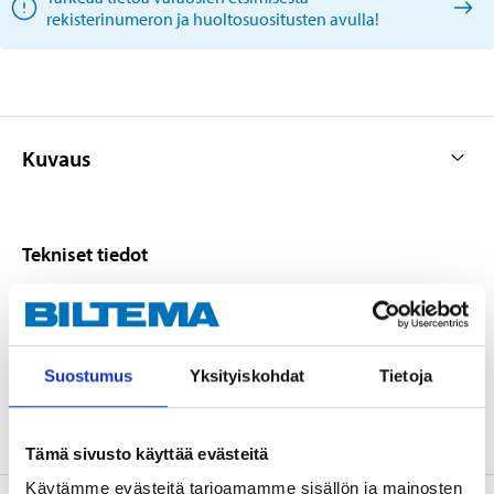
rekisterinumeron ja huoltosuositusten avulla!
Kuvaus
Tekniset tiedot
Sylinterin läpimitta
38 mm
Paksuus
11 mm (jarrulevy)
Suostumus
Yksityiskohdat
Tietoja
Halkaisija
265 mm (jarrulevy)
Tämä sivusto käyttää evästeitä
Käytämme evästeitä tarjoamamme sisällön ja mainosten