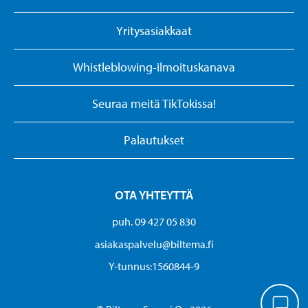
Yritysasiakkaat
Whistleblowing-ilmoituskanava
Seuraa meitä TikTokissa!
Palautukset
OTA YHTEYTTÄ
puh. 09 427 05 830
asiakaspalvelu@biltema.fi
Y-tunnus:1560844-9