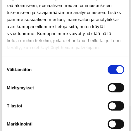
Tietoa valmistajasta
räätälöimiseen, sosiaalisen median ominaisuuksien
tukemiseen ja kävijämäärämme analysoimiseen. Lisäksi
jaamme sosiaalisen median, mainosalan ja analytiikka-
alan kumppaneillemme tietoja siitä, miten käytät
sivustoamme. Kumppanimme voivat yhdistää näitä
Osta & Nouda
tietoja muihin tietoihin, joita olet antanut heille tai joita on
kerätty, kun olet käyttänyt heidän palvelujaan.
Osta verkosta ja nouda tavaratalosta jo 2 tunnin kuluttua!
LUE LISÄÄ
Suostumuksen
Välttämätön
valinta
Muut asiakkaat ostivat myös
Mieltymykset
Tilastot
Markkinointi